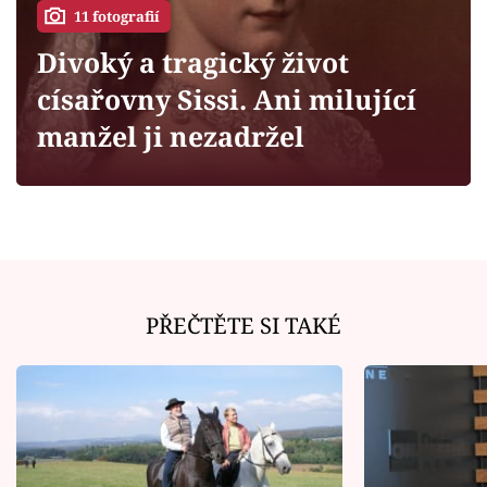
Horoskopy
11 fotografií
Sledujte prima+
Divoký a tragický život
císařovny Sissi. Ani milující
Filmový festival Karlovy Vary
manžel ji nezadržel
Pořady
Mámy sobě
Přihlášení
PŘEČTĚTE SI TAKÉ
Sledujte nás