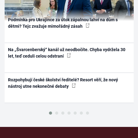
Podmínka pro Ukrajince za útok zápalnou lahví na dům s
dětmi? Tejc zvažuje mimořádný zásah
Na „Švarcenberský“ kanál už neodbočíte. Chyba vydržela 30
let, teď ceduli celou odstraní
Rozpohybují české školství ředitelé? Resort věří, že nový
nástroj utne nekonečné debaty