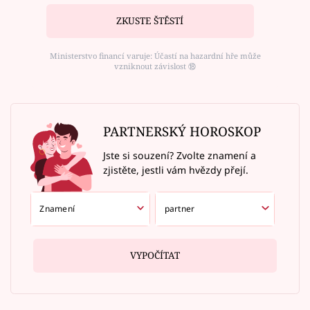
ZKUSTE ŠTĚSTÍ
Ministerstvo financí varuje: Účastí na hazardní hře může
vzniknout závislost ⑱
PARTNERSKÝ HOROSKOP
Jste si souzení? Zvolte znamení a
zjistěte, jestli vám hvězdy přejí.
VYPOČÍTAT