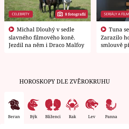
CELEBRITY
SERIÁLY A FIL
8 fotografií
Michal Dlouhý v sedle
Tuna se chtěl vrátit domů.
slavného filmového koně.
Zarazilo ho
Jezdil na něm i Draco Malfoy
smlouvě př
zemřít
HOROSKOPY DLE ZVĚROKRUHU
Beran
Býk
Blíženci
Rak
Lev
Panna
V