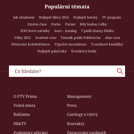
Populární témata
Jak zhubnout
Nejlepší filmy 2024
Nejlepší horory
TV program
Změna času
Partie
Počasí
Kdy budou volby
ZOO Nové začátky
Auto – katalog
7 pádů Honzy Dědka
Volby 2025
Svařené víno
Tatarák podle Pohlreicha
Aloe vera
Pěstování lichořeřišnice
Výpočet ascendentu
Tvarohové knedlíky
Nejlepší palačinky
Švestkový koláč
O FTV Prima
Management
Volná místa
Press
Reklama
Castingy a výzvy
HbbTV
Kontakty
Podmínky užívání
Zpracování osobních