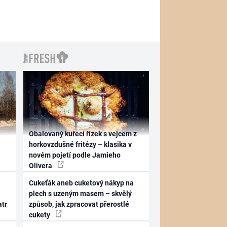
Obalovaný kuřecí řízek s vejcem z
horkovzdušné fritézy – klasika v
novém pojetí podle Jamieho
Olivera
Cukeťák aneb cuketový nákyp na
plech s uzeným masem – skvělý
atr
způsob, jak zpracovat přerostlé
cukety