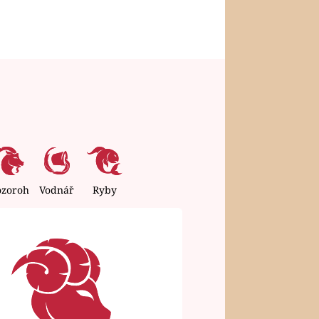
ozoroh
Vodnář
Ryby