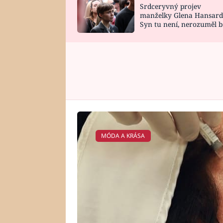
Srdceryvný projev
SNÁŘ
CELEBRITY
manželky Glena Hansard
Syn tu není, nerozuměl b
HOROSKOP NA
VAŘENÍ
tomu, vysvětlila
ROK 2023
MÓDA A KRÁSA