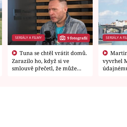
SERIÁLY A FILMY
SERIÁLY A FI
9 fotografií
Tuna se chtěl vrátit domů.
Martin Písařík jako
Zarazilo ho, když si ve
vyvrhel 
smlouvě přečetl, že může
údajnému
zemřít
je v nemil