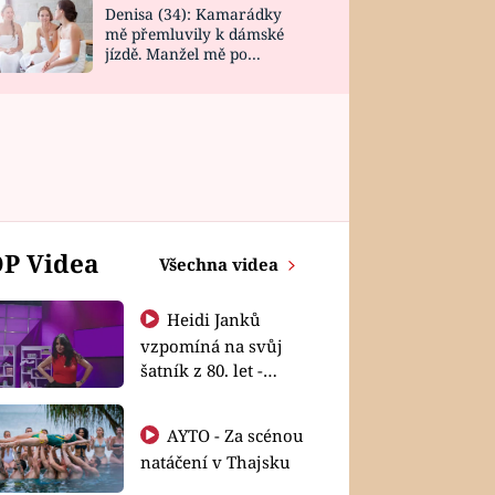
Denisa (34): Kamarádky
mě přemluvily k dámské
jízdě. Manžel mě po
návratu zaskočil
P Videa
Všechna videa
Heidi Janků
vzpomíná na svůj
šatník z 80. let -
Shopaholičky
AYTO - Za scénou
natáčení v Thajsku