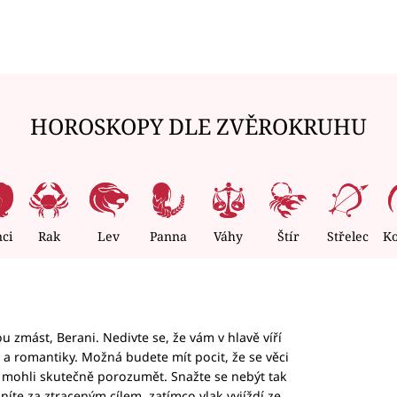
HOROSKOPY DLE ZVĚROKRUHU
nci
Rak
Lev
Panna
Váhy
Štír
Střelec
K
 zmást, Berani. Nedivte se, že vám v hlavě víří
ky a romantiky. Možná budete mít pocit, že se věci
jim mohli skutečně porozumět. Snažte se nebýt tak
honíte za ztraceným cílem, zatímco vlak vyjíždí ze