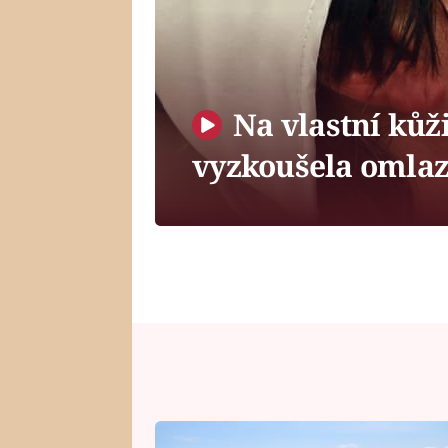
Na vlastní kůž
vyzkoušela omlaze