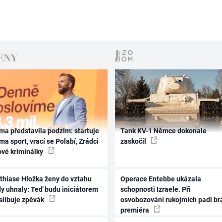
ma představila podzim: startuje
Tank KV-1 Němce dokonale
ma sport, vrací se Polabí, Zrádci
zaskočil
ové kriminálky
thiase Hložka ženy do vztahu
Operace Entebbe ukázala
dy uhnaly: Teď budu iniciátorem
schopnosti Izraele. Při
 slibuje zpěvák
osvobozování rukojmích padl br
premiéra