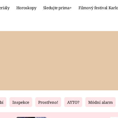
eriály
Horoskopy
Sledujte prima+
Filmový festival Karl
Celebrity
Recept
MÓDA A KRÁSA
HLAVNÍ JÍ
VZTAHY A SEX
SLADKÉ
PRIMA MAMINKA
ZDRAVÉ
bí
Inspekce
Prostřeno!
AYTO?
Módní alarm
Fresh
Living
RECEPTY
BYDLENÍ