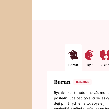
Beran
Býk
Blíže
Beran
8. 8. 2026
Rychlé akce tohoto dne vás mohou
poslední události týkající se lás
dějí příliš rychle na to, abyste 
analytičtí. Možná zjistíte, že se 