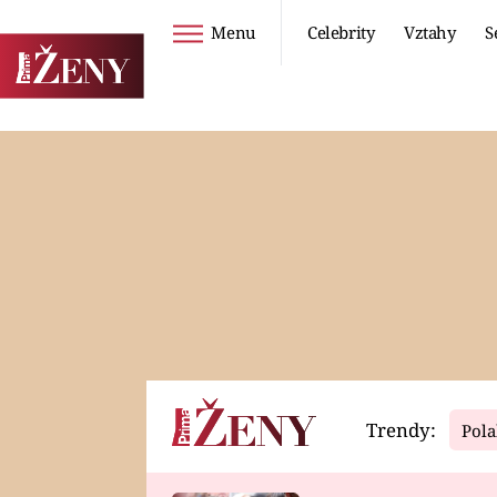
Menu
Celebrity
Vztahy
S
Seriály
Životní styl
ZOO
DIETY A HUBNUTÍ
PROSTŘENO!
CESTOVÁNÍ A
DOVOLENÁ
DUCH
ZDRAVÍ
Trendy:
Pola
Horoskopy
Video
ASTROČLÁNKY
SERIÁLY