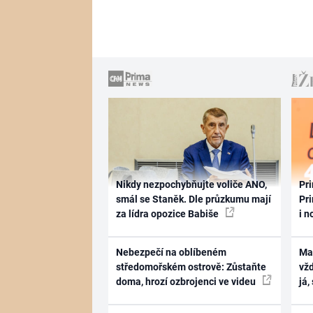
Nikdy nezpochybňujte voliče ANO,
Pri
smál se Staněk. Dle průzkumu mají
Pri
za lídra opozice Babiše
i n
Nebezpečí na oblíbeném
Ma
středomořském ostrově: Zůstaňte
vž
doma, hrozí ozbrojenci ve videu
já,