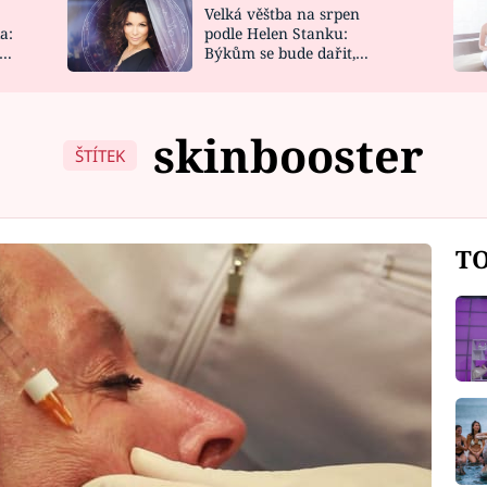
Velká věštba na srpen
NOVINKY
ZAHRADA
a:
podle Helen Stanku:
y
Býkům se bude dařit,
VIDEORECEPTY
DESIGN
Vodnáře čeká jízda
skinbooster
ŠTÍTEK
TO