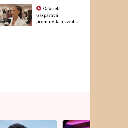
Gabriela
Gášpárová
promluvila o vztahu
a zakládání rodiny