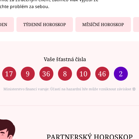
echte problém za sebou.
DEN
TÝDENNÍ HOROSKOP
MĚSÍČNÍ HOROSKOP
Vaše šťastná čísla
17
9
36
8
10
46
2
Ministerstvo financí varuje: Účastí na hazardní hře může vzniknout závislost ⑱
PARTNERSKÝ HOROSKOP