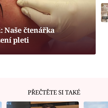
i: Naše čtenářka
ní pleti
PŘEČTĚTE SI TAKÉ