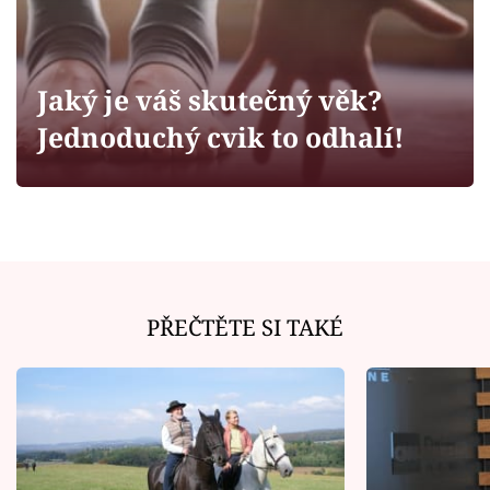
Horoskopy
Sledujte prima+
Jaký je váš skutečný věk?
Filmový festival Karlovy Vary
Jednoduchý cvik to odhalí!
Pořady
Mámy sobě
Přihlášení
PŘEČTĚTE SI TAKÉ
Sledujte nás