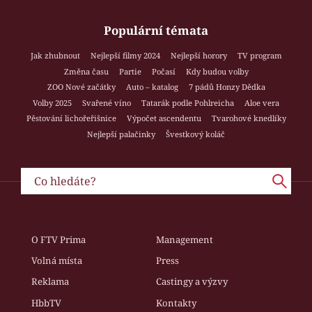
Populární témata
Jak zhubnout
Nejlepší filmy 2024
Nejlepší horory
TV program
Změna času
Partie
Počasí
Kdy budou volby
ZOO Nové začátky
Auto – katalog
7 pádů Honzy Dědka
Volby 2025
Svařené víno
Tatarák podle Pohlreicha
Aloe vera
Pěstování lichořeřišnice
Výpočet ascendentu
Tvarohové knedlíky
Nejlepší palačinky
Švestkový koláč
O FTV Prima
Management
Volná místa
Press
Reklama
Castingy a výzvy
HbbTV
Kontakty