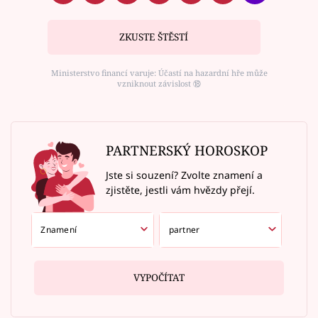
ZKUSTE ŠTĚSTÍ
Ministerstvo financí varuje: Účastí na hazardní hře může
vzniknout závislost ⑱
PARTNERSKÝ HOROSKOP
Jste si souzení? Zvolte znamení a
zjistěte, jestli vám hvězdy přejí.
VYPOČÍTAT