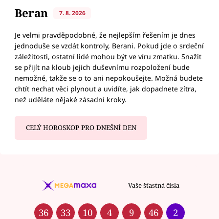
Beran
7. 8. 2026
Je velmi pravděpodobné, že nejlepším řešením je dnes
jednoduše se vzdát kontroly, Berani. Pokud jde o srdeční
záležitosti, ostatní lidé mohou být ve víru zmatku. Snažit
se přijít na kloub jejich duševnímu rozpoložení bude
nemožné, takže se o to ani nepokoušejte. Možná budete
chtít nechat věci plynout a uvidíte, jak dopadnete zítra,
než uděláte nějaké zásadní kroky.
CELÝ HOROSKOP PRO DNEŠNÍ DEN
Vaše šťastná čísla
36
33
10
4
9
46
2