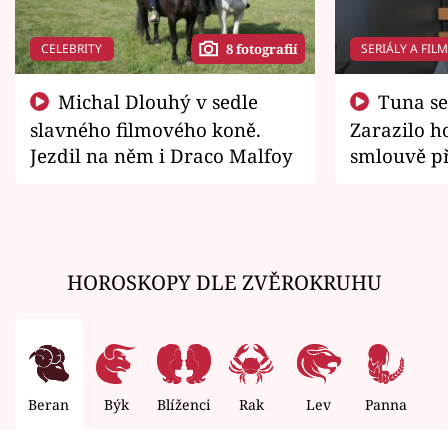
CELEBRITY
SERIÁLY A FIL
8 fotografií
Michal Dlouhý v sedle
Tuna se chtěl vrátit domů.
slavného filmového koně.
Zarazilo ho
Jezdil na něm i Draco Malfoy
smlouvě př
zemřít
HOROSKOPY DLE ZVĚROKRUHU
Beran
Býk
Blíženci
Rak
Lev
Panna
V