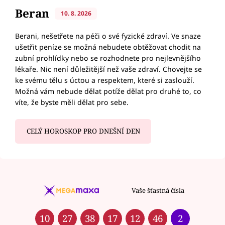
Beran
10. 8. 2026
Berani, nešetřete na péči o své fyzické zdraví. Ve snaze
ušetřit peníze se možná nebudete obtěžovat chodit na
zubní prohlídky nebo se rozhodnete pro nejlevnějšího
lékaře. Nic není důležitější než vaše zdraví. Chovejte se
ke svému tělu s úctou a respektem, které si zaslouží.
Možná vám nebude dělat potíže dělat pro druhé to, co
víte, že byste měli dělat pro sebe.
CELÝ HOROSKOP PRO DNEŠNÍ DEN
Vaše šťastná čísla
10
27
38
17
12
46
2