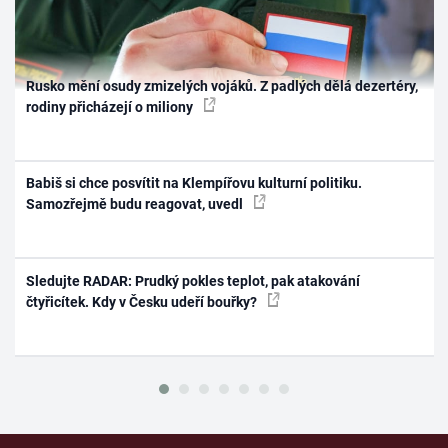
Rusko mění osudy zmizelých vojáků. Z padlých dělá dezertéry,
rodiny přicházejí o miliony
Babiš si chce posvítit na Klempířovu kulturní politiku.
Samozřejmě budu reagovat, uvedl
Sledujte RADAR: Prudký pokles teplot, pak atakování
čtyřicítek. Kdy v Česku udeří bouřky?