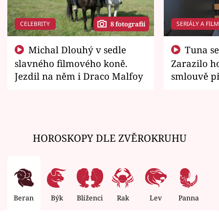
CELEBRITY
SERIÁLY A FIL
8 fotografií
Michal Dlouhý v sedle
Tuna se chtěl vrátit domů.
slavného filmového koně.
Zarazilo ho
Jezdil na něm i Draco Malfoy
smlouvě př
zemřít
HOROSKOPY DLE ZVĚROKRUHU
Beran
Býk
Blíženci
Rak
Lev
Panna
V