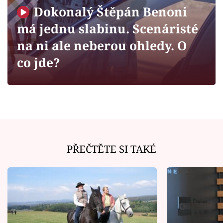
Horoskopy
Dokonalý Štěpán Benoni
Sledujte prima+
má jednu slabinu. Scenáristé
na ni ale neberou ohledy. O
Filmový festival Karlovy Vary
co jde?
Pořady
Mámy sobě
Přihlášení
PŘEČTĚTE SI TAKÉ
Sledujte nás