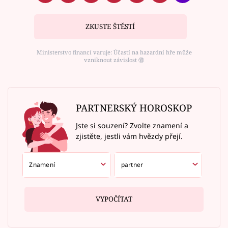
ZKUSTE ŠTĚSTÍ
Ministerstvo financí varuje: Účastí na hazardní hře může
vzniknout závislost ⑱
PARTNERSKÝ HOROSKOP
Jste si souzení? Zvolte znamení a
zjistěte, jestli vám hvězdy přejí.
VYPOČÍTAT