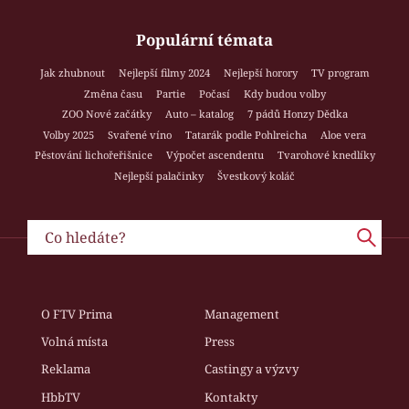
Populární témata
Jak zhubnout
Nejlepší filmy 2024
Nejlepší horory
TV program
Změna času
Partie
Počasí
Kdy budou volby
ZOO Nové začátky
Auto – katalog
7 pádů Honzy Dědka
Volby 2025
Svařené víno
Tatarák podle Pohlreicha
Aloe vera
Pěstování lichořeřišnice
Výpočet ascendentu
Tvarohové knedlíky
Nejlepší palačinky
Švestkový koláč
O FTV Prima
Management
Volná místa
Press
Reklama
Castingy a výzvy
HbbTV
Kontakty