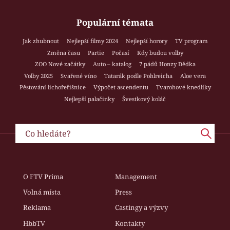
Populární témata
Jak zhubnout
Nejlepší filmy 2024
Nejlepší horory
TV program
Změna času
Partie
Počasí
Kdy budou volby
ZOO Nové začátky
Auto – katalog
7 pádů Honzy Dědka
Volby 2025
Svařené víno
Tatarák podle Pohlreicha
Aloe vera
Pěstování lichořeřišnice
Výpočet ascendentu
Tvarohové knedlíky
Nejlepší palačinky
Švestkový koláč
O FTV Prima
Management
Volná místa
Press
Reklama
Castingy a výzvy
HbbTV
Kontakty