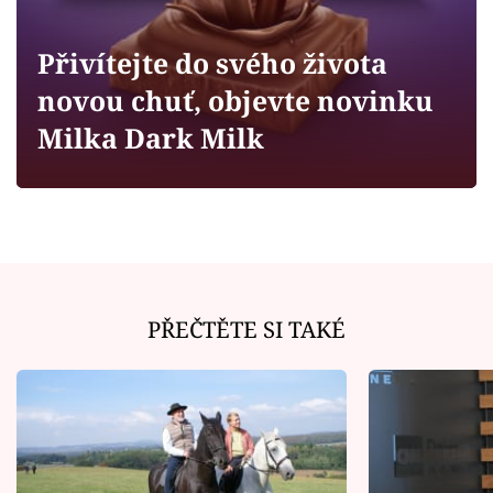
Horoskopy
Sledujte prima+
Přivítejte do svého života
novou chuť, objevte novinku
Filmový festival Karlovy Vary
Milka Dark Milk
Pořady
Mámy sobě
Přihlášení
PŘEČTĚTE SI TAKÉ
Sledujte nás