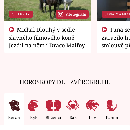
CELEBRITY
SERIÁLY A FIL
8 fotografií
Michal Dlouhý v sedle
Tuna se chtěl vrátit domů.
slavného filmového koně.
Zarazilo ho
Jezdil na něm i Draco Malfoy
smlouvě př
zemřít
HOROSKOPY DLE ZVĚROKRUHU
Beran
Býk
Blíženci
Rak
Lev
Panna
V