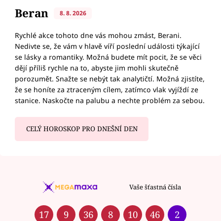
Beran
8. 8. 2026
Rychlé akce tohoto dne vás mohou zmást, Berani.
Nedivte se, že vám v hlavě víří poslední události týkající
se lásky a romantiky. Možná budete mít pocit, že se věci
dějí příliš rychle na to, abyste jim mohli skutečně
porozumět. Snažte se nebýt tak analytičtí. Možná zjistíte,
že se honíte za ztraceným cílem, zatímco vlak vyjíždí ze
stanice. Naskočte na palubu a nechte problém za sebou.
CELÝ HOROSKOP PRO DNEŠNÍ DEN
Vaše šťastná čísla
17
9
36
8
10
46
2