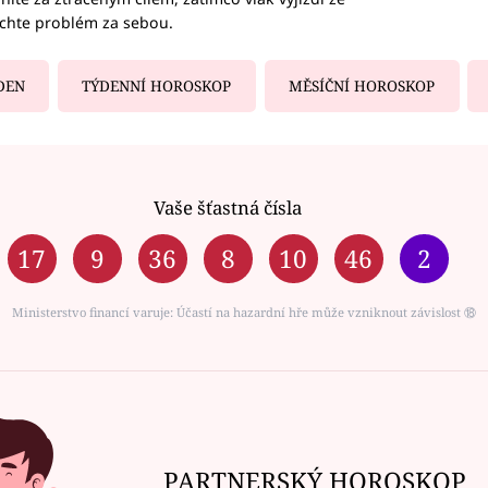
echte problém za sebou.
DEN
TÝDENNÍ HOROSKOP
MĚSÍČNÍ HOROSKOP
Vaše šťastná čísla
17
9
36
8
10
46
2
Ministerstvo financí varuje: Účastí na hazardní hře může vzniknout závislost ⑱
PARTNERSKÝ HOROSKOP