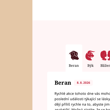
Beran
Býk
Blíže
Beran
8. 8. 2026
Rychlé akce tohoto dne vás mohou
poslední události týkající se lás
dějí příliš rychle na to, abyste 
analytičtí. Možná zjistíte, že se 