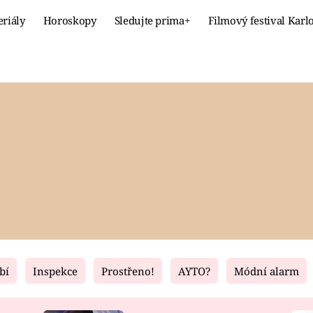
eriály
Horoskopy
Sledujte prima+
Filmový festival Karl
Celebrity
Recept
MÓDA A KRÁSA
HLAVNÍ JÍ
VZTAHY A SEX
SLADKÉ
PRIMA MAMINKA
ZDRAVÉ
bí
Inspekce
Prostřeno!
AYTO?
Módní alarm
Fresh
Living
RECEPTY
BYDLENÍ