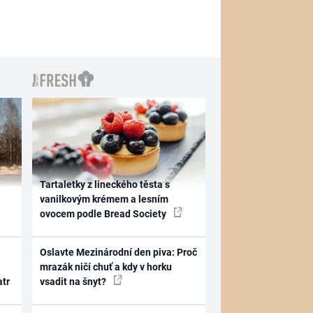
Tartaletky z lineckého těsta s
vanilkovým krémem a lesním
ovocem podle Bread Society
Oslavte Mezinárodní den piva: Proč
mrazák ničí chuť a kdy v horku
atr
vsadit na šnyt?