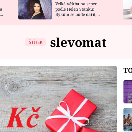
Velká věštba na srpen
NOVINKY
ZAHRADA
a:
podle Helen Stanku:
y
Býkům se bude dařit,
VIDEORECEPTY
DESIGN
Vodnáře čeká jízda
slevomat
ŠTÍTEK
TO