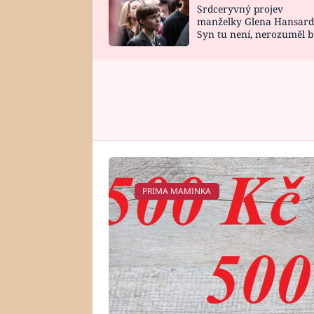
Srdceryvný projev
SNÁŘ
CELEBRITY
manželky Glena Hansard
Syn tu není, nerozuměl b
HOROSKOP NA
VAŘENÍ
tomu, vysvětlila
ROK 2023
PRIMA MAMINKA