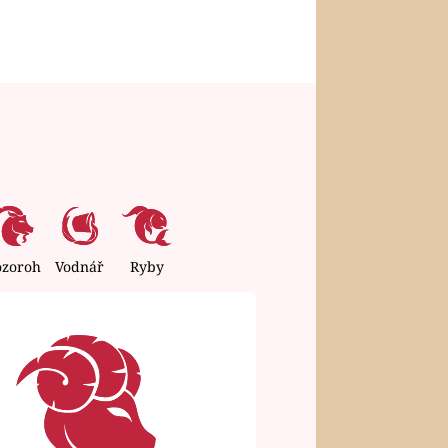
ozoroh
Vodnář
Ryby