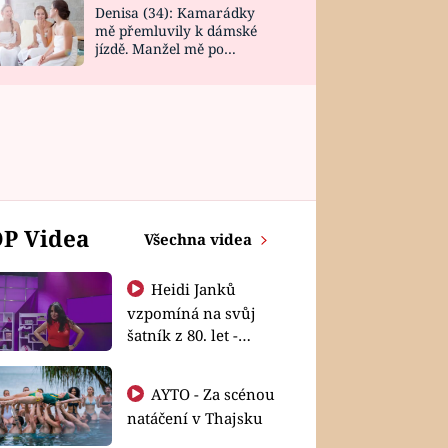
Denisa (34): Kamarádky
mě přemluvily k dámské
jízdě. Manžel mě po
návratu zaskočil
P Videa
Všechna videa
Heidi Janků
vzpomíná na svůj
šatník z 80. let -
Shopaholičky
AYTO - Za scénou
natáčení v Thajsku