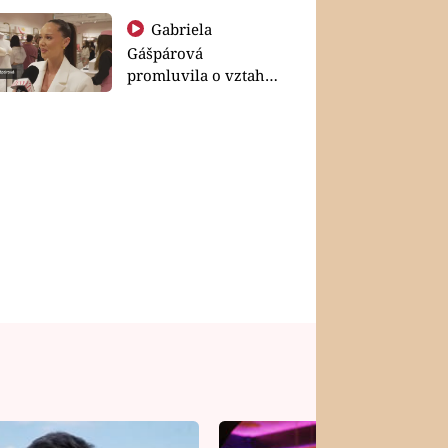
Gabriela
Gášpárová
promluvila o vztahu
a zakládání rodiny