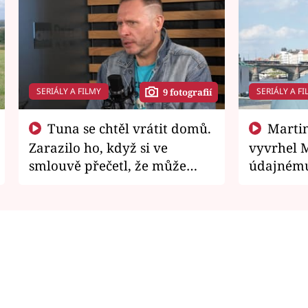
SERIÁLY A FILMY
SERIÁLY A FI
9 fotografií
Tuna se chtěl vrátit domů.
Martin Písařík jako
Zarazilo ho, když si ve
vyvrhel 
smlouvě přečetl, že může
údajnému
zemřít
je v nemil