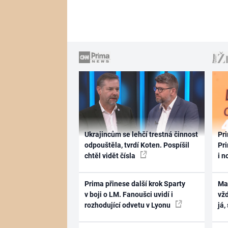
Ukrajincům se lehčí trestná činnost
Pri
odpouštěla, tvrdí Koten. Pospíšil
Pri
chtěl vidět čísla
i n
Prima přinese další krok Sparty
Ma
v boji o LM. Fanoušci uvidí i
vž
rozhodující odvetu v Lyonu
já,