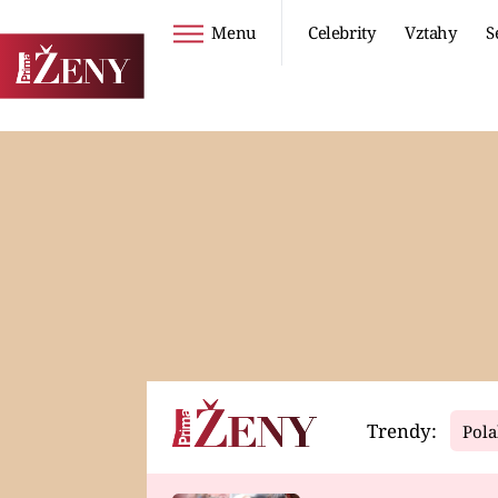
Menu
Celebrity
Vztahy
S
Seriály
Životní styl
ZOO
DIETY A HUBNUTÍ
PROSTŘENO!
CESTOVÁNÍ A
DOVOLENÁ
DUCH
ZDRAVÍ
Trendy:
Pola
Horoskopy
Video
ASTROČLÁNKY
SERIÁLY