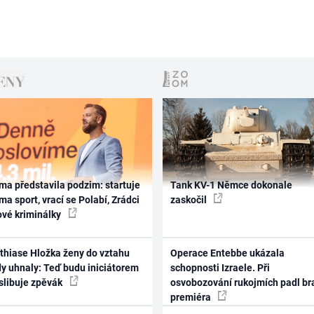
ma představila podzim: startuje
Tank KV-1 Němce dokonale
ma sport, vrací se Polabí, Zrádci
zaskočil
ové kriminálky
thiase Hložka ženy do vztahu
Operace Entebbe ukázala
dy uhnaly: Teď budu iniciátorem
schopnosti Izraele. Při
 slibuje zpěvák
osvobozování rukojmích padl br
premiéra