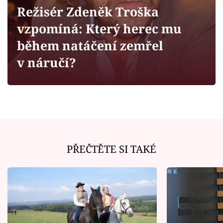
Filmový festival Karlovy Vary
Režisér Zdeněk Troška
vzpomíná: Který herec mu
Pořady
během natáčení zemřel
Mámy sobě
v náručí?
Přihlášení
Sledujte nás
PŘEČTĚTE SI TAKÉ