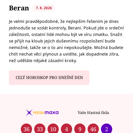
Beran
7. 8. 2026
Je velmi pravděpodobné, že nejlepším řešením je dnes
jednoduše se vzdát kontroly, Berani. Pokud jde o srdeční
záležitosti, ostatní lidé mohou být ve víru zmatku. Snažit
se přijít na kloub jejich duševnímu rozpoložení bude
nemožné, takže se o to ani nepokoušejte. Možná budete
chtít nechat věci plynout a uvidíte, jak dopadnete zítra,
než uděláte nějaké zásadní kroky.
CELÝ HOROSKOP PRO DNEŠNÍ DEN
Vaše šťastná čísla
36
33
10
4
9
46
2