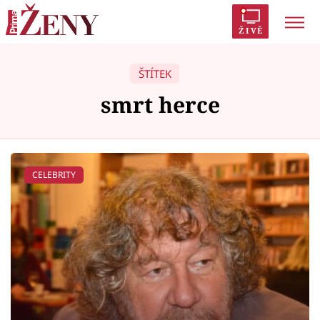
ŽIVĚ
ŠTÍTEK
smrt herce
Témata
Celebrity
CELEBRITY
Vztahy
Seriály
Horoskopy
Sledujte prima+