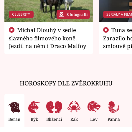
CELEBRITY
SERIÁLY A FIL
8 fotografií
Michal Dlouhý v sedle
Tuna se chtěl vrátit domů.
slavného filmového koně.
Zarazilo ho
Jezdil na něm i Draco Malfoy
smlouvě př
zemřít
HOROSKOPY DLE ZVĚROKRUHU
Beran
Býk
Blíženci
Rak
Lev
Panna
V