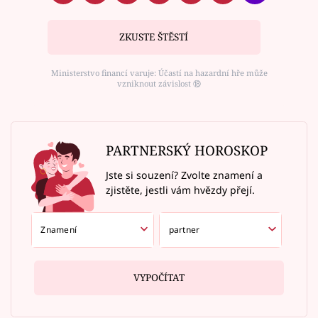
ZKUSTE ŠTĚSTÍ
Ministerstvo financí varuje: Účastí na hazardní hře může
vzniknout závislost ⑱
PARTNERSKÝ HOROSKOP
Jste si souzení? Zvolte znamení a
zjistěte, jestli vám hvězdy přejí.
VYPOČÍTAT