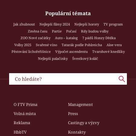
Populární témata
Jak zhubnout
Nejlepší filmy 2024
Nejlepší horory
TV program
Změna času
Partie
Počasí
Kdy budou volby
ZOO Nové začátky
Auto – katalog
7 pádů Honzy Dědka
Volby 2025
Svařené víno
Tatarák podle Pohlreicha
Aloe vera
Pěstování lichořeřišnice
Výpočet ascendentu
Tvarohové knedlíky
Nejlepší palačinky
Švestkový koláč
O FTV Prima
Management
Volná místa
Press
Reklama
Castingy a výzvy
HbbTV
Kontakty