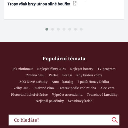
Tropy však brzy utnou silné bouřky
Populární témata
Jak zhubnout
Nejlepší filmy 2024
Nejlepší horory
TV program
Změna času
Partie
Počasí
Kdy budou volby
ZOO Nové začátky
Auto – katalog
7 pádů Honzy Dědka
Volby 2025
Svařené víno
Tatarák podle Pohlreicha
Aloe vera
Pěstování lichořeřišnice
Výpočet ascendentu
Tvarohové knedlíky
Nejlepší palačinky
Švestkový koláč