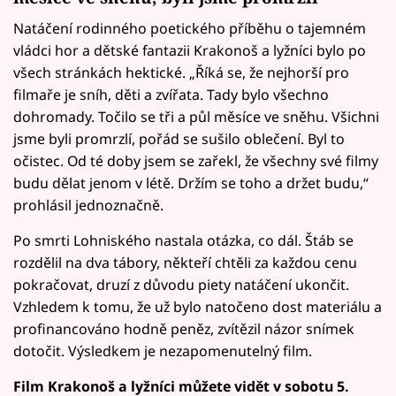
Natáčení rodinného poetického příběhu o tajemném
vládci hor a dětské fantazii Krakonoš a lyžníci bylo po
všech stránkách hektické. „Říká se, že nejhorší pro
filmaře je sníh, děti a zvířata. Tady bylo všechno
dohromady. Točilo se tři a půl měsíce ve sněhu. Všichni
jsme byli promrzlí, pořád se sušilo oblečení. Byl to
očistec. Od té doby jsem se zařekl, že všechny své filmy
budu dělat jenom v létě. Držím se toho a držet budu,“
prohlásil jednoznačně.
Po smrti Lohniského nastala otázka, co dál. Štáb se
rozdělil na dva tábory, někteří chtěli za každou cenu
pokračovat, druzí z důvodu piety natáčení ukončit.
Vzhledem k tomu, že už bylo natočeno dost materiálu a
profinancováno hodně peněz, zvítězil názor snímek
dotočit. Výsledkem je nezapomenutelný film.
Film Krakonoš a lyžníci můžete vidět v sobotu 5.