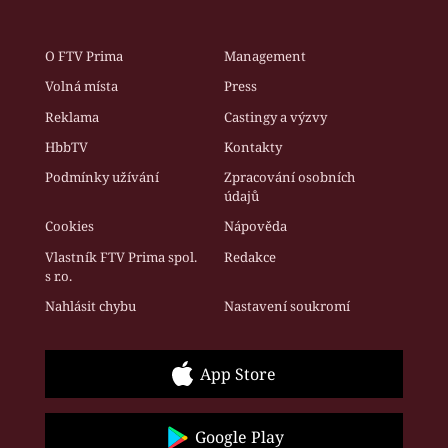
O FTV Prima
Management
Volná místa
Press
Reklama
Castingy a výzvy
HbbTV
Kontakty
Podmínky užívání
Zpracování osobních
údajů
Cookies
Nápověda
Vlastník FTV Prima spol.
Redakce
s r.o.
Nahlásit chybu
Nastavení soukromí
App Store
Google Play