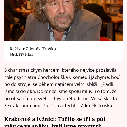
Režisér Zdeněk Troška.
Zdroj: FTV Prima
S charismatickým hercem, kterého nejvíce proslavila
role psychiatra Chocholouška v komedii Jáchyme, hoď
ho do stroje, se během natáčení velmi sblížil. „Padli
jsme si do oka. Dokonce jsme spolu mluvili o tom, že
ho obsadím do svého chystaného filmu. Velká škoda,
že už k tomu nedošlo,“ povzdechl si Zdeněk Troška.
Krakonoš a lyžníci: Točilo se tři a půl
měsíce ve sněhu, byli jsme promrzlí