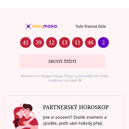
Vaše šťastná čísla
41
39
12
13
11
46
2
ZKUSTE ŠTĚSTÍ
Ministerstvo financí varuje: Účastí na hazardní hře může
vzniknout závislost ⑱
PARTNERSKÝ HOROSKOP
Jste si souzení? Zvolte znamení a
zjistěte, jestli vám hvězdy přejí.