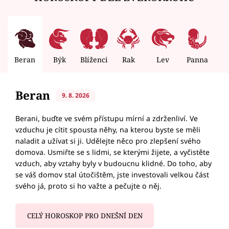
Beran
Býk
Blíženci
Rak
Lev
Panna
V
Beran
9. 8. 2026
Berani, buďte ve svém přístupu mírní a zdrženliví. Ve
vzduchu je cítit spousta něhy, na kterou byste se měli
naladit a užívat si ji. Udělejte něco pro zlepšení svého
domova. Usmiřte se s lidmi, se kterými žijete, a vyčistěte
vzduch, aby vztahy byly v budoucnu klidné. Do toho, aby
se váš domov stal útočištěm, jste investovali velkou část
svého já, proto si ho važte a pečujte o něj.
CELÝ HOROSKOP PRO DNEŠNÍ DEN