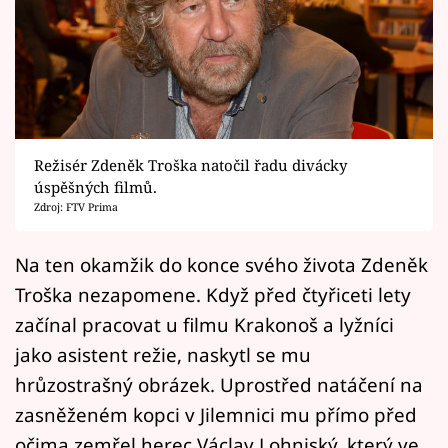
Horoskopy
Sledujte prima+
Filmový festival Karlovy Vary
Pořady
Režisér Zdeněk Troška natočil řadu divácky
úspěšných filmů.
Mámy sobě
Zdroj: FTV Prima
Přihlášení
Na ten okamžik do konce svého života Zdeněk
Troška nezapomene. Když před čtyřiceti lety
začínal pracovat u filmu Krakonoš a lyžníci
Sledujte nás
jako asistent režie, naskytl se mu
hrůzostrašný obrázek. Uprostřed natáčení na
zasněženém kopci v Jilemnici mu přímo před
očima zemřel herec Václav Lohniský, který ve