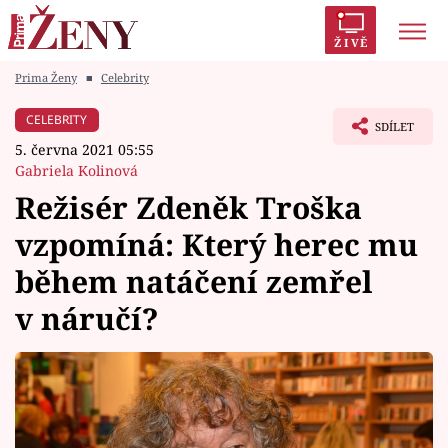
ŽIVĚ
Prima Ženy
■
Celebrity
Trendy:
Polabí
Inspekce
Prostřeno!
AYTO?
CELEBRITY
SDÍLET
Módní alarm
Zrádci
Proměny
5. června 2021 05:55
Gabriela Kolinová
Režisér Zdeněk Troška
vzpomíná: Který herec mu
Témata
během natáčení zemřel
Celebrity
v náručí?
Vztahy
Seriály