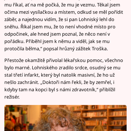
mu říkal, ať na mě počká, že mu je vezmu. Těkal jsem
očima mezi vysílačkou a místem, odkud se měl pořídit
záběr, a najednou vidím, že si pan Lohniský lehl do
sněhu. Říkal jsem mu, že to není vhodné místo pro
odpočinek, ale hned jsem poznal, že něco není v
pořádku. Přiběhl jsem k němu a viděl, jak se mu
protočila bělma,“ popsal hrůzný zážitek Troška.
Přestože okamžitě přivolal lékařskou pomoc, všechno
bylo marné. Lohniského zradilo srdce, osudný se mu
stal třetí infarkt, který byl natolik masivní, že ho už
nešlo zachránit. „Doktoři nám řekli, že by zemřel, i
kdyby tam na kopci byl s námi zdravotník,“ přiblížil
režisér.