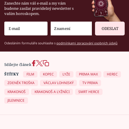
Zanechte nám váš e-mail a my vám
budeme zasílat pravidelný newsletter s
vaším horoskopem.
ODESLAT
Odesláním formuláře souhlasíte s
podmínkami zpracování osobních údajů
Sdílejte článek
ŠTÍTKY
FILM
KOPEC
LYŽE
PRIMA MAX
HEREC
ZDENĚK TROŠKA
VÁCLAV LOHNISKÝ
TV PRIMA
KRAKONOŠ
KRAKONOŠ A LYŽNÍCI
SMRT HERCE
JILEMNICE