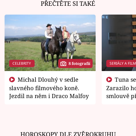
PŘEČTĚTE SI TAKÉ
CELEBRITY
SERIÁLY A FIL
8 fotografií
Michal Dlouhý v sedle
Tuna se chtěl vrátit domů.
slavného filmového koně.
Zarazilo ho
Jezdil na něm i Draco Malfoy
smlouvě př
zemřít
HOROSKOPY DLE ZVĚROKRUHU