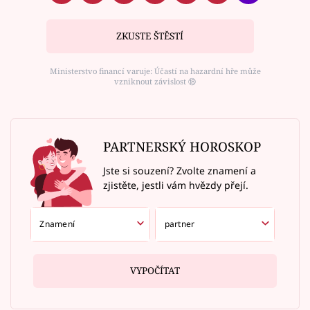
ZKUSTE ŠTĚSTÍ
Ministerstvo financí varuje: Účastí na hazardní hře může
vzniknout závislost ⑱
PARTNERSKÝ HOROSKOP
Jste si souzení? Zvolte znamení a
zjistěte, jestli vám hvězdy přejí.
VYPOČÍTAT