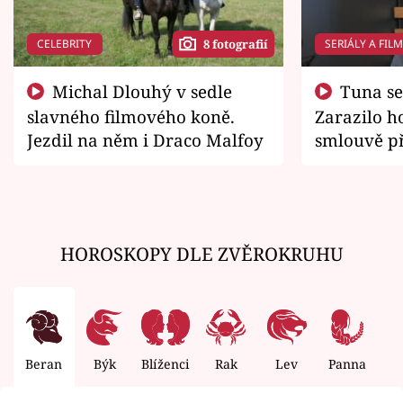
CELEBRITY
SERIÁLY A FIL
8 fotografií
Michal Dlouhý v sedle
Tuna se chtěl vrátit domů.
slavného filmového koně.
Zarazilo ho
Jezdil na něm i Draco Malfoy
smlouvě př
zemřít
HOROSKOPY DLE ZVĚROKRUHU
Beran
Býk
Blíženci
Rak
Lev
Panna
V