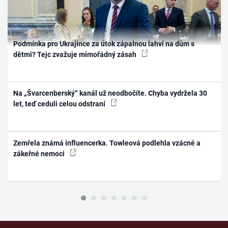
Podmínka pro Ukrajince za útok zápalnou lahví na dům s
dětmi? Tejc zvažuje mimořádný zásah
Na „Švarcenberský“ kanál už neodbočíte. Chyba vydržela 30
let, teď ceduli celou odstraní
Zemřela známá influencerka. Towleová podlehla vzácné a
zákeřné nemoci