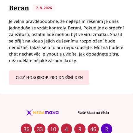
Beran
7. 8. 2026
Je velmi pravděpodobné, že nejlepším řešením je dnes
jednoduše se vzdát kontroly, Berani. Pokud jde o srdeční
záležitosti, ostatní lidé mohou být ve víru zmatku. Snažit
se přijít na kloub jejich duševnímu rozpoložení bude
nemožné, takže se o to ani nepokoušejte. Možná budete
chtít nechat věci plynout a uvidíte, jak dopadnete zítra,
než uděláte nějaké zásadní kroky.
CELÝ HOROSKOP PRO DNEŠNÍ DEN
Vaše šťastná čísla
36
33
10
4
9
46
2