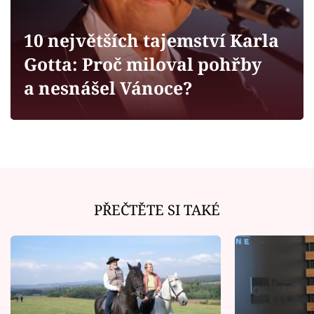
Horoskopy
Sledujte prima+
10 největších tajemství Karla
Gotta: Proč miloval pohřby
Filmový festival Karlovy Vary
a nesnášel Vánoce?
Pořady
Mámy sobě
Přihlášení
PŘEČTĚTE SI TAKÉ
Sledujte nás