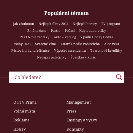
Populární témata
Jak zhubnout
Nejlepší filmy 2024
Nejlepší horory
TV program
Změna času
Partie
Počasí
Kdy budou volby
ZOO Nové začátky
Auto – katalog
7 pádů Honzy Dědka
Volby 2025
Svařené víno
Tatarák podle Pohlreicha
Aloe vera
Pěstování lichořeřišnice
Výpočet ascendentu
Tvarohové knedlíky
Nejlepší palačinky
Švestkový koláč
O FTV Prima
Management
Volná místa
Press
Reklama
Castingy a výzvy
HbbTV
Kontakty