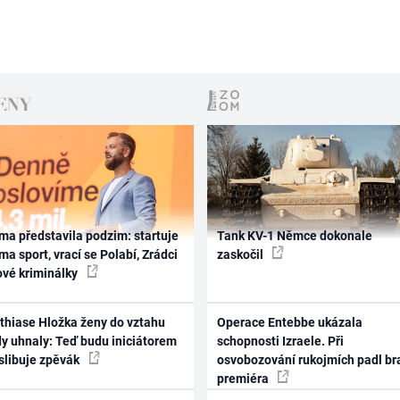
ma představila podzim: startuje
Tank KV-1 Němce dokonale
ma sport, vrací se Polabí, Zrádci
zaskočil
ové kriminálky
thiase Hložka ženy do vztahu
Operace Entebbe ukázala
dy uhnaly: Teď budu iniciátorem
schopnosti Izraele. Při
 slibuje zpěvák
osvobozování rukojmích padl br
premiéra