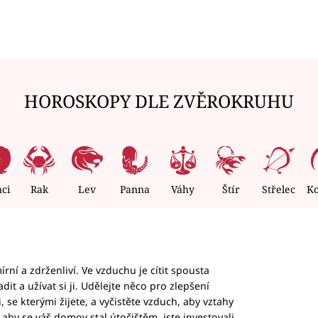
HOROSKOPY DLE ZVĚROKRUHU
nci
Rak
Lev
Panna
Váhy
Štír
Střelec
K
rní a zdrženliví. Ve vzduchu je cítit spousta
dit a užívat si ji. Udělejte něco pro zlepšení
 se kterými žijete, a vyčistěte vzduch, aby vztahy
aby se váš domov stal útočištěm, jste investovali