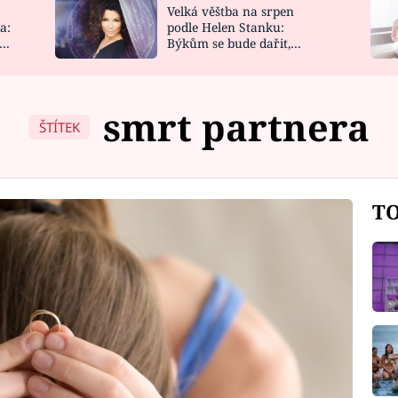
Velká věštba na srpen
NOVINKY
ZAHRADA
a:
podle Helen Stanku:
y
Býkům se bude dařit,
VIDEORECEPTY
DESIGN
Vodnáře čeká jízda
smrt partnera
ŠTÍTEK
TO