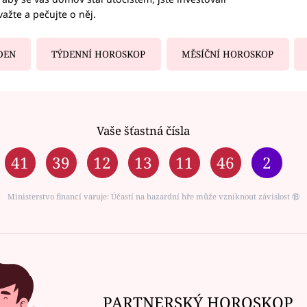
važte a pečujte o něj.
DEN
TÝDENNÍ HOROSKOP
MĚSÍČNÍ HOROSKOP
Vaše šťastná čísla
41
39
12
13
11
46
2
Ministerstvo financí varuje: Účastí na hazardní hře může vzniknout závislost ⑱
PARTNERSKÝ HOROSKOP