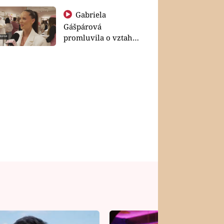
Gabriela
Gášpárová
promluvila o vztahu
a zakládání rodiny