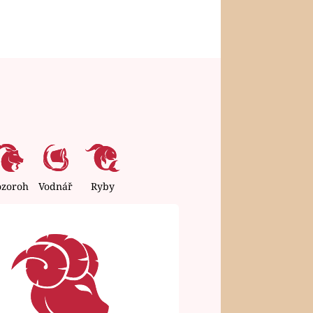
ozoroh
Vodnář
Ryby