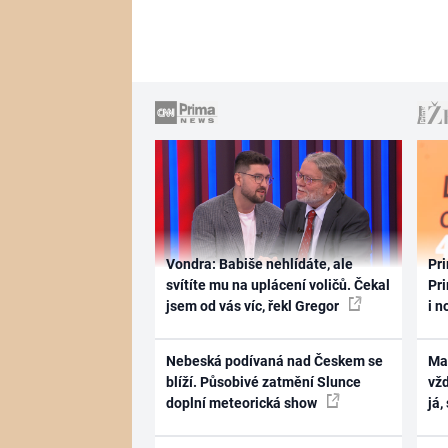
Vondra: Babiše nehlídáte, ale
Pri
svítíte mu na uplácení voličů. Čekal
Pri
jsem od vás víc, řekl Gregor
i n
Nebeská podívaná nad Českem se
Ma
blíží. Působivé zatmění Slunce
vž
doplní meteorická show
já,