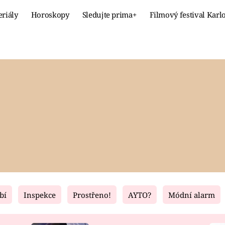
eriály
Horoskopy
Sledujte prima+
Filmový festival Karl
Celebrity
Recept
MÓDA A KRÁSA
HLAVNÍ JÍ
VZTAHY A SEX
SLADKÉ
PRIMA MAMINKA
ZDRAVÉ
bí
Inspekce
Prostřeno!
AYTO?
Módní alarm
Fresh
Living
RECEPTY
BYDLENÍ