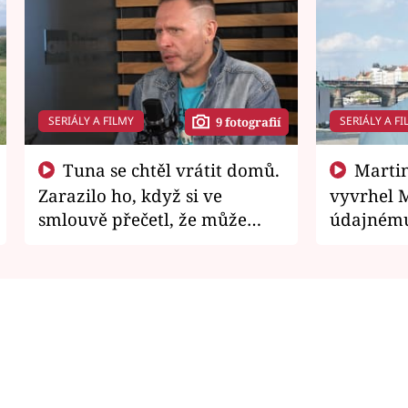
SERIÁLY A FILMY
SERIÁLY A FI
9 fotografií
Tuna se chtěl vrátit domů.
Martin Písařík jako
Zarazilo ho, když si ve
vyvrhel 
smlouvě přečetl, že může
údajnému
zemřít
je v nemil