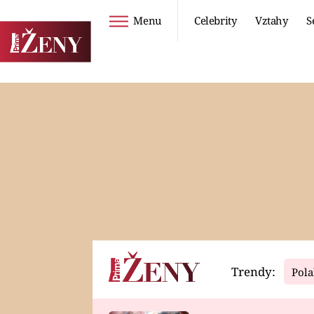
Menu
Celebrity
Vztahy
S
Seriály
Životní styl
ZOO
DIETY A HUBNUTÍ
PROSTŘENO!
CESTOVÁNÍ A
DOVOLENÁ
DUCH
ZDRAVÍ
Trendy:
Pola
Horoskopy
Video
ASTROČLÁNKY
SERIÁLY