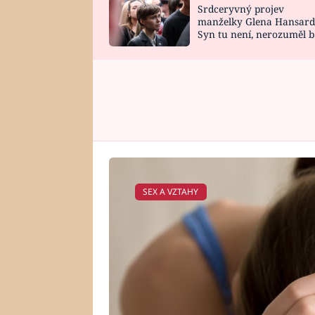
Srdceryvný projev
SNÁŘ
CELEBRITY
manželky Glena Hansard
Syn tu není, nerozuměl b
HOROSKOP NA
VAŘENÍ
tomu, vysvětlila
ROK 2023
SEX A VZTAHY