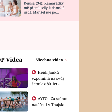
Denisa (34): Kamarádky
mě přemluvily k dámské
jízdě. Manžel mě po
návratu zaskočil
P Videa
Všechna videa
Heidi Janků
vzpomíná na svůj
šatník z 80. let -
Shopaholičky
AYTO - Za scénou
natáčení v Thajsku