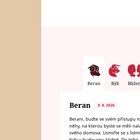
Beran
Býk
Blíže
Beran
9. 8. 2026
Berani, buďte ve svém přístupu mí
něhy, na kterou byste se měli nala
svého domova. Usmiřte se s lidmi,
byly v budoucnu klidné. Do toho, 