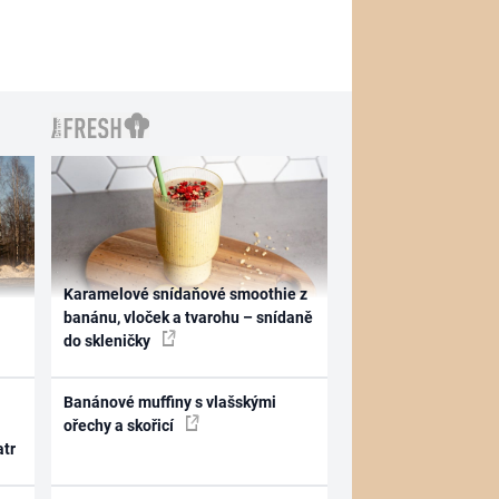
Karamelové snídaňové smoothie z
banánu, vloček a tvarohu – snídaně
do skleničky
Banánové muffiny s vlašskými
ořechy a skořicí
atr