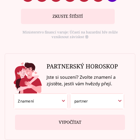
ZKUSTE ŠTĚSTÍ
Ministerstvo financí varuje: Účastí na hazardní hře může
vzniknout závislost ⑱
PARTNERSKÝ HOROSKOP
Jste si souzení? Zvolte znamení a
zjistěte, jestli vám hvězdy přejí.
VYPOČÍTAT