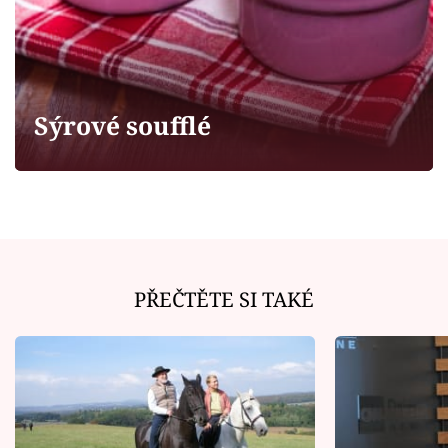
Horoskopy
Sledujte prima+
Filmový festival Karlovy Vary
Sýrové soufflé
Pořady
Mámy sobě
Přihlášení
PŘEČTĚTE SI TAKÉ
Sledujte nás