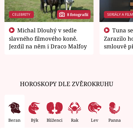
CELEBRITY
SERIÁLY A FIL
8 fotografií
Michal Dlouhý v sedle
Tuna se chtěl vrátit domů.
slavného filmového koně.
Zarazilo ho
Jezdil na něm i Draco Malfoy
smlouvě př
zemřít
HOROSKOPY DLE ZVĚROKRUHU
Beran
Býk
Blíženci
Rak
Lev
Panna
V