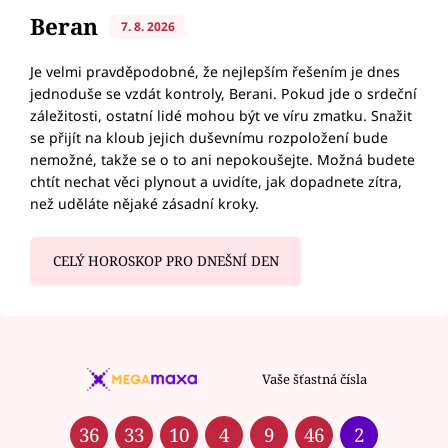
Beran
7. 8. 2026
Je velmi pravděpodobné, že nejlepším řešením je dnes
jednoduše se vzdát kontroly, Berani. Pokud jde o srdeční
záležitosti, ostatní lidé mohou být ve víru zmatku. Snažit
se přijít na kloub jejich duševnímu rozpoložení bude
nemožné, takže se o to ani nepokoušejte. Možná budete
chtít nechat věci plynout a uvidíte, jak dopadnete zítra,
než uděláte nějaké zásadní kroky.
CELÝ HOROSKOP PRO DNEŠNÍ DEN
Vaše šťastná čísla
36
33
10
4
9
46
2