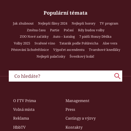
Populární témata
Jak zhubnout
Nejlepší filmy 2024
Nejlepší horory
TV program
Změna času
Partie
Počasí
Kdy budou volby
ZOO Nové začátky
Auto – katalog
7 pádů Honzy Dědka
Volby 2025
Svařené víno
Tatarák podle Pohlreicha
Aloe vera
Pěstování lichořeřišnice
Výpočet ascendentu
Tvarohové knedlíky
Nejlepší palačinky
Švestkový koláč
O FTV Prima
Management
Volná místa
Press
Reklama
Castingy a výzvy
HbbTV
Kontakty