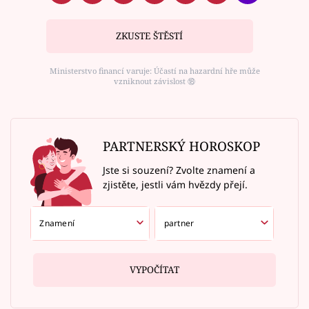
ZKUSTE ŠTĚSTÍ
Ministerstvo financí varuje: Účastí na hazardní hře může
vzniknout závislost ⑱
PARTNERSKÝ HOROSKOP
Jste si souzení? Zvolte znamení a
zjistěte, jestli vám hvězdy přejí.
VYPOČÍTAT