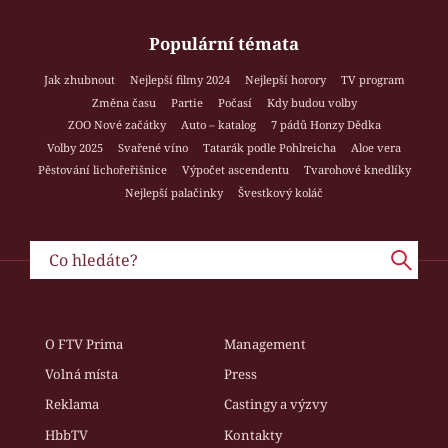
Populární témata
Jak zhubnout
Nejlepší filmy 2024
Nejlepší horory
TV program
Změna času
Partie
Počasí
Kdy budou volby
ZOO Nové začátky
Auto – katalog
7 pádů Honzy Dědka
Volby 2025
Svařené víno
Tatarák podle Pohlreicha
Aloe vera
Pěstování lichořeřišnice
Výpočet ascendentu
Tvarohové knedlíky
Nejlepší palačinky
Švestkový koláč
O FTV Prima
Management
Volná místa
Press
Reklama
Castingy a výzvy
HbbTV
Kontakty