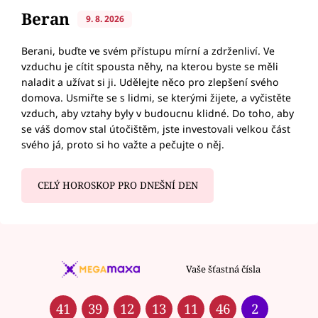
Beran
9. 8. 2026
Berani, buďte ve svém přístupu mírní a zdrženliví. Ve
vzduchu je cítit spousta něhy, na kterou byste se měli
naladit a užívat si ji. Udělejte něco pro zlepšení svého
domova. Usmiřte se s lidmi, se kterými žijete, a vyčistěte
vzduch, aby vztahy byly v budoucnu klidné. Do toho, aby
se váš domov stal útočištěm, jste investovali velkou část
svého já, proto si ho važte a pečujte o něj.
CELÝ HOROSKOP PRO DNEŠNÍ DEN
Vaše šťastná čísla
41
39
12
13
11
46
2