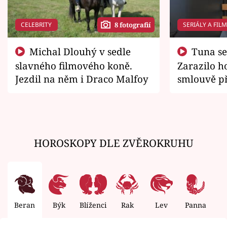
CELEBRITY
SERIÁLY A FIL
8 fotografií
Michal Dlouhý v sedle
Tuna se chtěl vrátit domů.
slavného filmového koně.
Zarazilo ho
Jezdil na něm i Draco Malfoy
smlouvě př
zemřít
HOROSKOPY DLE ZVĚROKRUHU
Beran
Býk
Blíženci
Rak
Lev
Panna
V