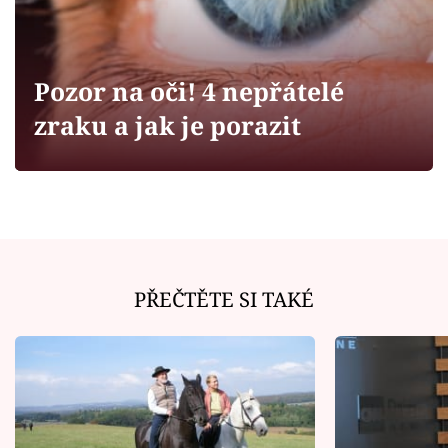
Horoskopy
Sledujte prima+
Pozor na oči! 4 nepřátelé
Filmový festival Karlovy Vary
zraku a jak je porazit
Pořady
Mámy sobě
Přihlášení
PŘEČTĚTE SI TAKÉ
Sledujte nás