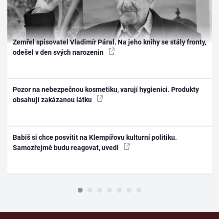
Zemřel spisovatel Vladimír Páral. Na jeho knihy se stály fronty,
odešel v den svých narozenin
Pozor na nebezpečnou kosmetiku, varují hygienici. Produkty
obsahují zakázanou látku
Babiš si chce posvítit na Klempířovu kulturní politiku.
Samozřejmě budu reagovat, uvedl