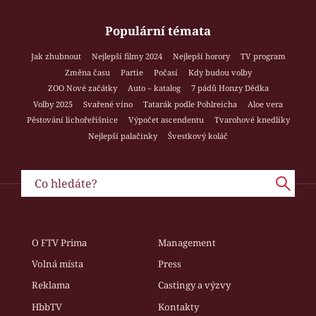
Populární témata
Jak zhubnout
Nejlepší filmy 2024
Nejlepší horory
TV program
Změna času
Partie
Počasí
Kdy budou volby
ZOO Nové začátky
Auto – katalog
7 pádů Honzy Dědka
Volby 2025
Svařené víno
Tatarák podle Pohlreicha
Aloe vera
Pěstování lichořeřišnice
Výpočet ascendentu
Tvarohové knedlíky
Nejlepší palačinky
Švestkový koláč
O FTV Prima
Management
Volná místa
Press
Reklama
Castingy a výzvy
HbbTV
Kontakty