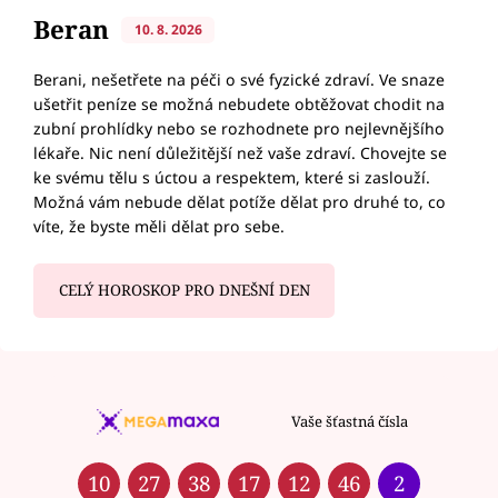
Beran
10. 8. 2026
Berani, nešetřete na péči o své fyzické zdraví. Ve snaze
ušetřit peníze se možná nebudete obtěžovat chodit na
zubní prohlídky nebo se rozhodnete pro nejlevnějšího
lékaře. Nic není důležitější než vaše zdraví. Chovejte se
ke svému tělu s úctou a respektem, které si zaslouží.
Možná vám nebude dělat potíže dělat pro druhé to, co
víte, že byste měli dělat pro sebe.
CELÝ HOROSKOP PRO DNEŠNÍ DEN
Vaše šťastná čísla
10
27
38
17
12
46
2