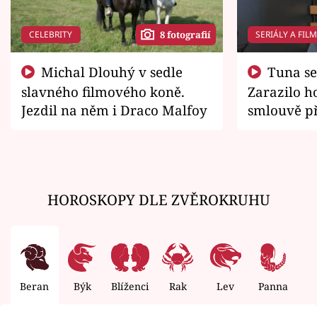
CELEBRITY
SERIÁLY A FIL
8 fotografií
Michal Dlouhý v sedle
Tuna se chtěl vrátit domů.
slavného filmového koně.
Zarazilo ho
Jezdil na něm i Draco Malfoy
smlouvě př
zemřít
HOROSKOPY DLE ZVĚROKRUHU
Beran
Býk
Blíženci
Rak
Lev
Panna
V