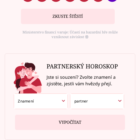
ZKUSTE ŠTĚSTÍ
Ministerstvo financí varuje: Účastí na hazardní hře může
vzniknout závislost ⑱
PARTNERSKÝ HOROSKOP
Jste si souzení? Zvolte znamení a
zjistěte, jestli vám hvězdy přejí.
VYPOČÍTAT