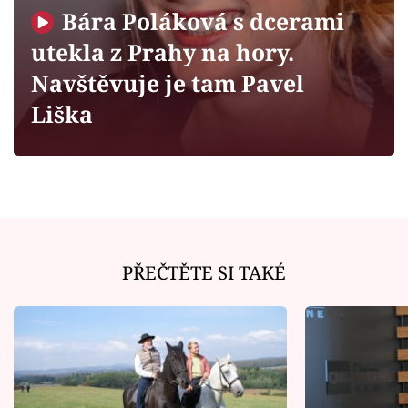
Horoskopy
Bára Poláková s dcerami
Sledujte prima+
utekla z Prahy na hory.
Navštěvuje je tam Pavel
Filmový festival Karlovy Vary
Liška
Pořady
Mámy sobě
Přihlášení
PŘEČTĚTE SI TAKÉ
Sledujte nás