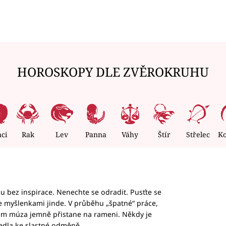
HOROSKOPY DLE ZVĚROKRUHU
nci
Rak
Lev
Panna
Váhy
Štír
Střelec
K
hu bez inspirace. Nenechte se odradit. Pusťte se
te myšlenkami jinde. V průběhu „špatné“ práce,
vám múza jemně přistane na rameni. Někdy je
vedla ke slastné odměně.