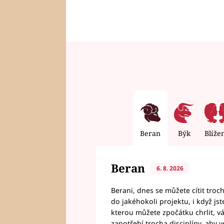
Beran
Býk
Blíže
Beran
6. 8. 2026
Berani, dnes se můžete cítit troc
do jakéhokoli projektu, i když js
kterou můžete zpočátku chrlit, 
zapotřebí trocha disciplíny, aby 