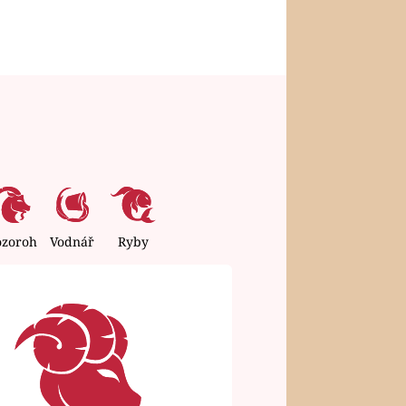
ozoroh
Vodnář
Ryby