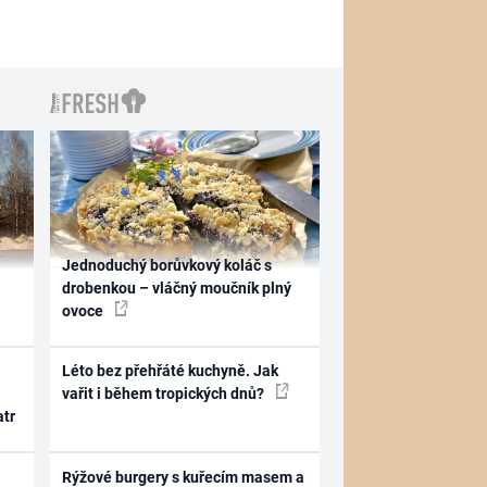
Jednoduchý borůvkový koláč s
drobenkou – vláčný moučník plný
ovoce
Léto bez přehřáté kuchyně. Jak
vařit i během tropických dnů?
atr
Rýžové burgery s kuřecím masem a