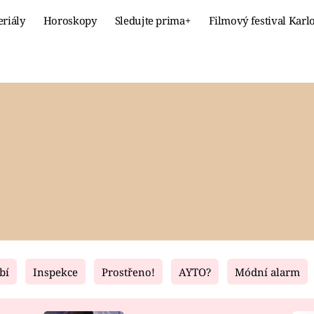
eriály
Horoskopy
Sledujte prima+
Filmový festival Karl
Celebrity
Recept
MÓDA A KRÁSA
HLAVNÍ JÍ
VZTAHY A SEX
SLADKÉ
PRIMA MAMINKA
ZDRAVÉ
bí
Inspekce
Prostřeno!
AYTO?
Módní alarm
Fresh
Living
RECEPTY
BYDLENÍ