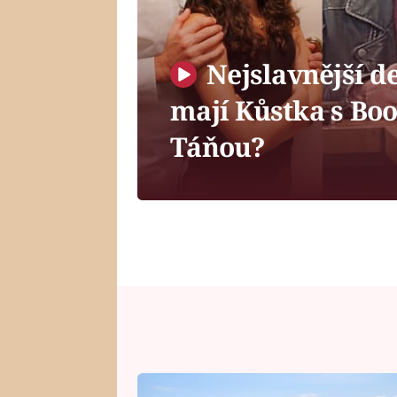
Nejslavnější de
mají Kůstka s Bo
Táňou?