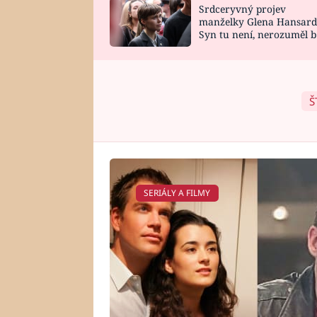
Srdceryvný projev
SNÁŘ
CELEBRITY
manželky Glena Hansard
Syn tu není, nerozuměl b
HOROSKOP NA
VAŘENÍ
tomu, vysvětlila
ROK 2023
Š
SERIÁLY A FILMY