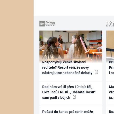
Rozpohybují české školství
Pri
ředitelé? Resort věří, že nový
Pri
nástroj utne nekonečné debaty
i n
Rodinám vrátil přes 10 tisíc těl,
Ma
Ukrajinců i Rusů. „Sběratel kostí“
vž
sám padl v bojích
já,
Počasí do konce prázdnin může
Ro