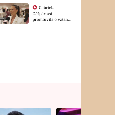
Gabriela
Gášpárová
promluvila o vztahu
a zakládání rodiny