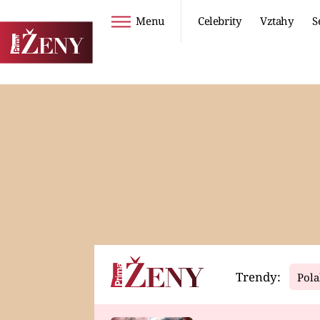
Menu
Celebrity
Vztahy
S
Seriály
Životní styl
ZOO
DIETY A HUBNUTÍ
PROSTŘENO!
CESTOVÁNÍ A
DOVOLENÁ
DUCH
ZDRAVÍ
Trendy:
Pola
Horoskopy
Video
ASTROČLÁNKY
SERIÁLY