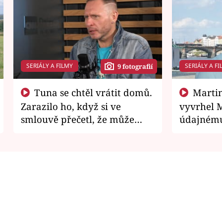
SERIÁLY A FILMY
SERIÁLY A FI
9 fotografií
Tuna se chtěl vrátit domů.
Martin Písařík jako
Zarazilo ho, když si ve
vyvrhel 
smlouvě přečetl, že může
údajnému
zemřít
je v nemil