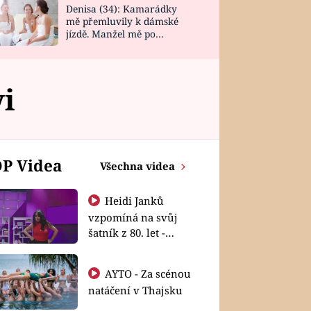
Denisa (34): Kamarádky
mě přemluvily k dámské
jízdě. Manžel mě po
návratu zaskočil
vi
P Videa
Všechna videa
Heidi Janků
vzpomíná na svůj
šatník z 80. let -
Shopaholičky
AYTO - Za scénou
natáčení v Thajsku