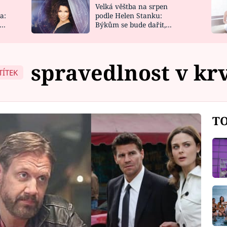
Velká věštba na srpen
NOVINKY
ZAHRADA
a:
podle Helen Stanku:
y
Býkům se bude dařit,
VIDEORECEPTY
DESIGN
Vodnáře čeká jízda
spravedlnost v kr
TÍTEK
TO