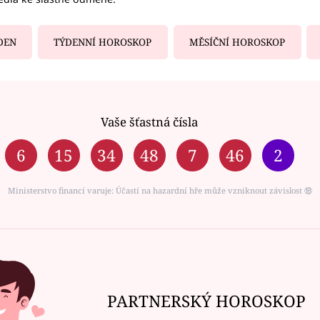
DEN
TÝDENNÍ HOROSKOP
MĚSÍČNÍ HOROSKOP
Vaše šťastná čísla
6
15
34
48
7
46
2
Ministerstvo financí varuje: Účastí na hazardní hře může vzniknout závislost ⑱
PARTNERSKÝ HOROSKOP