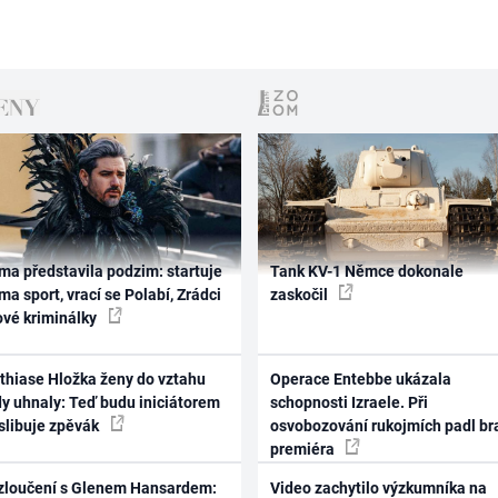
ma představila podzim: startuje
Tank KV-1 Němce dokonale
ma sport, vrací se Polabí, Zrádci
zaskočil
ové kriminálky
thiase Hložka ženy do vztahu
Operace Entebbe ukázala
dy uhnaly: Teď budu iniciátorem
schopnosti Izraele. Při
 slibuje zpěvák
osvobozování rukojmích padl br
premiéra
zloučení s Glenem Hansardem:
Video zachytilo výzkumníka na