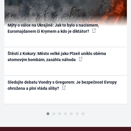
Mýty o válce na Ukrajině: Jak to bylo s nacismem,
Euromajdanem či Krymem a kdo je diktátor?
Štěstí z Kokury: Město velké jako Plzeň uniklo oběma
atomovým bombám, zasáhla náhoda
Sledujte debatu Vondry s Gregorem: Je bezpečnost Evropy
ohrožena a plní vláda sliby?