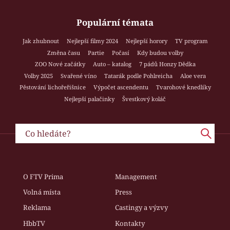
Populární témata
Jak zhubnout
Nejlepší filmy 2024
Nejlepší horory
TV program
Změna času
Partie
Počasí
Kdy budou volby
ZOO Nové začátky
Auto – katalog
7 pádů Honzy Dědka
Volby 2025
Svařené víno
Tatarák podle Pohlreicha
Aloe vera
Pěstování lichořeřišnice
Výpočet ascendentu
Tvarohové knedlíky
Nejlepší palačinky
Švestkový koláč
O FTV Prima
Management
Volná místa
Press
Reklama
Castingy a výzvy
HbbTV
Kontakty