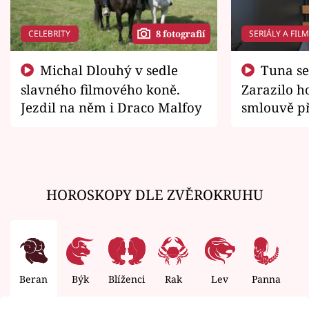
CELEBRITY
SERIÁLY A FIL
8 fotografií
Michal Dlouhý v sedle
Tuna se chtěl vrátit domů.
slavného filmového koně.
Zarazilo ho
Jezdil na něm i Draco Malfoy
smlouvě př
zemřít
HOROSKOPY DLE ZVĚROKRUHU
Beran
Býk
Blíženci
Rak
Lev
Panna
V