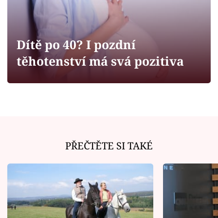
Horoskopy
Sledujte prima+
Dítě po 40? I pozdní
Filmový festival Karlovy Vary
těhotenství má svá pozitiva
Pořady
Mámy sobě
Přihlášení
PŘEČTĚTE SI TAKÉ
Sledujte nás