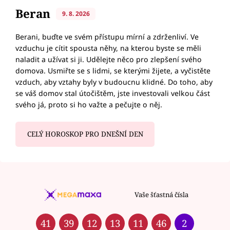
Beran
9. 8. 2026
Berani, buďte ve svém přístupu mírní a zdrženliví. Ve
vzduchu je cítit spousta něhy, na kterou byste se měli
naladit a užívat si ji. Udělejte něco pro zlepšení svého
domova. Usmiřte se s lidmi, se kterými žijete, a vyčistěte
vzduch, aby vztahy byly v budoucnu klidné. Do toho, aby
se váš domov stal útočištěm, jste investovali velkou část
svého já, proto si ho važte a pečujte o něj.
CELÝ HOROSKOP PRO DNEŠNÍ DEN
Vaše šťastná čísla
41
39
12
13
11
46
2