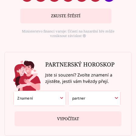
ZKUSTE ŠTĚSTÍ
Ministerstvo financí varuje: Účastí na hazardní hře může
vzniknout závislost ⑱
PARTNERSKÝ HOROSKOP
Jste si souzení? Zvolte znamení a
zjistěte, jestli vám hvězdy přejí.
VYPOČÍTAT