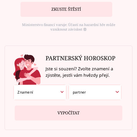
ZKUSTE ŠTĚSTÍ
Ministerstvo financí varuje: Účastí na hazardní hře může
vzniknout závislost ⑱
PARTNERSKÝ HOROSKOP
Jste si souzení? Zvolte znamení a
zjistěte, jestli vám hvězdy přejí.
VYPOČÍTAT