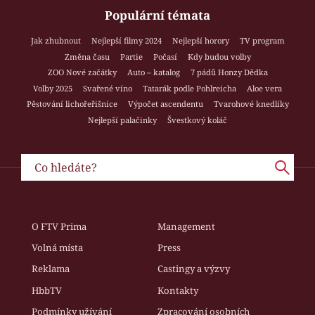
Populární témata
Jak zhubnout
Nejlepší filmy 2024
Nejlepší horory
TV program
Změna času
Partie
Počasí
Kdy budou volby
ZOO Nové začátky
Auto – katalog
7 pádů Honzy Dědka
Volby 2025
Svařené víno
Tatarák podle Pohlreicha
Aloe vera
Pěstování lichořeřišnice
Výpočet ascendentu
Tvarohové knedlíky
Nejlepší palačinky
Švestkový koláč
O FTV Prima
Management
Volná místa
Press
Reklama
Castingy a výzvy
HbbTV
Kontakty
Podmínky užívání
Zpracování osobních