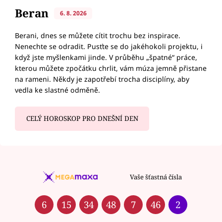
Beran
6. 8. 2026
Berani, dnes se můžete cítit trochu bez inspirace.
Nenechte se odradit. Pusťte se do jakéhokoli projektu, i
když jste myšlenkami jinde. V průběhu „špatné“ práce,
kterou můžete zpočátku chrlit, vám múza jemně přistane
na rameni. Někdy je zapotřebí trocha disciplíny, aby
vedla ke slastné odměně.
CELÝ HOROSKOP PRO DNEŠNÍ DEN
Vaše šťastná čísla
6
15
34
48
7
46
2