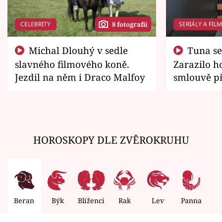
CELEBRITY
SERIÁLY A FIL
8 fotografií
Michal Dlouhý v sedle
Tuna se chtěl vrátit domů.
slavného filmového koně.
Zarazilo ho
Jezdil na něm i Draco Malfoy
smlouvě př
zemřít
HOROSKOPY DLE ZVĚROKRUHU
Beran
Býk
Blíženci
Rak
Lev
Panna
V