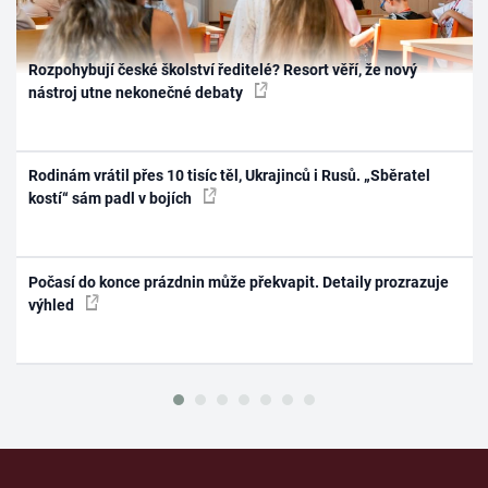
Rozpohybují české školství ředitelé? Resort věří, že nový
nástroj utne nekonečné debaty
Rodinám vrátil přes 10 tisíc těl, Ukrajinců i Rusů. „Sběratel
kostí“ sám padl v bojích
Počasí do konce prázdnin může překvapit. Detaily prozrazuje
výhled