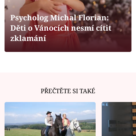
Horoskopy
Sledujte prima+
Psycholog Michal Florian:
Děti o Vánocích nesmí cítit
Filmový festival Karlovy Vary
zklamání
Pořady
Mámy sobě
Přihlášení
PŘEČTĚTE SI TAKÉ
Sledujte nás