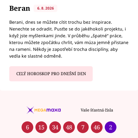
Beran
6. 8. 2026
Berani, dnes se můžete cítit trochu bez inspirace.
Nenechte se odradit. Pusťte se do jakéhokoli projektu, i
když jste myšlenkami jinde. V průběhu „špatné“ práce,
kterou můžete zpočátku chrlit, vám múza jemně přistane
na rameni. Někdy je zapotřebí trocha disciplíny, aby
vedla ke slastné odměně.
CELÝ HOROSKOP PRO DNEŠNÍ DEN
Vaše šťastná čísla
6
15
34
48
7
46
2