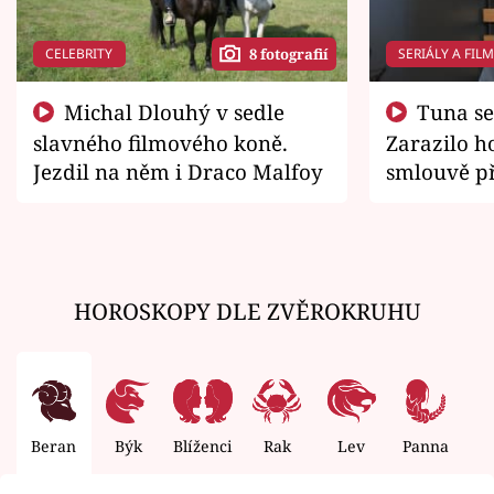
CELEBRITY
SERIÁLY A FIL
8 fotografií
Michal Dlouhý v sedle
Tuna se chtěl vrátit domů.
slavného filmového koně.
Zarazilo ho
Jezdil na něm i Draco Malfoy
smlouvě př
zemřít
HOROSKOPY DLE ZVĚROKRUHU
Beran
Býk
Blíženci
Rak
Lev
Panna
V