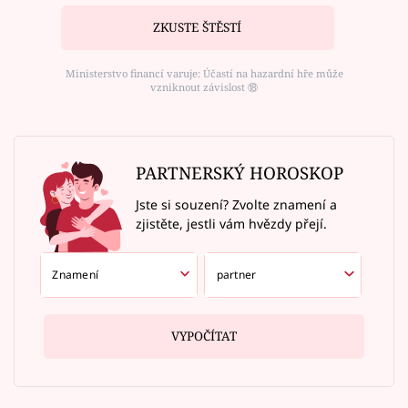
ZKUSTE ŠTĚSTÍ
Ministerstvo financí varuje: Účastí na hazardní hře může
vzniknout závislost ⑱
PARTNERSKÝ HOROSKOP
Jste si souzení? Zvolte znamení a
zjistěte, jestli vám hvězdy přejí.
VYPOČÍTAT