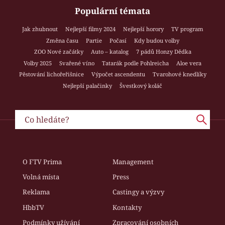
Populární témata
Jak zhubnout
Nejlepší filmy 2024
Nejlepší horory
TV program
Změna času
Partie
Počasí
Kdy budou volby
ZOO Nové začátky
Auto – katalog
7 pádů Honzy Dědka
Volby 2025
Svařené víno
Tatarák podle Pohlreicha
Aloe vera
Pěstování lichořeřišnice
Výpočet ascendentu
Tvarohové knedlíky
Nejlepší palačinky
Švestkový koláč
O FTV Prima
Management
Volná místa
Press
Reklama
Castingy a výzvy
HbbTV
Kontakty
Podmínky užívání
Zpracování osobních