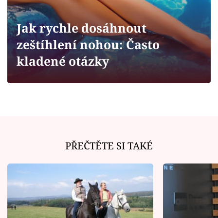
Horoskopy
Sledujte prima+
Jak rychle dosáhnout
zeštíhlení nohou: Často
Filmový festival Karlovy Vary
kladené otázky
Pořady
Mámy sobě
Přihlášení
PŘEČTĚTE SI TAKÉ
Sledujte nás