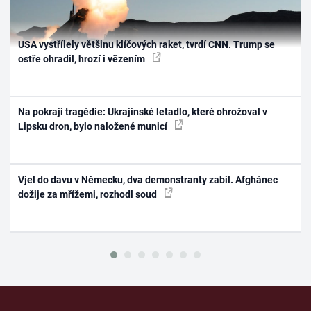
USA vystřílely většinu klíčových raket, tvrdí CNN. Trump se
ostře ohradil, hrozí i vězením
Na pokraji tragédie: Ukrajinské letadlo, které ohrožoval v
Lipsku dron, bylo naložené municí
Vjel do davu v Německu, dva demonstranty zabil. Afghánec
dožije za mřížemi, rozhodl soud