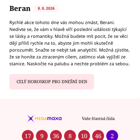
Beran
8. 8. 2026
Rychlé akce tohoto dne vás mohou zmást, Berani.
Nedivte se, že vám v hlavě víří poslední události týkající
se lásky a romantiky. Možná budete mít pocit, že se věci
dějí příliš rychle na to, abyste jim mohli skutečně
porozumět. Snažte se nebýt tak analytičtí. Možná zjistíte,
že se honíte za ztraceným cílem, zatímco vlak vyjíždí ze
stanice. Naskočte na palubu a nechte problém za sebou.
CELÝ HOROSKOP PRO DNEŠNÍ DEN
Vaše šťastná čísla
17
9
36
8
10
46
2