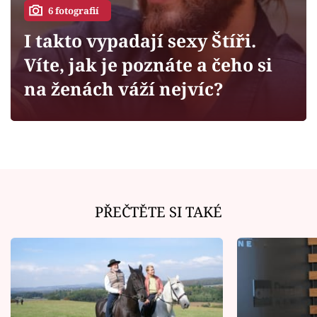
Horoskopy
6 fotografií
Sledujte prima+
I takto vypadají sexy Štíři.
Víte, jak je poznáte a čeho si
Filmový festival Karlovy Vary
na ženách váží nejvíc?
Pořady
Mámy sobě
Přihlášení
PŘEČTĚTE SI TAKÉ
Sledujte nás