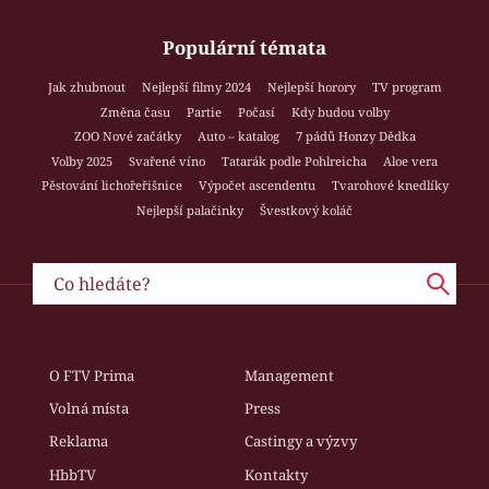
Populární témata
Jak zhubnout
Nejlepší filmy 2024
Nejlepší horory
TV program
Změna času
Partie
Počasí
Kdy budou volby
ZOO Nové začátky
Auto – katalog
7 pádů Honzy Dědka
Volby 2025
Svařené víno
Tatarák podle Pohlreicha
Aloe vera
Pěstování lichořeřišnice
Výpočet ascendentu
Tvarohové knedlíky
Nejlepší palačinky
Švestkový koláč
O FTV Prima
Management
Volná místa
Press
Reklama
Castingy a výzvy
HbbTV
Kontakty