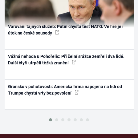
Varování tajných služeb: Putin chystá test NATO. Ve hře je i
útok na české sousedy
Vážná nehoda u Pohořelic: Při čelní srážce zemřeli dva lidé.
Další čtyři utrpěli těžká zranění
Grónsko v pohotovosti: Americká firma napojená na lidi od
Trumpa chystá vrty bez povolení