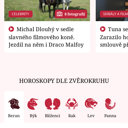
CELEBRITY
SERIÁLY A FIL
8 fotografií
Michal Dlouhý v sedle
Tuna se chtěl vrátit domů.
slavného filmového koně.
Zarazilo ho
Jezdil na něm i Draco Malfoy
smlouvě př
zemřít
HOROSKOPY DLE ZVĚROKRUHU
Beran
Býk
Blíženci
Rak
Lev
Panna
V