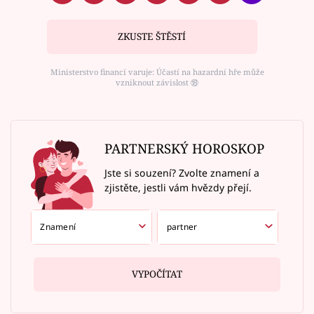
ZKUSTE ŠTĚSTÍ
Ministerstvo financí varuje: Účastí na hazardní hře může
vzniknout závislost ⑱
PARTNERSKÝ HOROSKOP
Jste si souzení? Zvolte znamení a
zjistěte, jestli vám hvězdy přejí.
VYPOČÍTAT