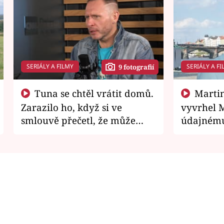
SERIÁLY A FILMY
SERIÁLY A FI
9 fotografií
Tuna se chtěl vrátit domů.
Martin Písařík jako
Zarazilo ho, když si ve
vyvrhel 
smlouvě přečetl, že může
údajnému
zemřít
je v nemil