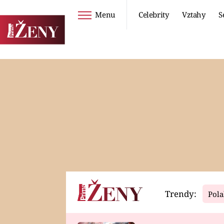
Menu
Celebrity
Vztahy
S
Seriály
Životní styl
ZOO
DIETY A HUBNUTÍ
PROSTŘENO!
CESTOVÁNÍ A
DOVOLENÁ
DUCH
ZDRAVÍ
Trendy:
Pola
Horoskopy
Video
ASTROČLÁNKY
SERIÁLY