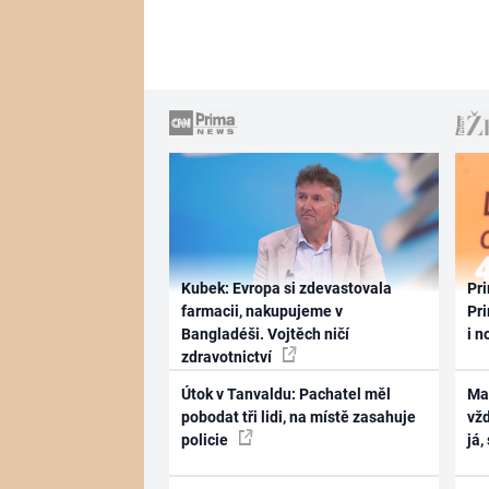
Kubek: Evropa si zdevastovala
Pri
farmacii, nakupujeme v
Pri
Bangladéši. Vojtěch ničí
i n
zdravotnictví
Útok v Tanvaldu: Pachatel měl
Ma
pobodat tři lidi, na místě zasahuje
vž
policie
já,