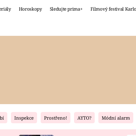
eriály
Horoskopy
Sledujte prima+
Filmový festival Karl
Celebrity
Recept
MÓDA A KRÁSA
HLAVNÍ JÍ
VZTAHY A SEX
SLADKÉ
PRIMA MAMINKA
ZDRAVÉ
bí
Inspekce
Prostřeno!
AYTO?
Módní alarm
Fresh
Living
RECEPTY
BYDLENÍ