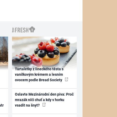
Tartaletky z lineckého těsta s
vanilkovým krémem a lesním
ovocem podle Bread Society
Oslavte Mezinárodní den piva: Proč
mrazák ničí chuť a kdy v horku
atr
vsadit na šnyt?