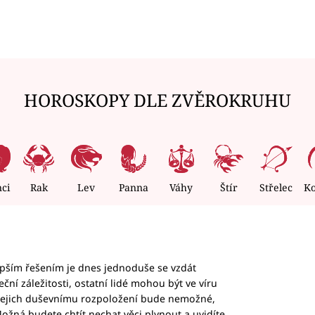
HOROSKOPY DLE ZVĚROKRUHU
nci
Rak
Lev
Panna
Váhy
Štír
Střelec
K
epším řešením je dnes jednoduše se vzdát
ční záležitosti, ostatní lidé mohou být ve víru
b jejich duševnímu rozpoložení bude nemožné,
ožná budete chtít nechat věci plynout a uvidíte,