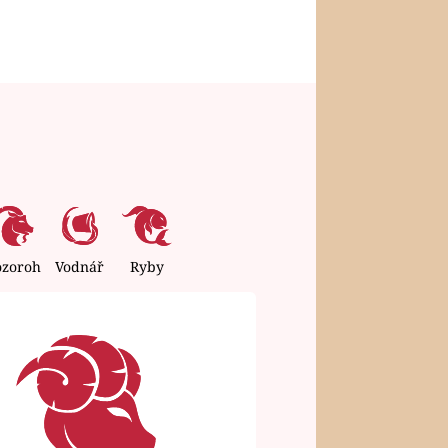
ozoroh
Vodnář
Ryby