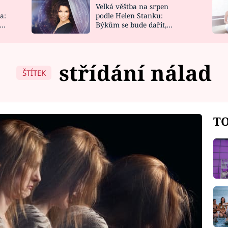
Velká věštba na srpen
NOVINKY
ZAHRADA
a:
podle Helen Stanku:
y
Býkům se bude dařit,
VIDEORECEPTY
DESIGN
Vodnáře čeká jízda
střídání nálad
ŠTÍTEK
TO