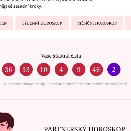
nějaké zásadní kroky.
DEN
TÝDENNÍ HOROSKOP
MĚSÍČNÍ HOROSKOP
Vaše šťastná čísla
36
33
10
4
9
46
2
Ministerstvo financí varuje: Účastí na hazardní hře může vzniknout závislost ⑱
PARTNERSKÝ HOROSKOP