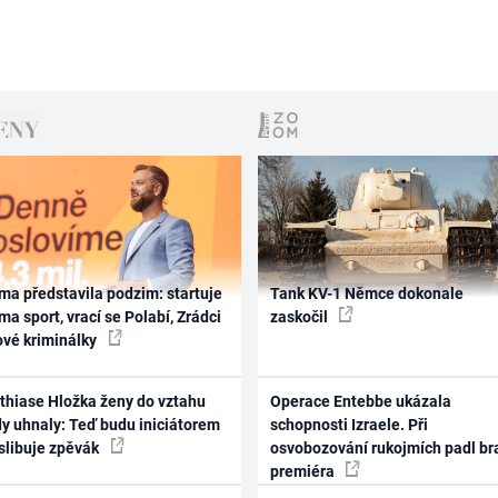
ma představila podzim: startuje
Tank KV-1 Němce dokonale
ma sport, vrací se Polabí, Zrádci
zaskočil
ové kriminálky
thiase Hložka ženy do vztahu
Operace Entebbe ukázala
dy uhnaly: Teď budu iniciátorem
schopnosti Izraele. Při
 slibuje zpěvák
osvobozování rukojmích padl br
premiéra