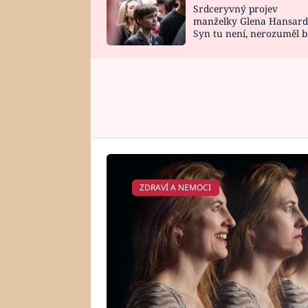
Srdceryvný projev
SNÁŘ
CELEBRITY
manželky Glena Hansard
Syn tu není, nerozuměl b
HOROSKOP NA
VAŘENÍ
tomu, vysvětlila
ROK 2023
ZDRAVÍ A NEMOCI