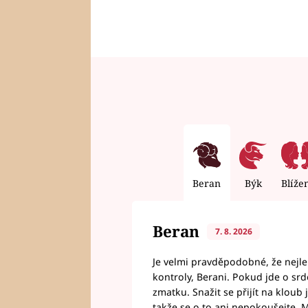
Beran
Býk
Blíže
Beran
7. 8. 2026
Je velmi pravděpodobné, že nejl
kontroly, Berani. Pokud jde o srde
zmatku. Snažit se přijít na klou
takže se o to ani nepokoušejte. M