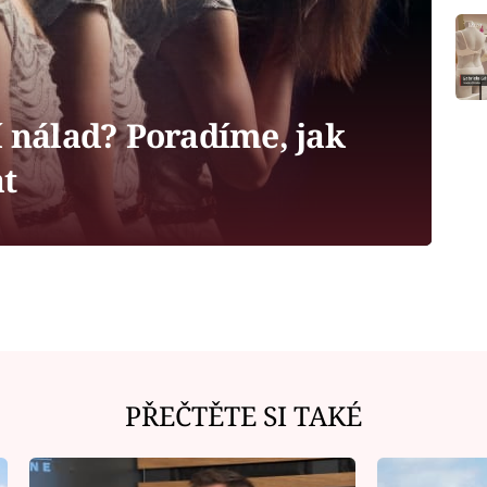
í nálad? Poradíme, jak
at
PŘEČTĚTE SI TAKÉ