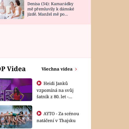
Denisa (34): Kamarádky
mě přemluvily k dámské
jízdě. Manžel mě po
návratu zaskočil
P Videa
Všechna videa
Heidi Janků
vzpomíná na svůj
šatník z 80. let -
Shopaholičky
AYTO - Za scénou
natáčení v Thajsku