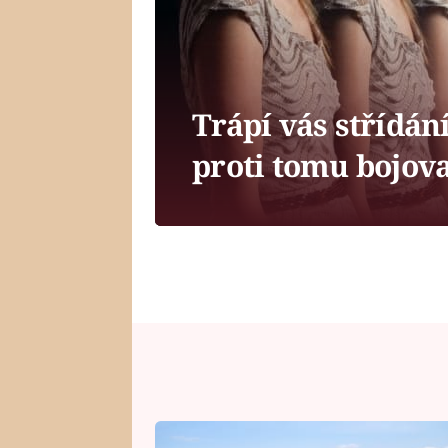
Trápí vás střídán
proti tomu bojov