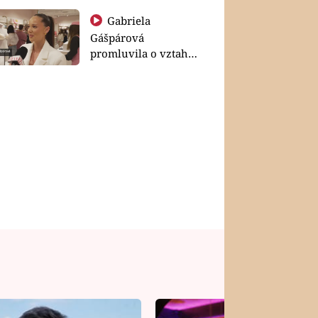
Gabriela
Gášpárová
promluvila o vztahu
a zakládání rodiny