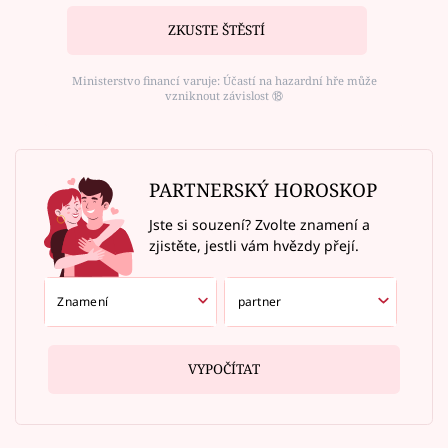
ZKUSTE ŠTĚSTÍ
Ministerstvo financí varuje: Účastí na hazardní hře může
vzniknout závislost ⑱
PARTNERSKÝ HOROSKOP
Jste si souzení? Zvolte znamení a
zjistěte, jestli vám hvězdy přejí.
VYPOČÍTAT