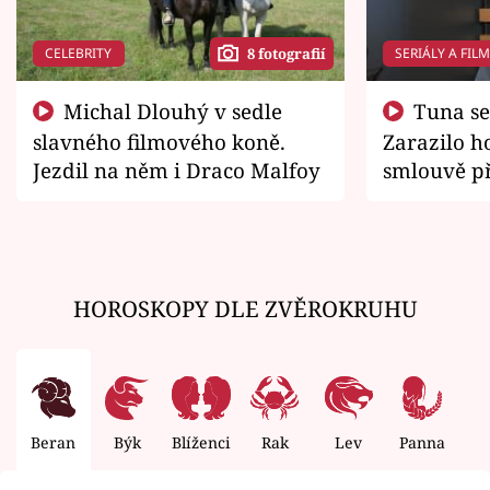
CELEBRITY
SERIÁLY A FIL
8 fotografií
Michal Dlouhý v sedle
Tuna se chtěl vrátit domů.
slavného filmového koně.
Zarazilo ho
Jezdil na něm i Draco Malfoy
smlouvě př
zemřít
HOROSKOPY DLE ZVĚROKRUHU
Beran
Býk
Blíženci
Rak
Lev
Panna
V