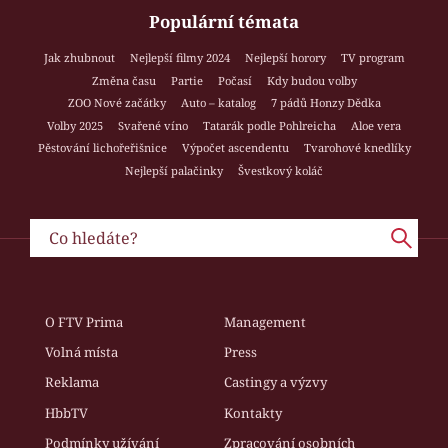
Populární témata
Jak zhubnout
Nejlepší filmy 2024
Nejlepší horory
TV program
Změna času
Partie
Počasí
Kdy budou volby
ZOO Nové začátky
Auto – katalog
7 pádů Honzy Dědka
Volby 2025
Svařené víno
Tatarák podle Pohlreicha
Aloe vera
Pěstování lichořeřišnice
Výpočet ascendentu
Tvarohové knedlíky
Nejlepší palačinky
Švestkový koláč
O FTV Prima
Management
Volná místa
Press
Reklama
Castingy a výzvy
HbbTV
Kontakty
Podmínky užívání
Zpracování osobních