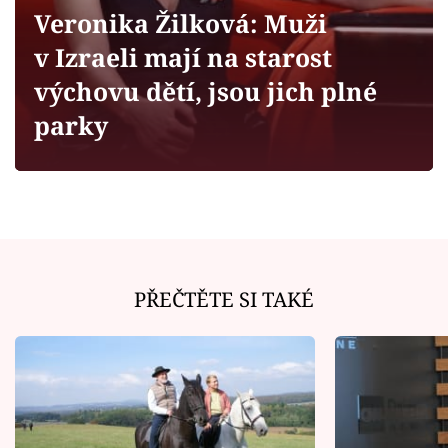
Horoskopy
Veronika Žilková: Muži
Sledujte prima+
v Izraeli mají na starost
výchovu dětí, jsou jich plné
Filmový festival Karlovy Vary
parky
Pořady
Mámy sobě
Přihlášení
PŘEČTĚTE SI TAKÉ
Sledujte nás