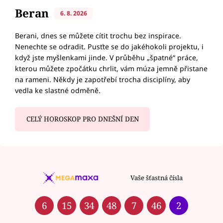
Beran
6. 8. 2026
Berani, dnes se můžete cítit trochu bez inspirace.
Nenechte se odradit. Pusťte se do jakéhokoli projektu, i
když jste myšlenkami jinde. V průběhu „špatné“ práce,
kterou můžete zpočátku chrlit, vám múza jemně přistane
na rameni. Někdy je zapotřebí trocha disciplíny, aby
vedla ke slastné odměně.
CELÝ HOROSKOP PRO DNEŠNÍ DEN
Vaše šťastná čísla
6
15
34
48
7
46
2