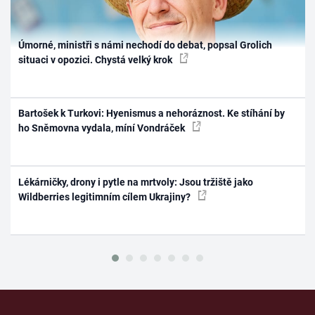
Úmorné, ministři s námi nechodí do debat, popsal Grolich
situaci v opozici. Chystá velký krok
Bartošek k Turkovi: Hyenismus a nehoráznost. Ke stíhání by
ho Sněmovna vydala, míní Vondráček
Lékárničky, drony i pytle na mrtvoly: Jsou tržiště jako
Wildberries legitimním cílem Ukrajiny?