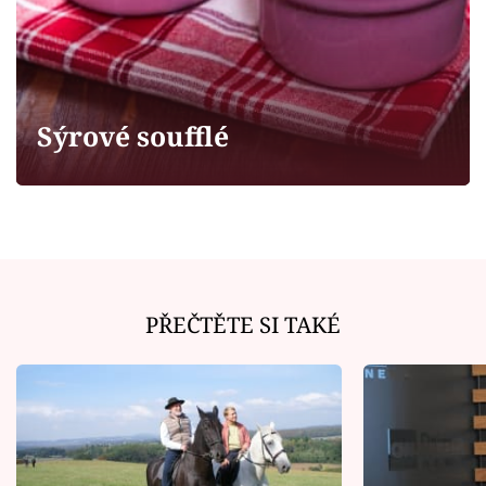
Horoskopy
Sledujte prima+
Filmový festival Karlovy Vary
Sýrové soufflé
Pořady
Mámy sobě
Přihlášení
PŘEČTĚTE SI TAKÉ
Sledujte nás