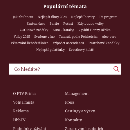
Populární témata
Jak zhubnout
Nejlepší filmy 2024
Nejlepší horory
TV program
Změna času
Partie
Počasí
Kdy budou volby
ZOO Nové začátky
Auto – katalog
7 pádů Honzy Dědka
Volby 2025
Svařené víno
Tatarák podle Pohlreicha
Aloe vera
Pěstování lichořeřišnice
Výpočet ascendentu
Tvarohové knedlíky
Nejlepší palačinky
Švestkový koláč
O FTV Prima
Management
Volná místa
Press
Reklama
Castingy a výzvy
HbbTV
Kontakty
Podmínky užívání
Zpracování osobních