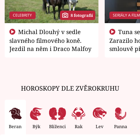
CELEBRITY
SERIÁLY A FIL
8 fotografií
Michal Dlouhý v sedle
Tuna se chtěl vrátit domů.
slavného filmového koně.
Zarazilo ho
Jezdil na něm i Draco Malfoy
smlouvě př
zemřít
HOROSKOPY DLE ZVĚROKRUHU
Beran
Býk
Blíženci
Rak
Lev
Panna
V