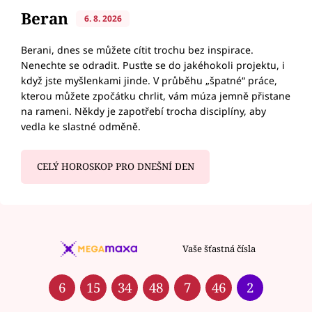
Beran
6. 8. 2026
Berani, dnes se můžete cítit trochu bez inspirace.
Nenechte se odradit. Pusťte se do jakéhokoli projektu, i
když jste myšlenkami jinde. V průběhu „špatné“ práce,
kterou můžete zpočátku chrlit, vám múza jemně přistane
na rameni. Někdy je zapotřebí trocha disciplíny, aby
vedla ke slastné odměně.
CELÝ HOROSKOP PRO DNEŠNÍ DEN
Vaše šťastná čísla
6
15
34
48
7
46
2