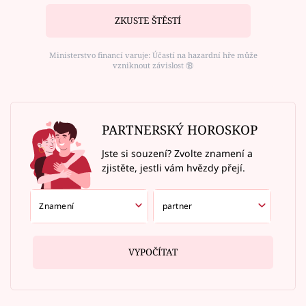
ZKUSTE ŠTĚSTÍ
Ministerstvo financí varuje: Účastí na hazardní hře může
vzniknout závislost ⑱
PARTNERSKÝ HOROSKOP
Jste si souzení? Zvolte znamení a
zjistěte, jestli vám hvězdy přejí.
VYPOČÍTAT