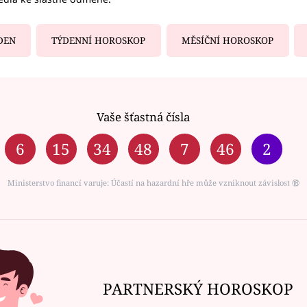
DEN
TÝDENNÍ HOROSKOP
MĚSÍČNÍ HOROSKOP
Vaše šťastná čísla
6
15
34
48
7
46
2
Ministerstvo financí varuje: Účastí na hazardní hře může vzniknout závislost ⑱
PARTNERSKÝ HOROSKOP