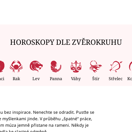
HOROSKOPY DLE ZVĚROKRUHU
nci
Rak
Lev
Panna
Váhy
Štír
Střelec
K
hu bez inspirace. Nenechte se odradit. Pusťte se
te myšlenkami jinde. V průběhu „špatné“ práce,
vám múza jemně přistane na rameni. Někdy je
vedla ke slastné odměně.