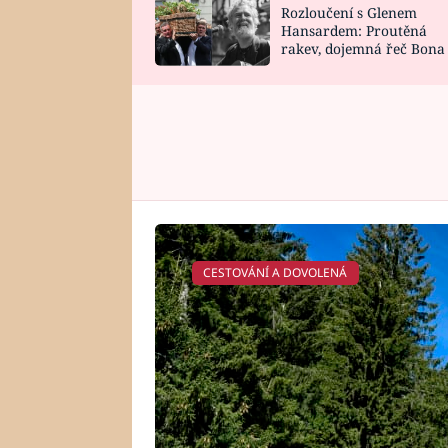
Rozloučení s Glenem
SNÁŘ
CELEBRITY
Hansardem: Proutěná
rakev, dojemná řeč Bona
HOROSKOP NA
VAŘENÍ
zpěv Irglové s Vedderem
ROK 2023
CESTOVÁNÍ A DOVOLENÁ