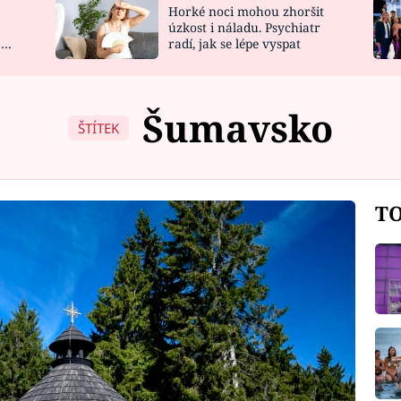
Horké noci mohou zhoršit
NOVINKY
ZAHRADA
úzkost i náladu. Psychiatr
 a
radí, jak se lépe vyspat
VIDEORECEPTY
DESIGN
Šumavsko
ŠTÍTEK
TO