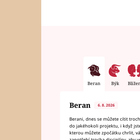
Beran
Býk
Blíže
Beran
6. 8. 2026
Berani, dnes se můžete cítit troc
do jakéhokoli projektu, i když js
kterou můžete zpočátku chrlit, 
zapotřebí trocha disciplíny, aby 