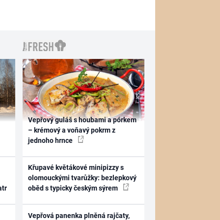
Vepřový guláš s houbami a pórkem
– krémový a voňavý pokrm z
jednoho hrnce
Křupavé květákové minipizzy s
olomouckými tvarůžky: bezlepkový
atr
oběd s typicky českým sýrem
Vepřová panenka plněná rajčaty,