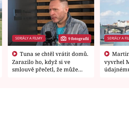
SERIÁLY A FILMY
SERIÁLY A FI
9 fotografií
Tuna se chtěl vrátit domů.
Martin Písařík jako
Zarazilo ho, když si ve
vyvrhel 
smlouvě přečetl, že může
údajnému
zemřít
je v nemil