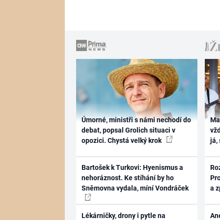
Úmorné, ministři s námi nechodí do
Ma
debat, popsal Grolich situaci v
vž
opozici. Chystá velký krok
já,
Bartošek k Turkovi: Hyenismus a
Ro
nehoráznost. Ke stíhání by ho
Pr
Sněmovna vydala, míní Vondráček
a 
Lékárničky, drony i pytle na
Ane