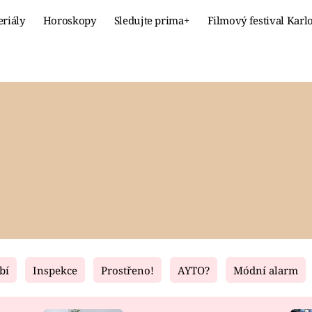
eriály
Horoskopy
Sledujte prima+
Filmový festival Karl
Celebrity
Recept
MÓDA A KRÁSA
HLAVNÍ JÍ
VZTAHY A SEX
SLADKÉ
PRIMA MAMINKA
ZDRAVÉ
bí
Inspekce
Prostřeno!
AYTO?
Módní alarm
Fresh
Living
RECEPTY
BYDLENÍ