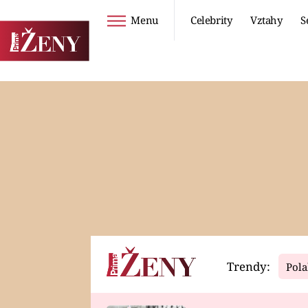
Menu
Celebrity
Vztahy
S
Seriály
Životní styl
ZOO
DIETY A HUBNUTÍ
PROSTŘENO!
CESTOVÁNÍ A
DOVOLENÁ
DUCH
ZDRAVÍ
Trendy:
Pola
Horoskopy
Video
ASTROČLÁNKY
SERIÁLY