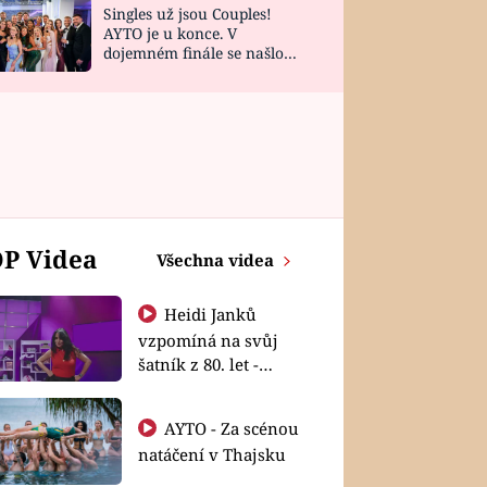
Singles už jsou Couples!
AYTO je u konce. V
dojemném finále se našlo
všech 10 Perfect Matchů
P Videa
Všechna videa
Heidi Janků
vzpomíná na svůj
šatník z 80. let -
Shopaholičky
AYTO - Za scénou
natáčení v Thajsku