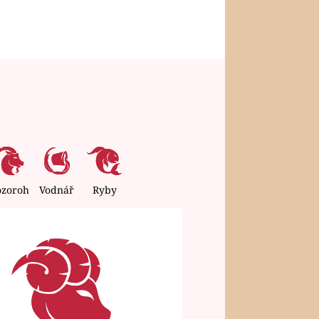
ozoroh
Vodnář
Ryby