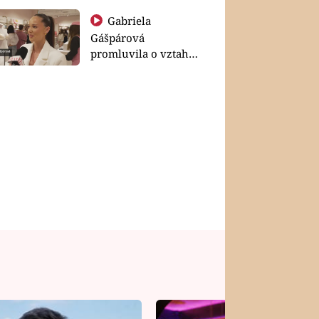
Gabriela
Gášpárová
promluvila o vztahu
a zakládání rodiny