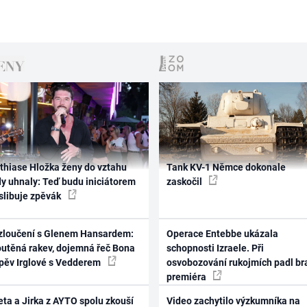
thiase Hložka ženy do vztahu
Tank KV-1 Němce dokonale
dy uhnaly: Teď budu iniciátorem
zaskočil
 slibuje zpěvák
zloučení s Glenem Hansardem:
Operace Entebbe ukázala
outěná rakev, dojemná řeč Bona
schopnosti Izraele. Při
zpěv Irglové s Vedderem
osvobozování rukojmích padl br
premiéra
ta a Jirka z AYTO spolu zkouší
Video zachytilo výzkumníka na