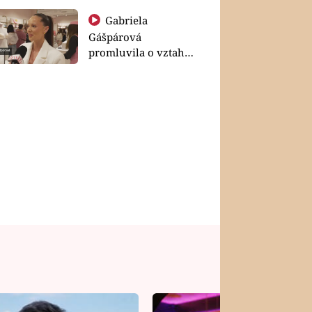
Gabriela
Gášpárová
promluvila o vztahu
a zakládání rodiny