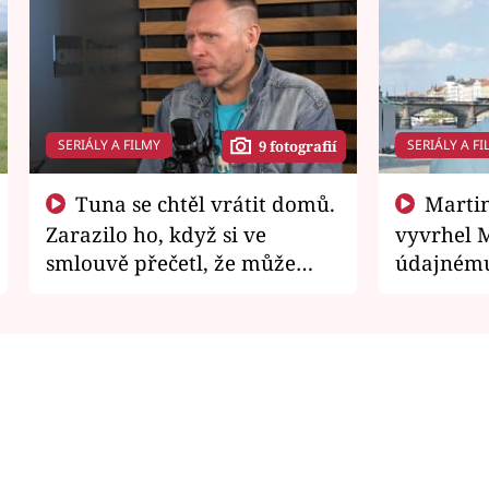
SERIÁLY A FILMY
SERIÁLY A FI
9 fotografií
Tuna se chtěl vrátit domů.
Martin Písařík jako
Zarazilo ho, když si ve
vyvrhel 
smlouvě přečetl, že může
údajnému
zemřít
je v nemil