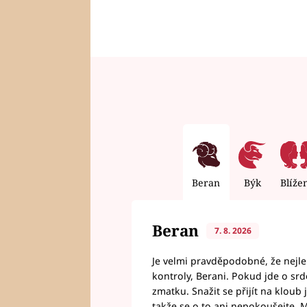
Beran
Býk
Blíže
Beran
7. 8. 2026
Je velmi pravděpodobné, že nejl
kontroly, Berani. Pokud jde o srde
zmatku. Snažit se přijít na klou
takže se o to ani nepokoušejte. M