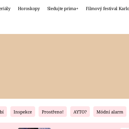
eriály
Horoskopy
Sledujte prima+
Filmový festival Karl
Celebrity
Recept
MÓDA A KRÁSA
HLAVNÍ JÍ
VZTAHY A SEX
SLADKÉ
PRIMA MAMINKA
ZDRAVÉ
bí
Inspekce
Prostřeno!
AYTO?
Módní alarm
Fresh
Living
RECEPTY
BYDLENÍ