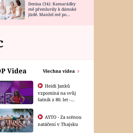
Denisa (34): Kamarádky
mě přemluvily k dámské
jízdě. Manžel mě po
návratu zaskočil
c
P Videa
Všechna videa
Heidi Janků
vzpomíná na svůj
šatník z 80. let -
Shopaholičky
AYTO - Za scénou
natáčení v Thajsku