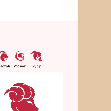
ozoroh
Vodnář
Ryby