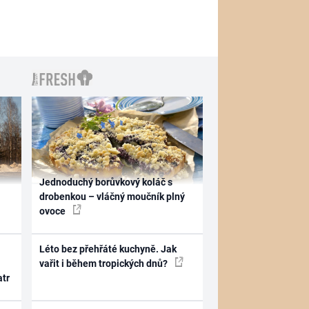
Jednoduchý borůvkový koláč s
drobenkou – vláčný moučník plný
ovoce
Léto bez přehřáté kuchyně. Jak
vařit i během tropických dnů?
atr