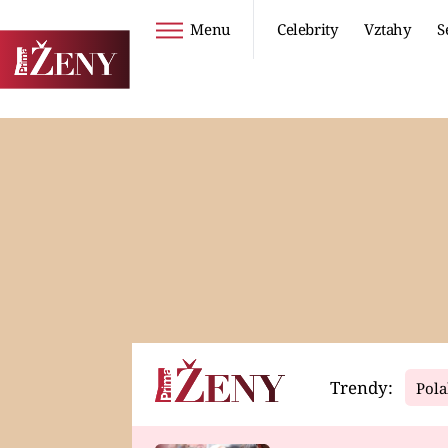
Menu
Celebrity
Vztahy
S
Seriály
Životní styl
ZOO
DIETY A HUBNUTÍ
PROSTŘENO!
CESTOVÁNÍ A
DOVOLENÁ
DUCH
ZDRAVÍ
Trendy:
Pola
Horoskopy
Video
ASTROČLÁNKY
SERIÁLY