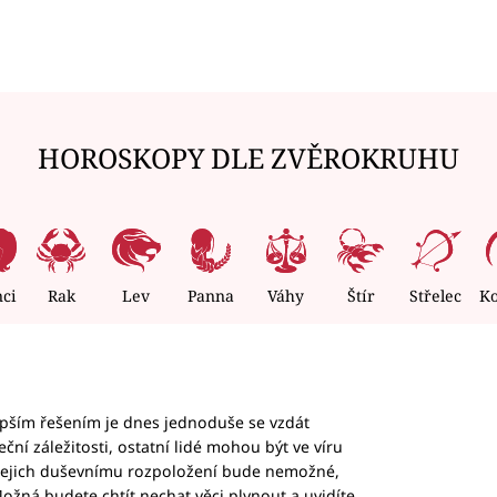
HOROSKOPY DLE ZVĚROKRUHU
nci
Rak
Lev
Panna
Váhy
Štír
Střelec
K
epším řešením je dnes jednoduše se vzdát
ční záležitosti, ostatní lidé mohou být ve víru
b jejich duševnímu rozpoložení bude nemožné,
ožná budete chtít nechat věci plynout a uvidíte,