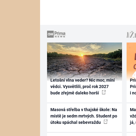
Letošní vlna veder? Nic moc, míní
Pri
vědci. Vysvětlili, proč rok 2027
Pri
bude zřejmě daleko horší
i n
Masová střelba v thajské škole: Na
Ma
místě je sedm mrtvých. Student po
vž
útoku spáchal sebevraždu
já,