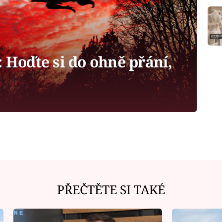
: Hoďte si do ohně přání,
PŘEČTĚTE SI TAKÉ