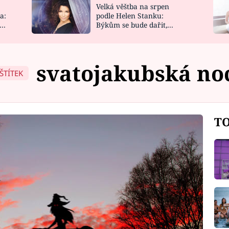
Velká věštba na srpen
NOVINKY
ZAHRADA
a:
podle Helen Stanku:
y
Býkům se bude dařit,
VIDEORECEPTY
DESIGN
Vodnáře čeká jízda
svatojakubská no
ŠTÍTEK
TO