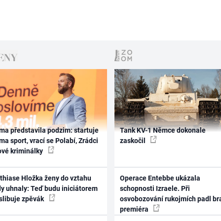
ma představila podzim: startuje
Tank KV-1 Němce dokonale
ma sport, vrací se Polabí, Zrádci
zaskočil
ové kriminálky
thiase Hložka ženy do vztahu
Operace Entebbe ukázala
dy uhnaly: Teď budu iniciátorem
schopnosti Izraele. Při
 slibuje zpěvák
osvobozování rukojmích padl br
premiéra