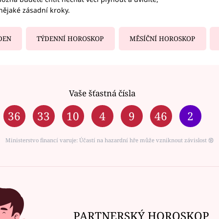
nějaké zásadní kroky.
DEN
TÝDENNÍ HOROSKOP
MĚSÍČNÍ HOROSKOP
Vaše šťastná čísla
36
33
10
4
9
46
2
Ministerstvo financí varuje: Účastí na hazardní hře může vzniknout závislost ⑱
PARTNERSKÝ HOROSKOP