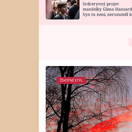
Srdceryvný projev
SNÁŘ
CELEBRITY
manželky Glena Hansard
Syn tu není, nerozuměl b
HOROSKOP NA
VAŘENÍ
tomu, vysvětlila
ROK 2023
ŽIVOTNÍ STYL