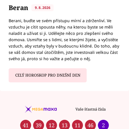
Beran
9. 8. 2026
Berani, buďte ve svém přístupu mírní a zdrženliví. Ve
vzduchu je cítit spousta něhy, na kterou byste se měli
naladit a užívat si ji. Udělejte něco pro zlepšení svého
domova. Usmiřte se s lidmi, se kterými žijete, a vyčistěte
vzduch, aby vztahy byly v budoucnu klidné. Do toho, aby
se váš domov stal útočištěm, jste investovali velkou část
svého já, proto si ho važte a pečujte o něj.
CELÝ HOROSKOP PRO DNEŠNÍ DEN
Vaše šťastná čísla
41
39
12
13
11
46
2