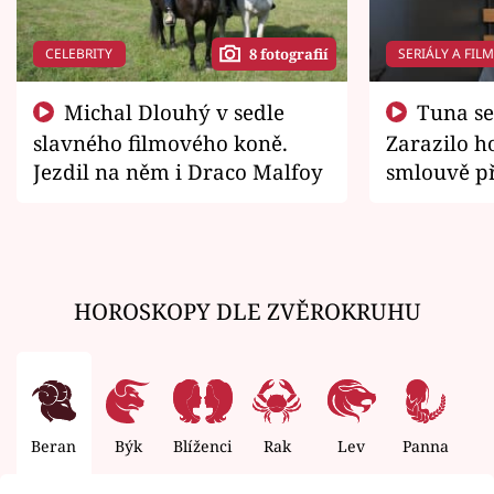
CELEBRITY
SERIÁLY A FIL
8 fotografií
Michal Dlouhý v sedle
Tuna se chtěl vrátit domů.
slavného filmového koně.
Zarazilo ho
Jezdil na něm i Draco Malfoy
smlouvě př
zemřít
HOROSKOPY DLE ZVĚROKRUHU
Beran
Býk
Blíženci
Rak
Lev
Panna
V