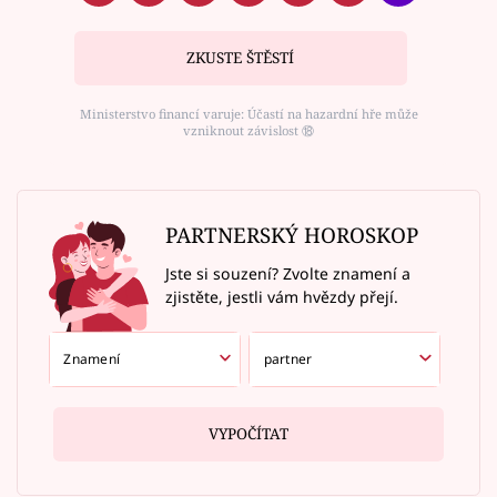
ZKUSTE ŠTĚSTÍ
Ministerstvo financí varuje: Účastí na hazardní hře může
vzniknout závislost ⑱
PARTNERSKÝ HOROSKOP
Jste si souzení? Zvolte znamení a
zjistěte, jestli vám hvězdy přejí.
VYPOČÍTAT