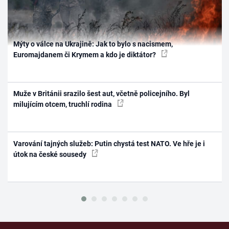
Mýty o válce na Ukrajině: Jak to bylo s nacismem,
Euromajdanem či Krymem a kdo je diktátor?
Muže v Británii srazilo šest aut, včetně policejního. Byl
milujícím otcem, truchlí rodina
Varování tajných služeb: Putin chystá test NATO. Ve hře je i
útok na české sousedy