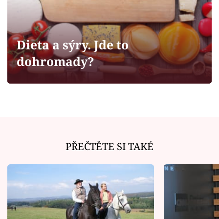
Horoskopy
Sledujte prima+
Dieta a sýry. Jde to
Filmový festival Karlovy Vary
dohromady?
Pořady
Mámy sobě
Přihlášení
PŘEČTĚTE SI TAKÉ
Sledujte nás