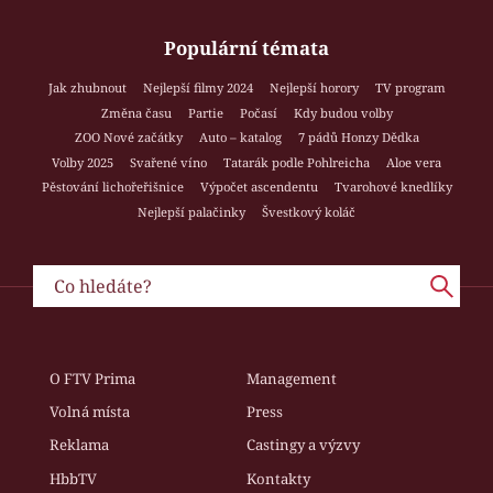
Populární témata
Jak zhubnout
Nejlepší filmy 2024
Nejlepší horory
TV program
Změna času
Partie
Počasí
Kdy budou volby
ZOO Nové začátky
Auto – katalog
7 pádů Honzy Dědka
Volby 2025
Svařené víno
Tatarák podle Pohlreicha
Aloe vera
Pěstování lichořeřišnice
Výpočet ascendentu
Tvarohové knedlíky
Nejlepší palačinky
Švestkový koláč
O FTV Prima
Management
Volná místa
Press
Reklama
Castingy a výzvy
HbbTV
Kontakty