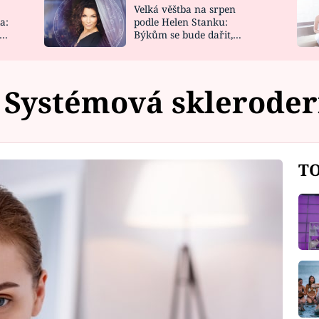
Velká věštba na srpen
NOVINKY
ZAHRADA
a:
podle Helen Stanku:
y
Býkům se bude dařit,
VIDEORECEPTY
DESIGN
Vodnáře čeká jízda
Systémová sklerode
TO