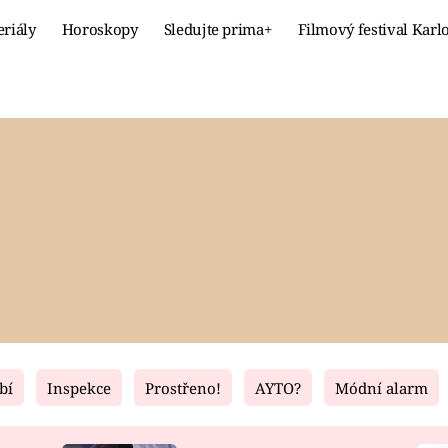
eriály
Horoskopy
Sledujte prima+
Filmový festival Karl
Celebrity
Recept
MÓDA A KRÁSA
HLAVNÍ JÍ
VZTAHY A SEX
SLADKÉ
PRIMA MAMINKA
ZDRAVÉ
bí
Inspekce
Prostřeno!
AYTO?
Módní alarm
Fresh
Living
RECEPTY
BYDLENÍ