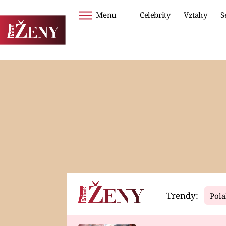
Menu
Celebrity
Vztahy
S
Seriály
Životní styl
ZOO
DIETY A HUBNUTÍ
PROSTŘENO!
CESTOVÁNÍ A
DOVOLENÁ
DUCH
ZDRAVÍ
Trendy:
Pola
Horoskopy
Video
ASTROČLÁNKY
SERIÁLY