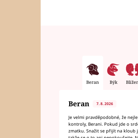
Beran
Býk
Blíže
Beran
7. 8. 2026
Je velmi pravděpodobné, že nejl
kontroly, Berani. Pokud jde o srde
zmatku. Snažit se přijít na klou
takže se o to ani nepokoušejte. M