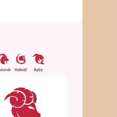
ozoroh
Vodnář
Ryby