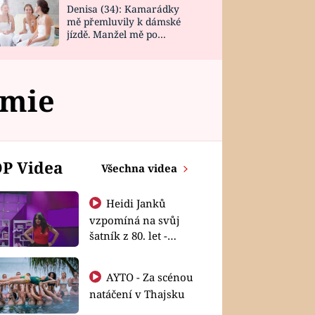
Denisa (34): Kamarádky
mě přemluvily k dámské
jízdě. Manžel mě po
návratu zaskočil
rmie
P Videa
Všechna videa
Heidi Janků
vzpomíná na svůj
šatník z 80. let -
Shopaholičky
AYTO - Za scénou
natáčení v Thajsku