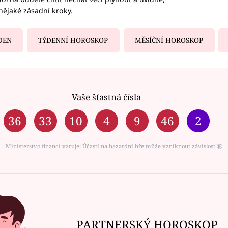
nějaké zásadní kroky.
DEN
TÝDENNÍ HOROSKOP
MĚSÍČNÍ HOROSKOP
Vaše šťastná čísla
36
33
10
4
9
46
2
Ministerstvo financí varuje: Účastí na hazardní hře může vzniknout závislost ⑱
PARTNERSKÝ HOROSKOP