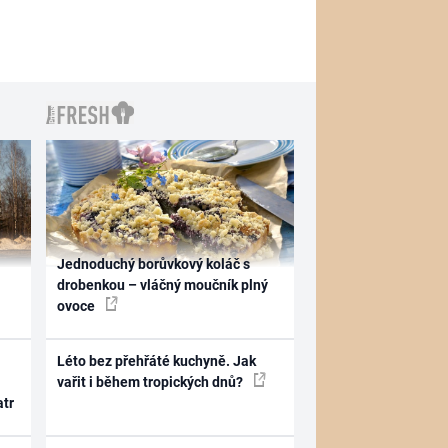
Jednoduchý borůvkový koláč s
drobenkou – vláčný moučník plný
ovoce
Léto bez přehřáté kuchyně. Jak
vařit i během tropických dnů?
atr