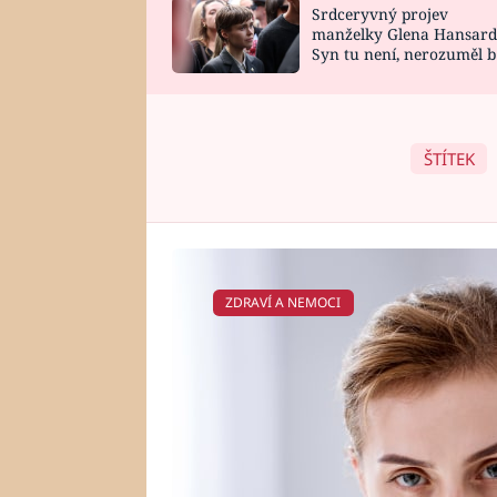
Srdceryvný projev
SNÁŘ
CELEBRITY
manželky Glena Hansard
Syn tu není, nerozuměl b
HOROSKOP NA
VAŘENÍ
tomu, vysvětlila
ROK 2023
ŠTÍTEK
ZDRAVÍ A NEMOCI