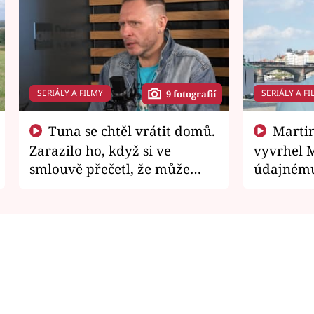
SERIÁLY A FILMY
SERIÁLY A FI
9 fotografií
Tuna se chtěl vrátit domů.
Martin Písařík jako
Zarazilo ho, když si ve
vyvrhel 
smlouvě přečetl, že může
údajnému
zemřít
je v nemil