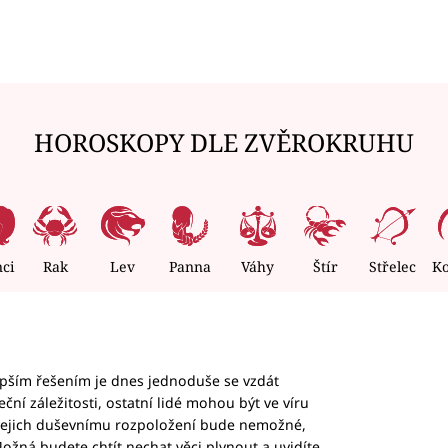
HOROSKOPY DLE ZVĚROKRUHU
nci
Rak
Lev
Panna
Váhy
Štír
Střelec
K
epším řešením je dnes jednoduše se vzdát
ční záležitosti, ostatní lidé mohou být ve víru
b jejich duševnímu rozpoložení bude nemožné,
ožná budete chtít nechat věci plynout a uvidíte,