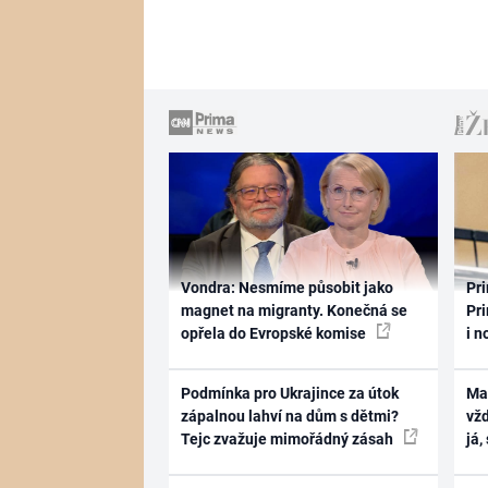
Vondra: Nesmíme působit jako
Pri
magnet na migranty. Konečná se
Pri
opřela do Evropské komise
i n
Podmínka pro Ukrajince za útok
Ma
zápalnou lahví na dům s dětmi?
vž
Tejc zvažuje mimořádný zásah
já,