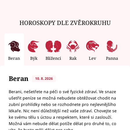
HOROSKOPY DLE ZVĚROKRUHU
Beran
Býk
Blíženci
Rak
Lev
Panna
V
Beran
10. 8. 2026
Berani, nešetřete na péči o své fyzické zdraví. Ve snaze
ušetřit peníze se možná nebudete obtěžovat chodit na
zubní prohlídky nebo se rozhodnete pro nejlevnějšího
lékaře. Nic není důležitější než vaše zdraví. Chovejte se
ke svému tělu s úctou a respektem, které si zaslouží.
Možná vám nebude dělat potíže dělat pro druhé to, co
víte, že byste měli dělat pro sebe.