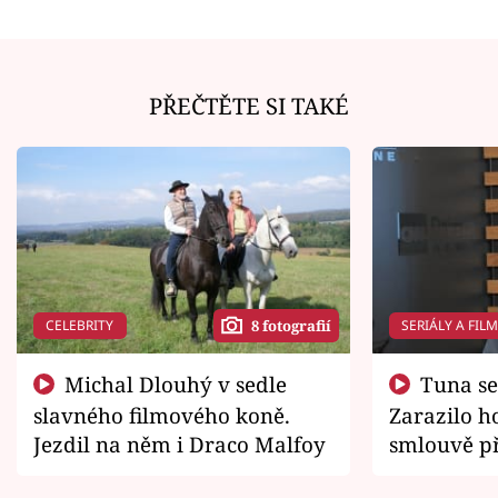
PŘEČTĚTE SI TAKÉ
CELEBRITY
SERIÁLY A FIL
8 fotografií
Michal Dlouhý v sedle
Tuna se chtěl vrátit domů.
slavného filmového koně.
Zarazilo ho
Jezdil na něm i Draco Malfoy
smlouvě př
zemřít