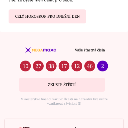
CELÝ HOROSKOP PRO DNEŠNÍ DEN
Vaše šťastná čísla
10
27
38
17
12
46
2
ZKUSTE ŠTĚSTÍ
Ministerstvo financí varuje: Účastí na hazardní hře může
vzniknout závislost ⑱