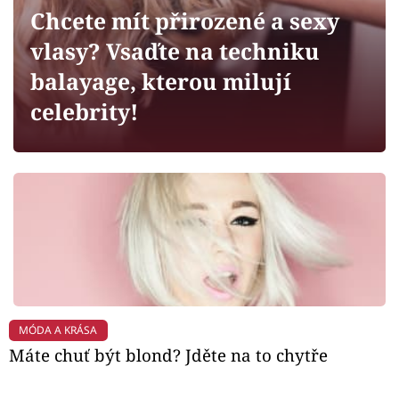
Horoskopy
Chcete mít přirozené a sexy
Sledujte prima+
vlasy? Vsaďte na techniku
balayage, kterou milují
Filmový festival Karlovy Vary
celebrity!
Pořady
Mámy sobě
Přihlášení
Sledujte nás
MÓDA A KRÁSA
Máte chuť být blond? Jděte na to chytře