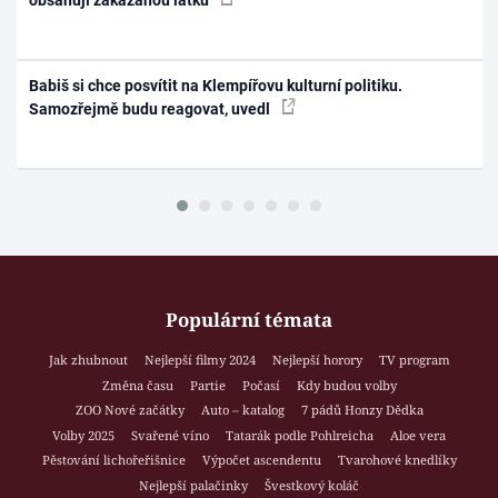
obsahují zakázanou látku
Babiš si chce posvítit na Klempířovu kulturní politiku.
Samozřejmě budu reagovat, uvedl
Populární témata
Jak zhubnout
Nejlepší filmy 2024
Nejlepší horory
TV program
Změna času
Partie
Počasí
Kdy budou volby
ZOO Nové začátky
Auto – katalog
7 pádů Honzy Dědka
Volby 2025
Svařené víno
Tatarák podle Pohlreicha
Aloe vera
Pěstování lichořeřišnice
Výpočet ascendentu
Tvarohové knedlíky
Nejlepší palačinky
Švestkový koláč