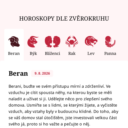
HOROSKOPY DLE ZVĚROKRUHU
Beran
Býk
Blíženci
Rak
Lev
Panna
V
Beran
9. 8. 2026
Berani, buďte ve svém přístupu mírní a zdrženliví. Ve
vzduchu je cítit spousta něhy, na kterou byste se měli
naladit a užívat si ji. Udělejte něco pro zlepšení svého
domova. Usmiřte se s lidmi, se kterými žijete, a vyčistěte
vzduch, aby vztahy byly v budoucnu klidné. Do toho, aby
se váš domov stal útočištěm, jste investovali velkou část
svého já, proto si ho važte a pečujte o něj.