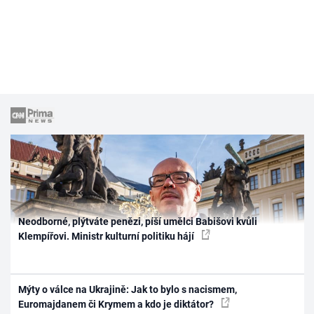
Neodborné, plýtváte penězi, píší umělci Babišovi kvůli
Klempířovi. Ministr kulturní politiku hájí
Mýty o válce na Ukrajině: Jak to bylo s nacismem,
Euromajdanem či Krymem a kdo je diktátor?