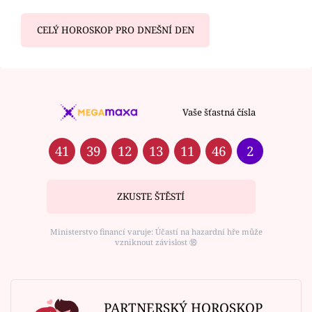
CELÝ HOROSKOP PRO DNEŠNÍ DEN
Vaše šťastná čísla
41
39
12
13
11
46
2
ZKUSTE ŠTĚSTÍ
Ministerstvo financí varuje: Účastí na hazardní hře může
vzniknout závislost ⑱
PARTNERSKÝ HOROSKOP