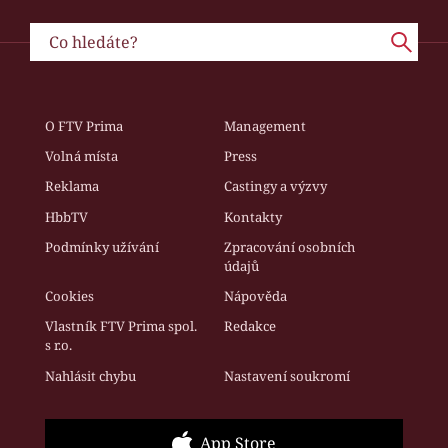
O FTV Prima
Management
Volná místa
Press
Reklama
Castingy a výzvy
HbbTV
Kontakty
Podmínky užívání
Zpracování osobních
údajů
Cookies
Nápověda
Vlastník FTV Prima spol.
Redakce
s r.o.
Nahlásit chybu
Nastavení soukromí
App Store