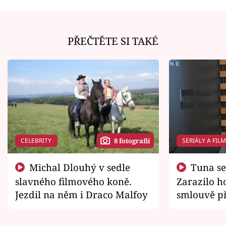
PŘEČTĚTE SI TAKÉ
CELEBRITY
SERIÁLY A FIL
8 fotografií
Michal Dlouhý v sedle
Tuna se chtěl vrátit domů.
slavného filmového koně.
Zarazilo ho
Jezdil na něm i Draco Malfoy
smlouvě př
zemřít