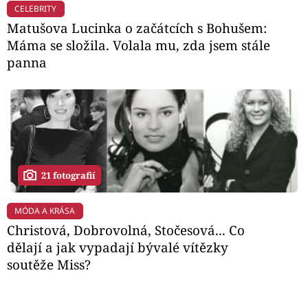
CELEBRITY
Matušova Lucinka o začátcích s Bohušem:
Máma se složila. Volala mu, zda jsem stále
panna
21 fotografií
MÓDA A KRÁSA
Christová, Dobrovolná, Stočesová... Co
dělají a jak vypadají bývalé vítězky
soutěže Miss?