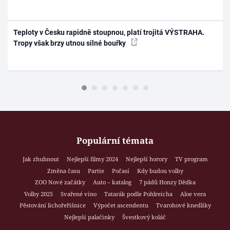
Teploty v Česku rapidně stoupnou, platí trojitá VÝSTRAHA.
Tropy však brzy utnou silné bouřky
Populární témata
Jak zhubnout
Nejlepší filmy 2024
Nejlepší horory
TV program
Změna času
Partie
Počasí
Kdy budou volby
ZOO Nové začátky
Auto – katalog
7 pádů Honzy Dědka
Volby 2025
Svařené víno
Tatarák podle Pohlreicha
Aloe vera
Pěstování lichořeřišnice
Výpočet ascendentu
Tvarohové knedlíky
Nejlepší palačinky
Švestkový koláč