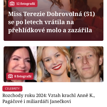
Horoskopy
12 fotografií
Sledujte prima+
Miss Terezie Dobrovolná (51)
se po letech vrátila na
Filmový festival Karlovy Vary
přehlídkové molo a zazářila
Pořady
Mámy sobě
Přihlášení
8 fotografií
Sledujte nás
CELEBRITY
Rozchody roku 2024: Vztah krachl Anně K.,
Pagáčové i miliardáři Janečkovi