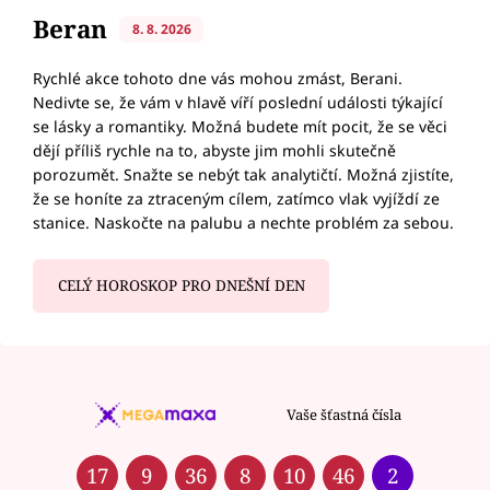
Beran
8. 8. 2026
Rychlé akce tohoto dne vás mohou zmást, Berani.
Nedivte se, že vám v hlavě víří poslední události týkající
se lásky a romantiky. Možná budete mít pocit, že se věci
dějí příliš rychle na to, abyste jim mohli skutečně
porozumět. Snažte se nebýt tak analytičtí. Možná zjistíte,
že se honíte za ztraceným cílem, zatímco vlak vyjíždí ze
stanice. Naskočte na palubu a nechte problém za sebou.
CELÝ HOROSKOP PRO DNEŠNÍ DEN
Vaše šťastná čísla
17
9
36
8
10
46
2