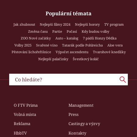
Populární témata
Jak zhubnout
Nejlepší filmy 2024
Nejlepší horory
TV program
Změna času
Partie
Počasí
Kdy budou volby
ZOO Nové začátky
Auto – katalog
7 pádů Honzy Dědka
Volby 2025
Svařené víno
Tatarák podle Pohlreicha
Aloe vera
Pěstování lichořeřišnice
Výpočet ascendentu
Tvarohové knedlíky
Nejlepší palačinky
Švestkový koláč
O FTV Prima
Management
Volná místa
Press
Reklama
Castingy a výzvy
HbbTV
Kontakty