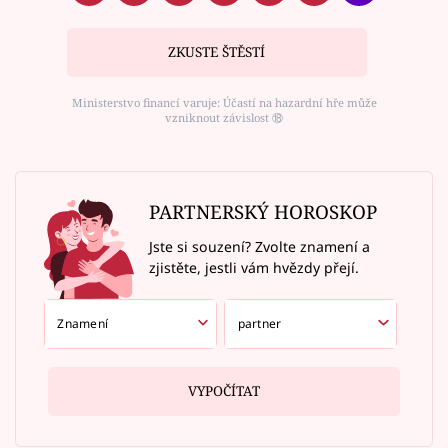
ZKUSTE ŠTĚSTÍ
Ministerstvo financí varuje: Účastí na hazardní hře může
vzniknout závislost ⑱
PARTNERSKÝ HOROSKOP
Jste si souzení? Zvolte znamení a
zjistěte, jestli vám hvězdy přejí.
VYPOČÍTAT