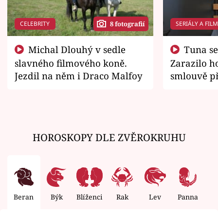
CELEBRITY
SERIÁLY A FIL
8 fotografií
Michal Dlouhý v sedle
Tuna se chtěl vrátit domů.
slavného filmového koně.
Zarazilo ho
Jezdil na něm i Draco Malfoy
smlouvě př
zemřít
HOROSKOPY DLE ZVĚROKRUHU
Beran
Býk
Blíženci
Rak
Lev
Panna
V