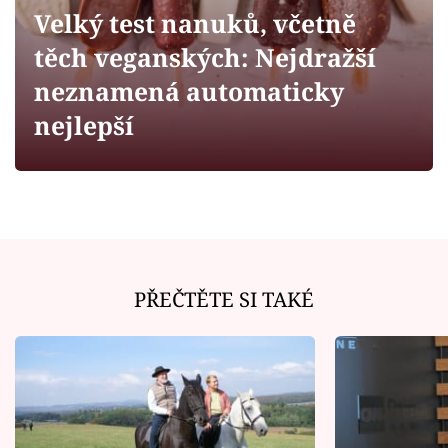
Horoskopy
Velký test nanuků, včetně
Sledujte prima+
těch veganských: Nejdražší
neznamená automaticky
Filmový festival Karlovy Vary
nejlepší
Pořady
Mámy sobě
Přihlášení
PŘEČTĚTE SI TAKÉ
Sledujte nás