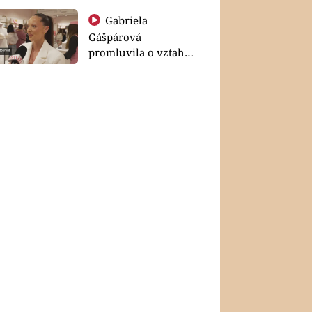
Gabriela
Gášpárová
promluvila o vztahu
a zakládání rodiny