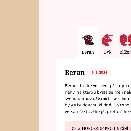
Beran
Býk
Blíže
Beran
9. 8. 2026
Berani, buďte ve svém přístupu mí
něhy, na kterou byste se měli nala
svého domova. Usmiřte se s lidmi,
byly v budoucnu klidné. Do toho, 
velkou část svého já, proto si ho 
CELÝ HOROSKOP PRO DNEŠNÍ 