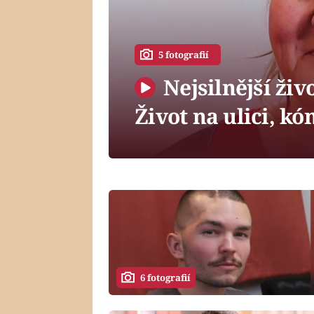
5 fotografií
Nejsilnější živ
Život na ulici, k
6 fotografií