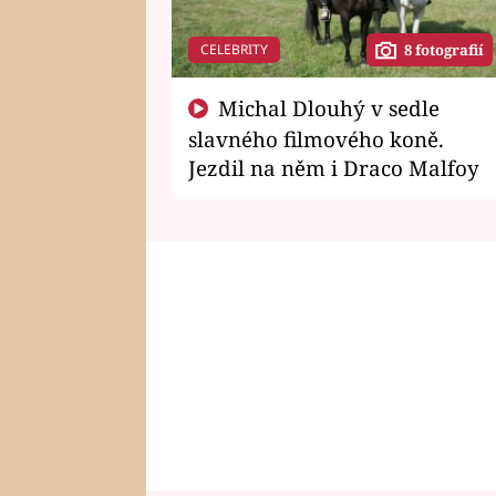
CELEBRITY
8 fotografií
Michal Dlouhý v sedle
slavného filmového koně.
Jezdil na něm i Draco Malfoy