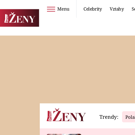
Menu
Celebrity
Vztahy
S
Seriály
Životní styl
ZOO
DIETY A HUBNUTÍ
PROSTŘENO!
CESTOVÁNÍ A
DOVOLENÁ
DUCH
ZDRAVÍ
Trendy:
Pola
Horoskopy
Video
ASTROČLÁNKY
SERIÁLY