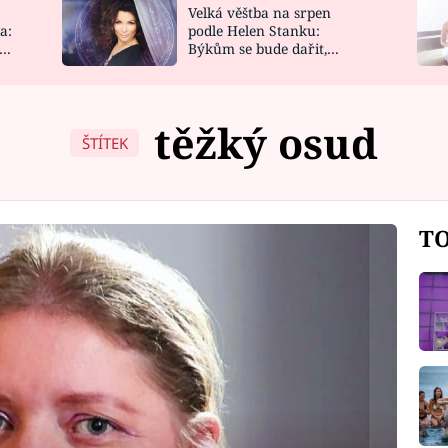
Velká věštba na srpen
NOVINKY
ZAHRADA
a:
podle Helen Stanku:
y
Býkům se bude dařit,
VIDEORECEPTY
DESIGN
Vodnáře čeká jízda
těžký osud
ŠTÍTEK
TO