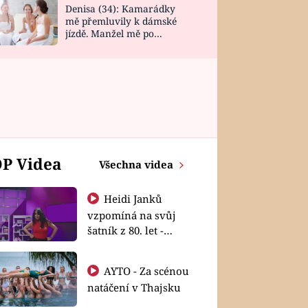
Denisa (34): Kamarádky
mě přemluvily k dámské
jízdě. Manžel mě po
návratu zaskočil
P Videa
Všechna videa
Heidi Janků
vzpomíná na svůj
šatník z 80. let -
Shopaholičky
AYTO - Za scénou
natáčení v Thajsku