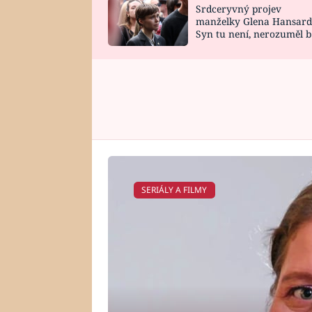
Srdceryvný projev
SNÁŘ
CELEBRITY
manželky Glena Hansard
Syn tu není, nerozuměl b
HOROSKOP NA
VAŘENÍ
tomu, vysvětlila
ROK 2023
SERIÁLY A FILMY