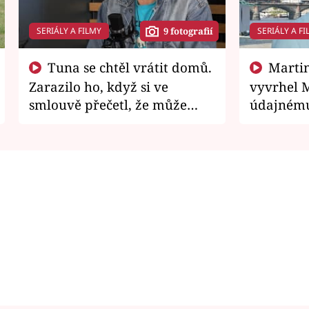
SERIÁLY A FILMY
SERIÁLY A FI
9 fotografií
Tuna se chtěl vrátit domů.
Martin Písařík jako
Zarazilo ho, když si ve
vyvrhel 
smlouvě přečetl, že může
údajnému
zemřít
je v nemil