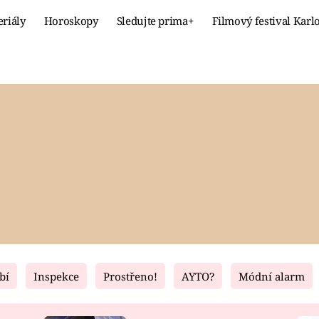
eriály
Horoskopy
Sledujte prima+
Filmový festival Karl
Celebrity
Recept
MÓDA A KRÁSA
HLAVNÍ JÍ
VZTAHY A SEX
SLADKÉ
PRIMA MAMINKA
ZDRAVÉ
bí
Inspekce
Prostřeno!
AYTO?
Módní alarm
Fresh
Living
RECEPTY
BYDLENÍ