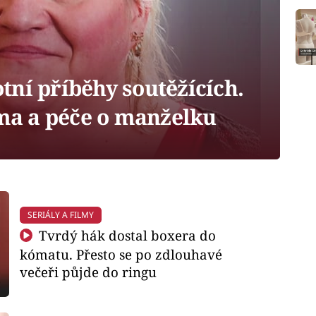
otní příběhy soutěžících.
óma a péče o manželku
SERIÁLY A FILMY
Tvrdý hák dostal boxera do
kómatu. Přesto se po zdlouhavé
večeři půjde do ringu