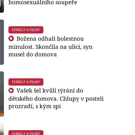
homosexuálního soupeře
SERIÁLY A FILMY
Božena odhalí bolestnou
minulost. Skončila na ulici, syn
musel do domova
SERIÁLY A FILMY
Vašek šel kvůli týrání do
dětského domova. Chlupy v posteli
prozradí, s kým spí
SERIÁLY A FILMY