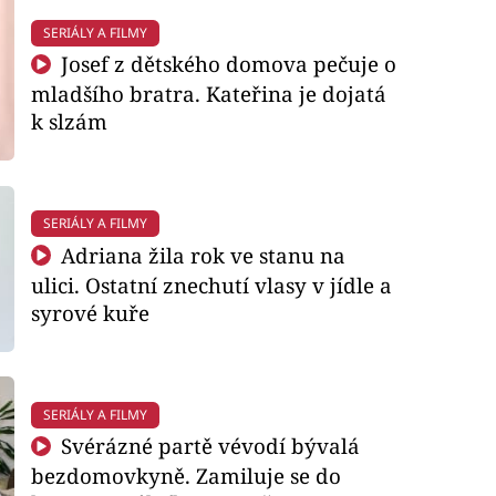
SERIÁLY A FILMY
Josef z dětského domova pečuje o
mladšího bratra. Kateřina je dojatá
k slzám
SERIÁLY A FILMY
Adriana žila rok ve stanu na
ulici. Ostatní znechutí vlasy v jídle a
syrové kuře
SERIÁLY A FILMY
Svérázné partě vévodí bývalá
bezdomovkyně. Zamiluje se do