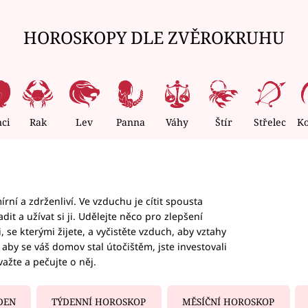
HOROSKOPY DLE ZVĚROKRUHU
nci
Rak
Lev
Panna
Váhy
Štír
Střelec
K
rní a zdrženliví. Ve vzduchu je cítit spousta
dit a užívat si ji. Udělejte něco pro zlepšení
 se kterými žijete, a vyčistěte vzduch, aby vztahy
aby se váš domov stal útočištěm, jste investovali
važte a pečujte o něj.
DEN
TÝDENNÍ HOROSKOP
MĚSÍČNÍ HOROSKOP