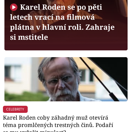
Horoskopy
Karel Roden se po pěti
Sledujte prima+
letech vrací na filmová
plátna v hlavní roli. Zahraje
Filmový festival Karlovy Vary
si mstitele
Pořady
Mámy sobě
Přihlášení
Sledujte nás
CELEBRITY
Karel Roden coby záhadný muž otevírá
téma promlčených trestných činů. Podaří