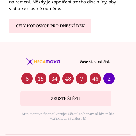
na rameni. Někdy je zapotřebí trocha disciplíny, aby
vedla ke slastné odměně.
CELÝ HOROSKOP PRO DNEŠNÍ DEN
Vaše šťastná čísla
6
15
34
48
7
46
2
ZKUSTE ŠTĚSTÍ
Ministerstvo financí varuje: Účastí na hazardní hře může
vzniknout závislost ⑱