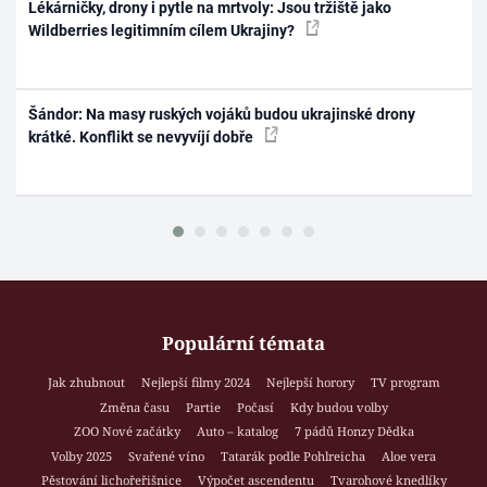
Lékárničky, drony i pytle na mrtvoly: Jsou tržiště jako
Wildberries legitimním cílem Ukrajiny?
Šándor: Na masy ruských vojáků budou ukrajinské drony
krátké. Konflikt se nevyvíjí dobře
Populární témata
Jak zhubnout
Nejlepší filmy 2024
Nejlepší horory
TV program
Změna času
Partie
Počasí
Kdy budou volby
ZOO Nové začátky
Auto – katalog
7 pádů Honzy Dědka
Volby 2025
Svařené víno
Tatarák podle Pohlreicha
Aloe vera
Pěstování lichořeřišnice
Výpočet ascendentu
Tvarohové knedlíky