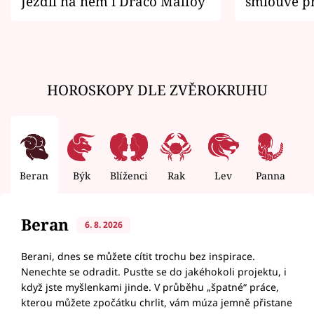
Jezdil na něm i Draco Malfoy
smlouvě př
zemřít
HOROSKOPY DLE ZVĚROKRUHU
Beran
Býk
Blíženci
Rak
Lev
Panna
V
Beran
6. 8. 2026
Berani, dnes se můžete cítit trochu bez inspirace.
Nenechte se odradit. Pusťte se do jakéhokoli projektu, i
když jste myšlenkami jinde. V průběhu „špatné“ práce,
kterou můžete zpočátku chrlit, vám múza jemně přistane