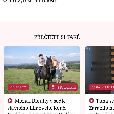
se mu vyřešit minulost?
PŘEČTĚTE SI TAKÉ
CELEBRITY
SERIÁLY A FIL
8 fotografií
Michal Dlouhý v sedle
Tuna se chtěl vrátit domů.
slavného filmového koně.
Zarazilo ho