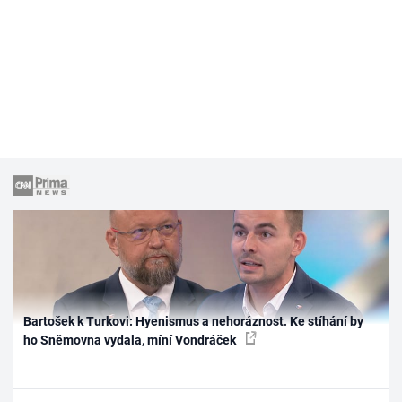
Bartošek k Turkovi: Hyenismus a nehoráznost. Ke stíhání by
ho Sněmovna vydala, míní Vondráček