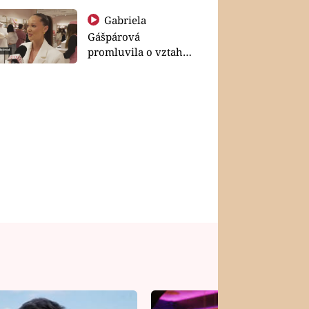
Gabriela
Gášpárová
promluvila o vztahu
a zakládání rodiny