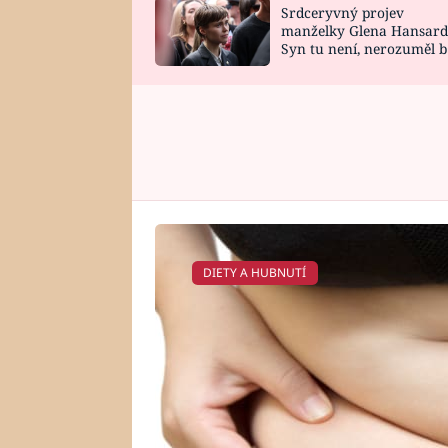
Srdceryvný projev
SNÁŘ
CELEBRITY
manželky Glena Hansard
Syn tu není, nerozuměl b
HOROSKOP NA
VAŘENÍ
tomu, vysvětlila
ROK 2023
DIETY A HUBNUTÍ