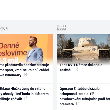
ma představila podzim: startuje
Tank KV-1 Němce dokonale
ma sport, vrací se Polabí, Zrádci
zaskočil
ové kriminálky
thiase Hložka ženy do vztahu
Operace Entebbe ukázala
dy uhnaly: Teď budu iniciátorem
schopnosti Izraele. Při
 slibuje zpěvák
osvobozování rukojmích padl br
premiéra