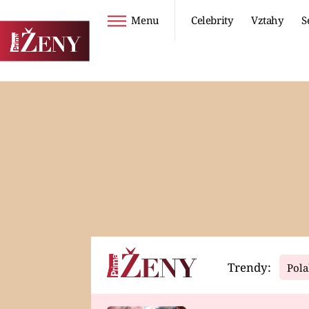
Menu
Celebrity
Vztahy
S
Seriály
Životní styl
ZOO
DIETY A HUBNUTÍ
PROSTŘENO!
CESTOVÁNÍ A
DOVOLENÁ
DUCH
ZDRAVÍ
Trendy:
Pola
Horoskopy
Video
ASTROČLÁNKY
SERIÁLY