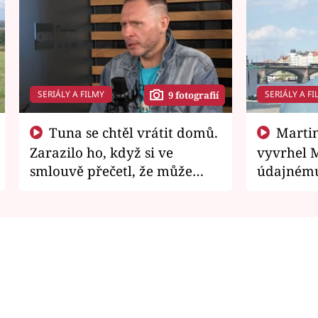
SERIÁLY A FILMY
SERIÁLY A FI
9 fotografií
Tuna se chtěl vrátit domů.
Martin Písařík jako
Zarazilo ho, když si ve
vyvrhel 
smlouvě přečetl, že může
údajnému
zemřít
je v nemil