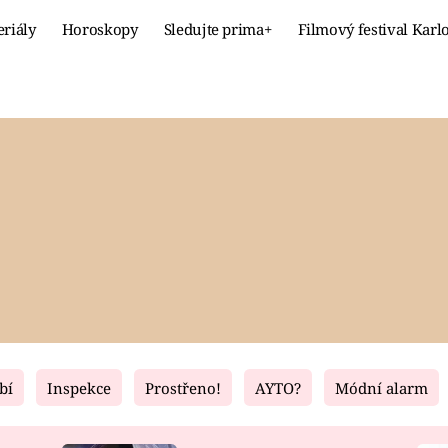
eriály
Horoskopy
Sledujte prima+
Filmový festival Karl
Celebrity
Recept
MÓDA A KRÁSA
HLAVNÍ JÍ
VZTAHY A SEX
SLADKÉ
PRIMA MAMINKA
ZDRAVÉ
bí
Inspekce
Prostřeno!
AYTO?
Módní alarm
Fresh
Living
RECEPTY
BYDLENÍ