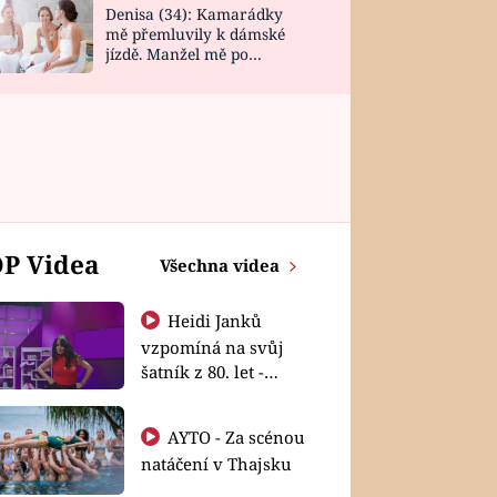
Denisa (34): Kamarádky
mě přemluvily k dámské
jízdě. Manžel mě po
návratu zaskočil
P Videa
Všechna videa
Heidi Janků
vzpomíná na svůj
šatník z 80. let -
Shopaholičky
AYTO - Za scénou
natáčení v Thajsku