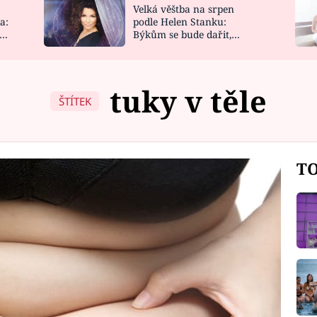
Velká věštba na srpen
NOVINKY
ZAHRADA
a:
podle Helen Stanku:
y
Býkům se bude dařit,
VIDEORECEPTY
DESIGN
Vodnáře čeká jízda
tuky v těle
ŠTÍTEK
TO