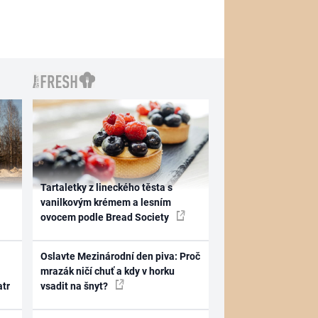
Tartaletky z lineckého těsta s
vanilkovým krémem a lesním
ovocem podle Bread Society
Oslavte Mezinárodní den piva: Proč
mrazák ničí chuť a kdy v horku
atr
vsadit na šnyt?