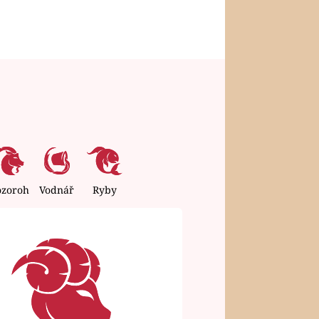
ozoroh
Vodnář
Ryby