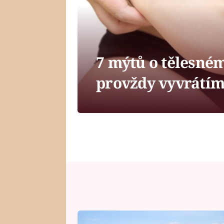
7 mýtů o tělesném
provždy vyvrátí