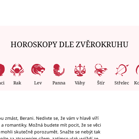
HOROSKOPY DLE ZVĚROKRUHU
nci
Rak
Lev
Panna
Váhy
Štír
Střelec
K
 zmást, Berani. Nedivte se, že vám v hlavě víří
ky a romantiky. Možná budete mít pocit, že se věci
jim mohli skutečně porozumět. Snažte se nebýt tak
honíte za ztraceným cílem, zatímco vlak vyjíždí ze