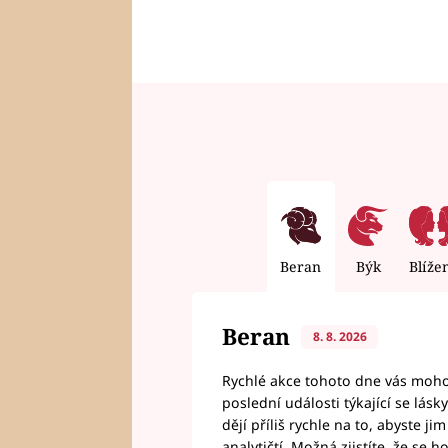
Beran
Býk
Blíže
Beran
8. 8. 2026
Rychlé akce tohoto dne vás mohou
poslední události týkající se lás
dějí příliš rychle na to, abyste 
analytičtí. Možná zjistíte, že se 