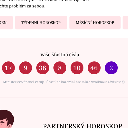
echte problém za sebou.
DEN
TÝDENNÍ HOROSKOP
MĚSÍČNÍ HOROSKOP
Vaše šťastná čísla
17
9
36
8
10
46
2
Ministerstvo financí varuje: Účastí na hazardní hře může vzniknout závislost ⑱
PARTNERSKÝ HOROSKOP