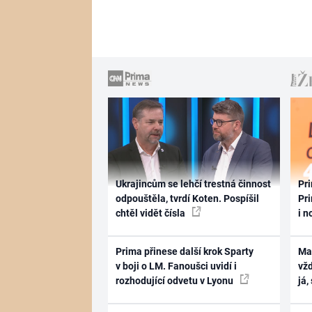
Ukrajincům se lehčí trestná činnost
Pri
odpouštěla, tvrdí Koten. Pospíšil
Pri
chtěl vidět čísla
i n
Prima přinese další krok Sparty
Ma
v boji o LM. Fanoušci uvidí i
vž
rozhodující odvetu v Lyonu
já,