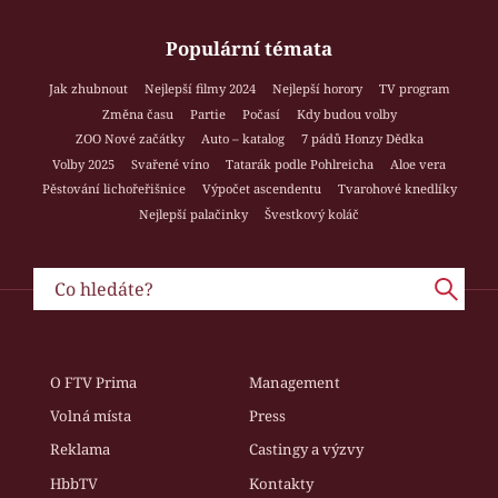
Populární témata
Jak zhubnout
Nejlepší filmy 2024
Nejlepší horory
TV program
Změna času
Partie
Počasí
Kdy budou volby
ZOO Nové začátky
Auto – katalog
7 pádů Honzy Dědka
Volby 2025
Svařené víno
Tatarák podle Pohlreicha
Aloe vera
Pěstování lichořeřišnice
Výpočet ascendentu
Tvarohové knedlíky
Nejlepší palačinky
Švestkový koláč
O FTV Prima
Management
Volná místa
Press
Reklama
Castingy a výzvy
HbbTV
Kontakty