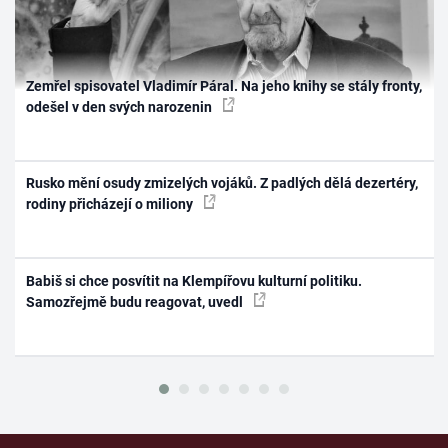
Zemřel spisovatel Vladimír Páral. Na jeho knihy se stály fronty,
odešel v den svých narozenin
Rusko mění osudy zmizelých vojáků. Z padlých dělá dezertéry,
rodiny přicházejí o miliony
Babiš si chce posvítit na Klempířovu kulturní politiku.
Samozřejmě budu reagovat, uvedl