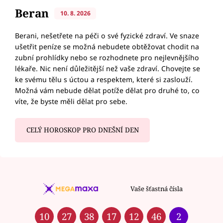
Beran
10. 8. 2026
Berani, nešetřete na péči o své fyzické zdraví. Ve snaze
ušetřit peníze se možná nebudete obtěžovat chodit na
zubní prohlídky nebo se rozhodnete pro nejlevnějšího
lékaře. Nic není důležitější než vaše zdraví. Chovejte se
ke svému tělu s úctou a respektem, které si zaslouží.
Možná vám nebude dělat potíže dělat pro druhé to, co
víte, že byste měli dělat pro sebe.
CELÝ HOROSKOP PRO DNEŠNÍ DEN
Vaše šťastná čísla
10
27
38
17
12
46
2