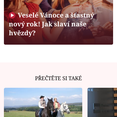
Horoskopy
Sledujte prima+
Veselé Vánoce a šťastný
nový rok! Jak slaví naše
Filmový festival Karlovy Vary
hvězdy?
Pořady
Mámy sobě
Přihlášení
PŘEČTĚTE SI TAKÉ
Sledujte nás