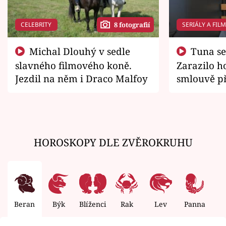
CELEBRITY
SERIÁLY A FIL
8 fotografií
Michal Dlouhý v sedle
Tuna se chtěl vrátit domů.
slavného filmového koně.
Zarazilo ho
Jezdil na něm i Draco Malfoy
smlouvě př
zemřít
HOROSKOPY DLE ZVĚROKRUHU
Beran
Býk
Blíženci
Rak
Lev
Panna
V