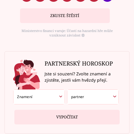
ZKUSTE ŠTĚSTÍ
Ministerstvo financí varuje: Účastí na hazardní hře může
vzniknout závislost ⑱
PARTNERSKÝ HOROSKOP
Jste si souzení? Zvolte znamení a
zjistěte, jestli vám hvězdy přejí.
VYPOČÍTAT