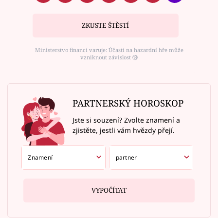
ZKUSTE ŠTĚSTÍ
Ministerstvo financí varuje: Účastí na hazardní hře může
vzniknout závislost ⑱
PARTNERSKÝ HOROSKOP
Jste si souzení? Zvolte znamení a
zjistěte, jestli vám hvězdy přejí.
VYPOČÍTAT