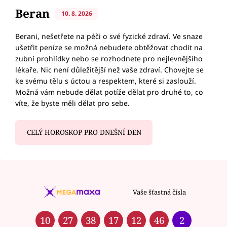
Beran
10. 8. 2026
Berani, nešetřete na péči o své fyzické zdraví. Ve snaze
ušetřit peníze se možná nebudete obtěžovat chodit na
zubní prohlídky nebo se rozhodnete pro nejlevnějšího
lékaře. Nic není důležitější než vaše zdraví. Chovejte se
ke svému tělu s úctou a respektem, které si zaslouží.
Možná vám nebude dělat potíže dělat pro druhé to, co
víte, že byste měli dělat pro sebe.
CELÝ HOROSKOP PRO DNEŠNÍ DEN
Vaše šťastná čísla
10
27
38
17
12
46
2