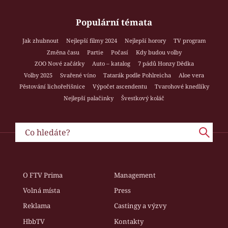
Populární témata
Jak zhubnout
Nejlepší filmy 2024
Nejlepší horory
TV program
Změna času
Partie
Počasí
Kdy budou volby
ZOO Nové začátky
Auto – katalog
7 pádů Honzy Dědka
Volby 2025
Svařené víno
Tatarák podle Pohlreicha
Aloe vera
Pěstování lichořeřišnice
Výpočet ascendentu
Tvarohové knedlíky
Nejlepší palačinky
Švestkový koláč
O FTV Prima
Management
Volná místa
Press
Reklama
Castingy a výzvy
HbbTV
Kontakty