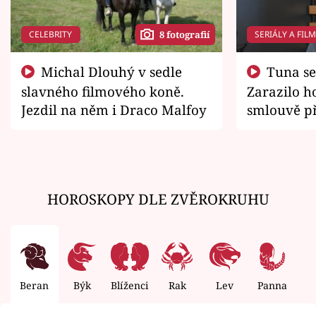
CELEBRITY
SERIÁLY A FIL
8 fotografií
Michal Dlouhý v sedle
Tuna se chtěl vrátit domů.
slavného filmového koně.
Zarazilo ho
Jezdil na něm i Draco Malfoy
smlouvě př
zemřít
HOROSKOPY DLE ZVĚROKRUHU
Beran
Býk
Blíženci
Rak
Lev
Panna
V