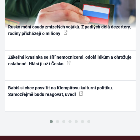
Rusko mění osudy zmizelých vojáků. Z padlých dělá dezertéry,
rodiny přicházejí o miliony
Zákeřná kvasinka se šíří nemocnicemi, odolá lékům a ohrožuje
oslabené. Hlásí ji už i Česko
Babiš si chce posvítit na Klempířovu kulturní politiku.
Samozřejmě budu reagovat, uvedl