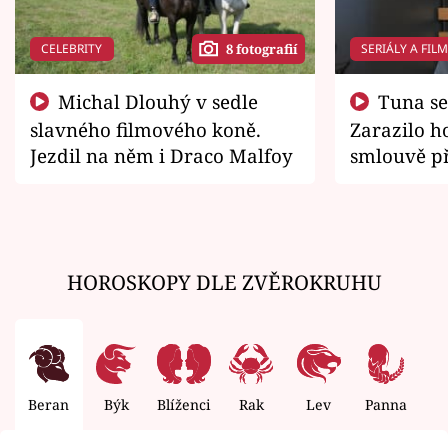
CELEBRITY
SERIÁLY A FIL
8 fotografií
Michal Dlouhý v sedle
Tuna se chtěl vrátit domů.
slavného filmového koně.
Zarazilo ho
Jezdil na něm i Draco Malfoy
smlouvě př
zemřít
HOROSKOPY DLE ZVĚROKRUHU
Beran
Býk
Blíženci
Rak
Lev
Panna
V