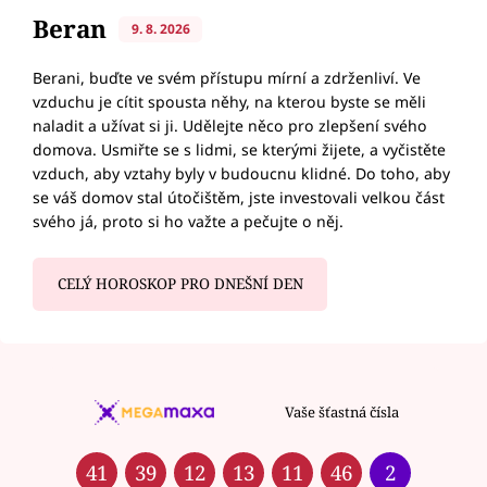
Beran
9. 8. 2026
Berani, buďte ve svém přístupu mírní a zdrženliví. Ve
vzduchu je cítit spousta něhy, na kterou byste se měli
naladit a užívat si ji. Udělejte něco pro zlepšení svého
domova. Usmiřte se s lidmi, se kterými žijete, a vyčistěte
vzduch, aby vztahy byly v budoucnu klidné. Do toho, aby
se váš domov stal útočištěm, jste investovali velkou část
svého já, proto si ho važte a pečujte o něj.
CELÝ HOROSKOP PRO DNEŠNÍ DEN
Vaše šťastná čísla
41
39
12
13
11
46
2