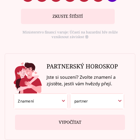
ZKUSTE ŠTĚSTÍ
Ministerstvo financí varuje: Účastí na hazardní hře může
vzniknout závislost ⑱
PARTNERSKÝ HOROSKOP
Jste si souzení? Zvolte znamení a
zjistěte, jestli vám hvězdy přejí.
VYPOČÍTAT