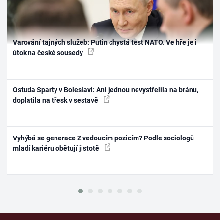
Varování tajných služeb: Putin chystá test NATO. Ve hře je i
útok na české sousedy
Ostuda Sparty v Boleslavi: Ani jednou nevystřelila na bránu,
doplatila na třesk v sestavě
Vyhýbá se generace Z vedoucím pozicím? Podle sociologů
mladí kariéru obětují jistotě