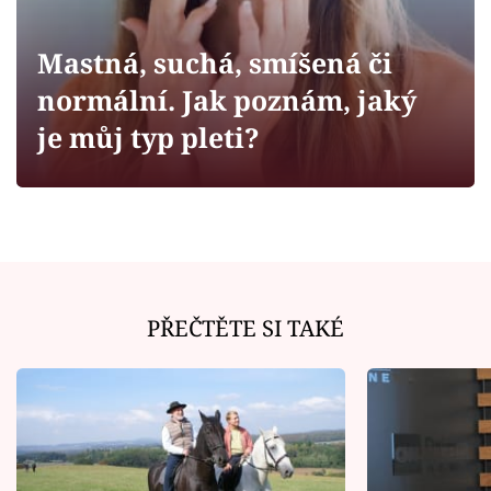
Horoskopy
Sledujte prima+
Mastná, suchá, smíšená či
normální. Jak poznám, jaký
Filmový festival Karlovy Vary
je můj typ pleti?
Pořady
Mámy sobě
Přihlášení
PŘEČTĚTE SI TAKÉ
Sledujte nás