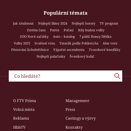
Populární témata
Jak zhubnout
Nejlepší filmy 2024
Nejlepší horory
TV program
Změna času
Partie
Počasí
Kdy budou volby
ZOO Nové začátky
Auto – katalog
7 pádů Honzy Dědka
Volby 2025
Svařené víno
Tatarák podle Pohlreicha
Aloe vera
Pěstování lichořeřišnice
Výpočet ascendentu
Tvarohové knedlíky
Nejlepší palačinky
Švestkový koláč
O FTV Prima
Management
Volná místa
Press
Reklama
Castingy a výzvy
HbbTV
Kontakty