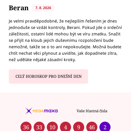
Beran
7. 8. 2026
Je velmi pravděpodobné, že nejlepším řešením je dnes
jednoduše se vzdát kontroly, Berani. Pokud jde o srdeční
záležitosti, ostatní lidé mohou být ve víru zmatku. Snažit
se přijít na kloub jejich duševnímu rozpoložení bude
nemožné, takže se o to ani nepokoušejte. Možná budete
chtít nechat věci plynout a uvidíte, jak dopadnete zítra,
než uděláte nějaké zásadní kroky.
CELÝ HOROSKOP PRO DNEŠNÍ DEN
Vaše šťastná čísla
36
33
10
4
9
46
2