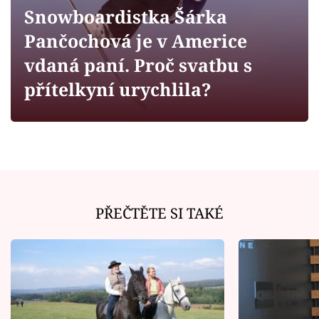
Horoskopy
Snowboardistka Šárka
Sledujte prima+
Pančochová je v Americe
vdaná paní. Proč svatbu s
Filmový festival Karlovy Vary
přítelkyní urychlila?
Pořady
Mámy sobě
Přihlášení
PŘEČTĚTE SI TAKÉ
Sledujte nás