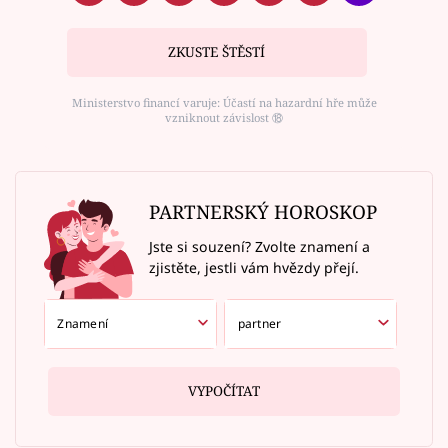
ZKUSTE ŠTĚSTÍ
Ministerstvo financí varuje: Účastí na hazardní hře může
vzniknout závislost ⑱
PARTNERSKÝ HOROSKOP
Jste si souzení? Zvolte znamení a
zjistěte, jestli vám hvězdy přejí.
VYPOČÍTAT