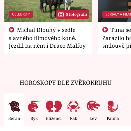
CELEBRITY
SERIÁLY A FIL
8 fotografií
Michal Dlouhý v sedle
Tuna se chtěl vrátit domů.
slavného filmového koně.
Zarazilo ho
Jezdil na něm i Draco Malfoy
smlouvě př
zemřít
HOROSKOPY DLE ZVĚROKRUHU
Beran
Býk
Blíženci
Rak
Lev
Panna
V