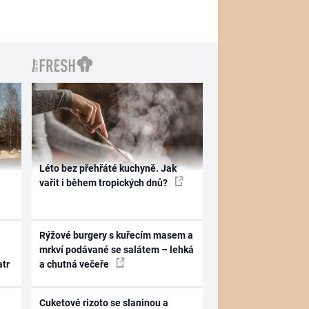
Léto bez přehřáté kuchyně. Jak
vařit i během tropických dnů?
Rýžové burgery s kuřecím masem a
mrkví podávané se salátem – lehká
atr
a chutná večeře
Cuketové rizoto se slaninou a