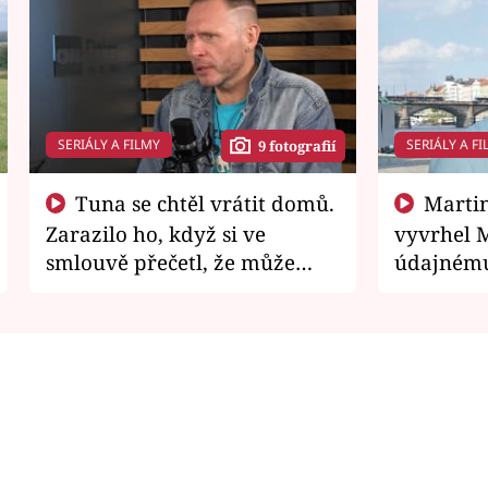
SERIÁLY A FILMY
SERIÁLY A FI
9 fotografií
Tuna se chtěl vrátit domů.
Martin Písařík jako
Zarazilo ho, když si ve
vyvrhel 
smlouvě přečetl, že může
údajnému
zemřít
je v nemil