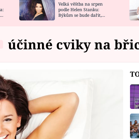
Velká věštba na srpen
NOVINKY
ZAHRADA
a:
podle Helen Stanku:
y
Býkům se bude dařit,
VIDEORECEPTY
DESIGN
Vodnáře čeká jízda
účinné cviky na bři
TO