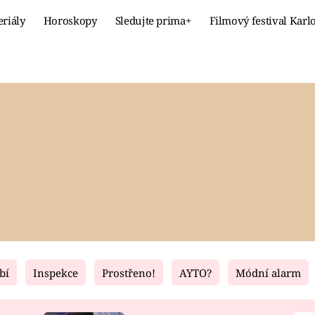
eriály
Horoskopy
Sledujte prima+
Filmový festival Karl
Celebrity
Recept
MÓDA A KRÁSA
HLAVNÍ JÍ
VZTAHY A SEX
SLADKÉ
PRIMA MAMINKA
ZDRAVÉ
bí
Inspekce
Prostřeno!
AYTO?
Módní alarm
Fresh
Living
RECEPTY
BYDLENÍ