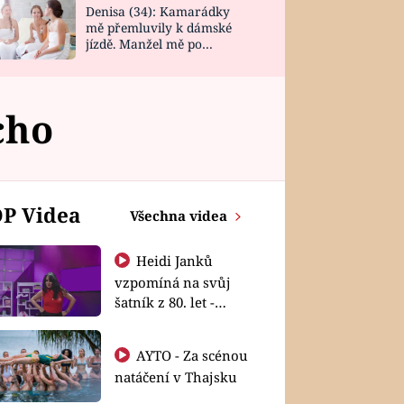
Denisa (34): Kamarádky
mě přemluvily k dámské
jízdě. Manžel mě po
návratu zaskočil
cho
P Videa
Všechna videa
Heidi Janků
vzpomíná na svůj
šatník z 80. let -
Shopaholičky
AYTO - Za scénou
natáčení v Thajsku