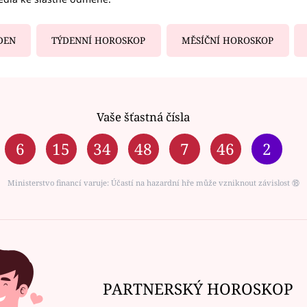
DEN
TÝDENNÍ HOROSKOP
MĚSÍČNÍ HOROSKOP
Vaše šťastná čísla
6
15
34
48
7
46
2
Ministerstvo financí varuje: Účastí na hazardní hře může vzniknout závislost ⑱
PARTNERSKÝ HOROSKOP