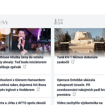
thiase Hložka ženy do vztahu
Tank KV-1 Němce dokonale
dy uhnaly: Teď budu iniciátorem
zaskočil
 slibuje zpěvák
zloučení s Glenem Hansardem:
Operace Entebbe ukázala
outěná rakev, dojemná řeč Bona
schopnosti Izraele. Při
zpěv Irglové s Vedderem
osvobozování rukojmích padl br
premiéra
ta a Jirka z AYTO spolu zkouší
Video zachytilo výzkumníka na