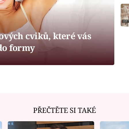
ových cviků, které vás
do formy
PŘEČTĚTE SI TAKÉ