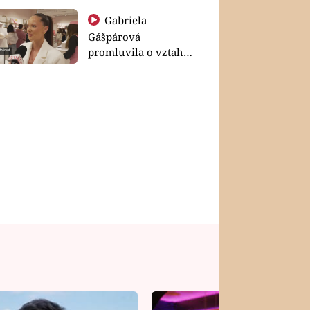
Gabriela
Gášpárová
promluvila o vztahu
a zakládání rodiny