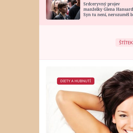
Srdceryvný projev
SNÁŘ
CELEBRITY
manželky Glena Hansard
Syn tu není, nerozuměl b
HOROSKOP NA
VAŘENÍ
tomu, vysvětlila
ROK 2023
ŠTÍTEK
DIETY A HUBNUTÍ