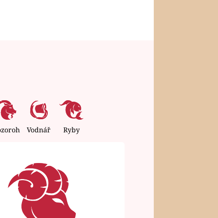
ozoroh
Vodnář
Ryby