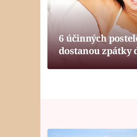
6 účinných postel
dostanou zpátky 