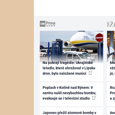
Na pokraji tragédie: Ukrajinské
Ma
letadlo, které ohrožoval v Lipsku
vž
dron, bylo naložené municí
já,
Poplach v Kolíně nad Rýnem: V
Ro
centru našli nevybuchlou bombu,
Pr
evakuuje se i televizní studio
a 
Japonec přežil atomové bomby v
Ane