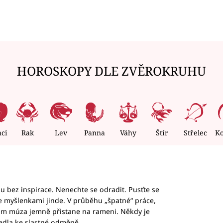
HOROSKOPY DLE ZVĚROKRUHU
nci
Rak
Lev
Panna
Váhy
Štír
Střelec
K
hu bez inspirace. Nenechte se odradit. Pusťte se
te myšlenkami jinde. V průběhu „špatné“ práce,
vám múza jemně přistane na rameni. Někdy je
vedla ke slastné odměně.