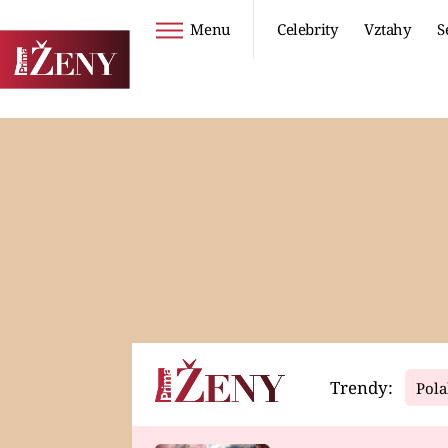
Menu
Celebrity
Vztahy
S
Seriály
Životní styl
ZOO
DIETY A HUBNUTÍ
PROSTŘENO!
CESTOVÁNÍ A
DOVOLENÁ
DUCH
ZDRAVÍ
Trendy:
Pola
Horoskopy
Video
ASTROČLÁNKY
SERIÁLY