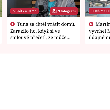
SERIÁLY A FILMY
SERIÁLY A FI
9 fotografií
Tuna se chtěl vrátit domů.
Martin Písařík jako
Zarazilo ho, když si ve
vyvrhel 
smlouvě přečetl, že může
údajnému
zemřít
je v nemil