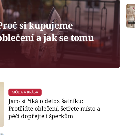
Proč si kupujeme
oblečení a jak se tomu
MÓDA A KRÁSA
Jaro si říká o detox šatníku:
Protřiďte oblečení, šetřete místo a
péči dopřejte i šperkům