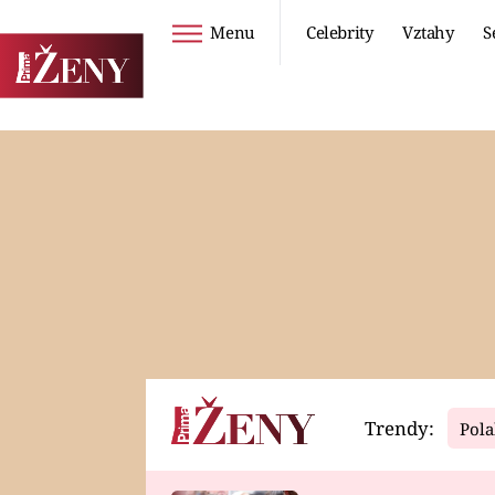
Menu
Celebrity
Vztahy
S
Seriály
Životní styl
ZOO
DIETY A HUBNUTÍ
PROSTŘENO!
CESTOVÁNÍ A
DOVOLENÁ
DUCH
ZDRAVÍ
Trendy:
Pola
Horoskopy
Video
ASTROČLÁNKY
SERIÁLY