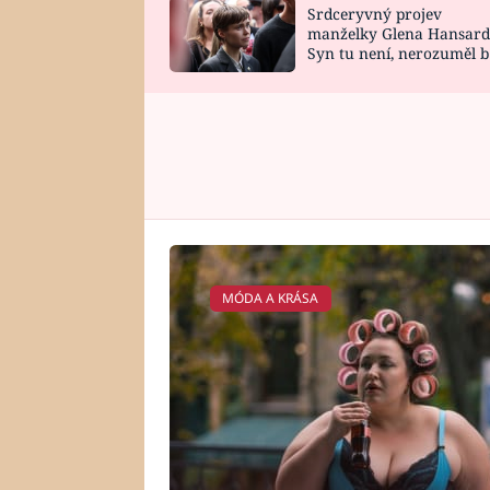
Srdceryvný projev
SNÁŘ
CELEBRITY
manželky Glena Hansard
Syn tu není, nerozuměl b
HOROSKOP NA
VAŘENÍ
tomu, vysvětlila
ROK 2023
MÓDA A KRÁSA