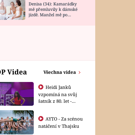
Denisa (34): Kamarádky
mě přemluvily k dámské
jízdě. Manžel mě po
návratu zaskočil
P Videa
Všechna videa
Heidi Janků
vzpomíná na svůj
šatník z 80. let -
Shopaholičky
AYTO - Za scénou
natáčení v Thajsku