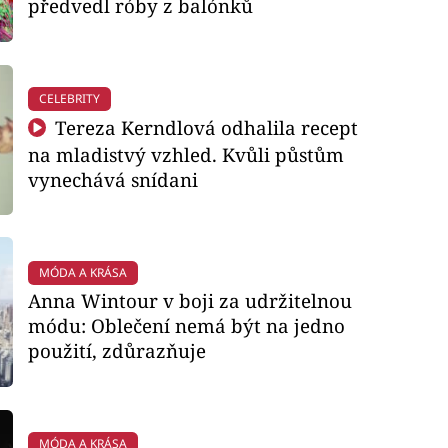
předvedl róby z balónků
CELEBRITY
Tereza Kerndlová odhalila recept
na mladistvý vzhled. Kvůli půstům
vynechává snídani
MÓDA A KRÁSA
Anna Wintour v boji za udržitelnou
módu: Oblečení nemá být na jedno
použití, zdůrazňuje
MÓDA A KRÁSA