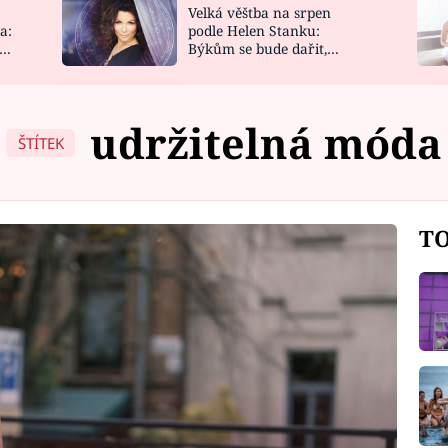
Velká věštba na srpen
NOVINKY
ZAHRADA
a:
podle Helen Stanku:
y
Býkům se bude dařit,
VIDEORECEPTY
DESIGN
Vodnáře čeká jízda
udržitelná móda
ŠTÍTEK
TO