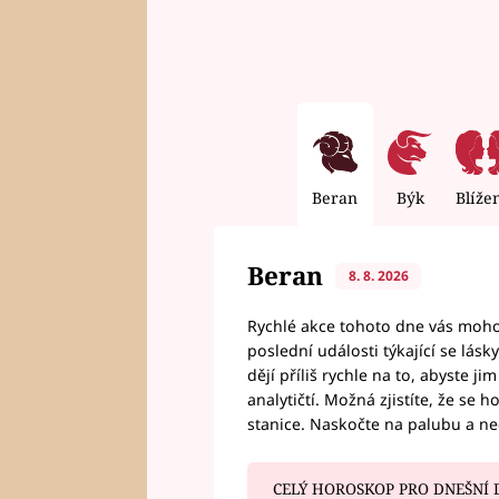
Beran
Býk
Blíže
Beran
8. 8. 2026
Rychlé akce tohoto dne vás mohou
poslední události týkající se lás
dějí příliš rychle na to, abyste 
analytičtí. Možná zjistíte, že se 
stanice. Naskočte na palubu a n
CELÝ HOROSKOP PRO DNEŠNÍ 