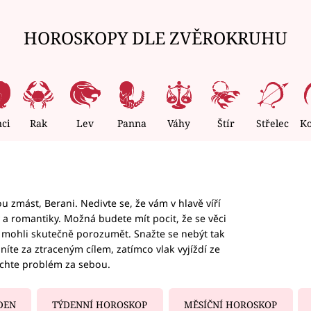
HOROSKOPY DLE ZVĚROKRUHU
nci
Rak
Lev
Panna
Váhy
Štír
Střelec
K
 zmást, Berani. Nedivte se, že vám v hlavě víří
ky a romantiky. Možná budete mít pocit, že se věci
jim mohli skutečně porozumět. Snažte se nebýt tak
honíte za ztraceným cílem, zatímco vlak vyjíždí ze
echte problém za sebou.
DEN
TÝDENNÍ HOROSKOP
MĚSÍČNÍ HOROSKOP