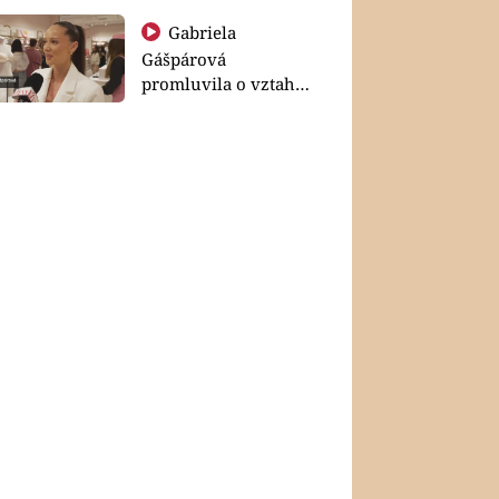
Gabriela
Gášpárová
promluvila o vztahu
a zakládání rodiny