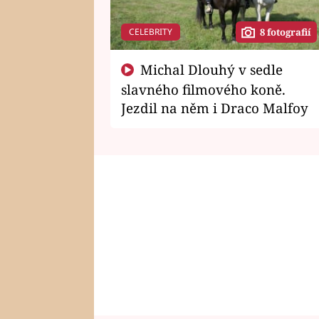
CELEBRITY
8 fotografií
Michal Dlouhý v sedle
slavného filmového koně.
Jezdil na něm i Draco Malfoy