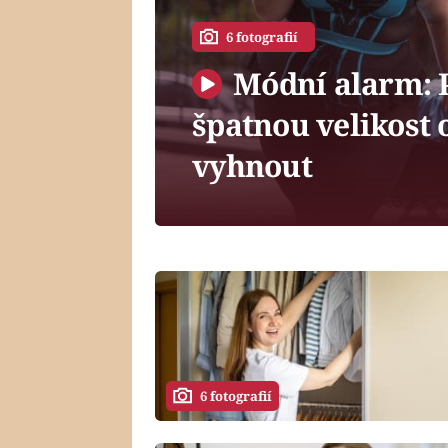
6 fotografií
Módní alarm: 
špatnou velikost 
vyhnout
6 fotografií