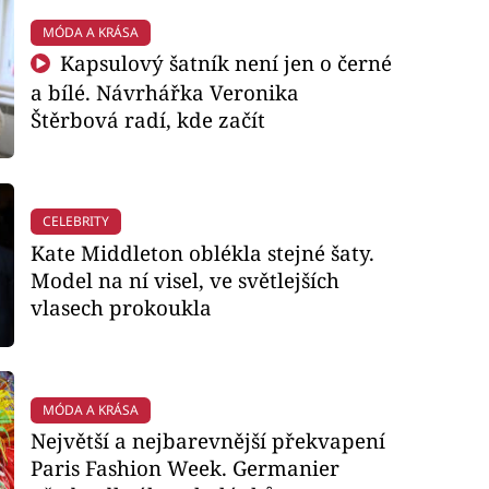
MÓDA A KRÁSA
Kapsulový šatník není jen o černé
a bílé. Návrhářka Veronika
Štěrbová radí, kde začít
CELEBRITY
Kate Middleton oblékla stejné šaty.
Model na ní visel, ve světlejších
vlasech prokoukla
MÓDA A KRÁSA
Největší a nejbarevnější překvapení
Paris Fashion Week. Germanier