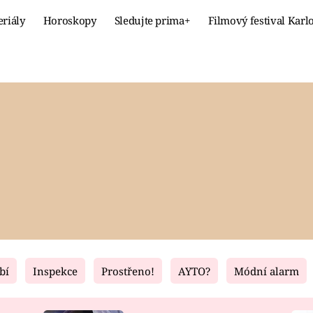
eriály
Horoskopy
Sledujte prima+
Filmový festival Karl
Celebrity
Recept
MÓDA A KRÁSA
HLAVNÍ JÍ
VZTAHY A SEX
SLADKÉ
PRIMA MAMINKA
ZDRAVÉ
bí
Inspekce
Prostřeno!
AYTO?
Módní alarm
Fresh
Living
RECEPTY
BYDLENÍ