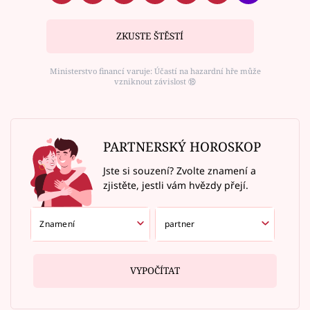
ZKUSTE ŠTĚSTÍ
Ministerstvo financí varuje: Účastí na hazardní hře může
vzniknout závislost ⑱
PARTNERSKÝ HOROSKOP
Jste si souzení? Zvolte znamení a
zjistěte, jestli vám hvězdy přejí.
VYPOČÍTAT