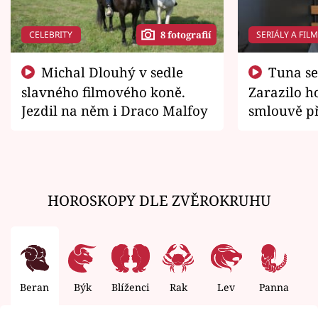
CELEBRITY
SERIÁLY A FIL
8 fotografií
Michal Dlouhý v sedle
Tuna se chtěl vrátit domů.
slavného filmového koně.
Zarazilo ho
Jezdil na něm i Draco Malfoy
smlouvě př
zemřít
HOROSKOPY DLE ZVĚROKRUHU
Beran
Býk
Blíženci
Rak
Lev
Panna
V