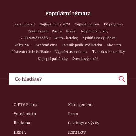
Populární témata
Jak zhubnout
Nejlepší filmy 2024
Nejlepší horory
TV program
Změna času
Partie
Počasí
Kdy budou volby
ZOO Nové začátky
Auto – katalog
7 pádů Honzy Dědka
Volby 2025
Svařené víno
Tatarák podle Pohlreicha
Aloe vera
Pěstování lichořeřišnice
Výpočet ascendentu
Tvarohové knedlíky
Nejlepší palačinky
Švestkový koláč
O FTV Prima
Management
Volná místa
Press
Reklama
Castingy a výzvy
HbbTV
Kontakty