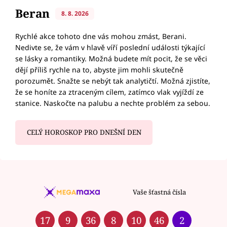
Beran
8. 8. 2026
Rychlé akce tohoto dne vás mohou zmást, Berani.
Nedivte se, že vám v hlavě víří poslední události týkající
se lásky a romantiky. Možná budete mít pocit, že se věci
dějí příliš rychle na to, abyste jim mohli skutečně
porozumět. Snažte se nebýt tak analytičtí. Možná zjistíte,
že se honíte za ztraceným cílem, zatímco vlak vyjíždí ze
stanice. Naskočte na palubu a nechte problém za sebou.
CELÝ HOROSKOP PRO DNEŠNÍ DEN
Vaše šťastná čísla
17
9
36
8
10
46
2