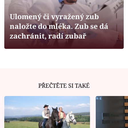
Horoskopy
Sledujte prima+
Ulomený či vyražený zub
naložte do mléka. Zub se dá
Filmový festival Karlovy Vary
zachránit, radí zubař
Pořady
Mámy sobě
Přihlášení
PŘEČTĚTE SI TAKÉ
Sledujte nás