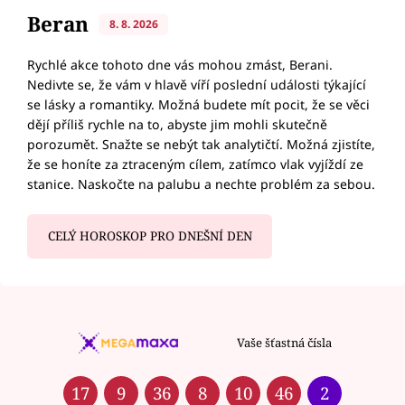
Beran
8. 8. 2026
Rychlé akce tohoto dne vás mohou zmást, Berani.
Nedivte se, že vám v hlavě víří poslední události týkající
se lásky a romantiky. Možná budete mít pocit, že se věci
dějí příliš rychle na to, abyste jim mohli skutečně
porozumět. Snažte se nebýt tak analytičtí. Možná zjistíte,
že se honíte za ztraceným cílem, zatímco vlak vyjíždí ze
stanice. Naskočte na palubu a nechte problém za sebou.
CELÝ HOROSKOP PRO DNEŠNÍ DEN
Vaše šťastná čísla
17
9
36
8
10
46
2