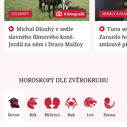
CELEBRITY
SERIÁLY A FIL
8 fotografií
Michal Dlouhý v sedle
Tuna se chtěl vrátit domů.
slavného filmového koně.
Zarazilo ho
Jezdil na něm i Draco Malfoy
smlouvě př
zemřít
HOROSKOPY DLE ZVĚROKRUHU
Beran
Býk
Blíženci
Rak
Lev
Panna
V