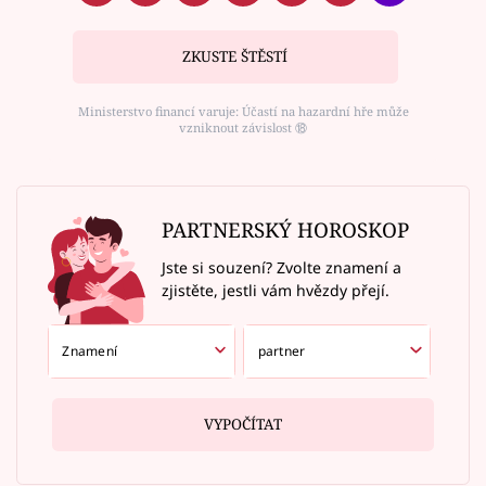
ZKUSTE ŠTĚSTÍ
Ministerstvo financí varuje: Účastí na hazardní hře může
vzniknout závislost ⑱
PARTNERSKÝ HOROSKOP
Jste si souzení? Zvolte znamení a
zjistěte, jestli vám hvězdy přejí.
VYPOČÍTAT