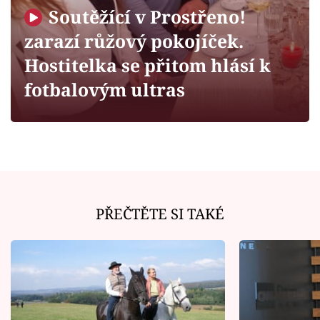
Horoskopy
Soutěžící v Prostřeno!
Sledujte prima+
zarazí růžový pokojíček.
Hostitelka se přitom hlásí k
Filmový festival Karlovy Vary
fotbalovým ultras
Pořady
Mámy sobě
Přihlášení
PŘEČTĚTE SI TAKÉ
Sledujte nás