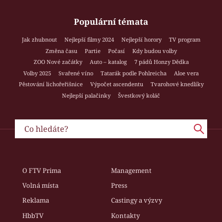
Populární témata
Jak zhubnout
Nejlepší filmy 2024
Nejlepší horory
TV program
Změna času
Partie
Počasí
Kdy budou volby
ZOO Nové začátky
Auto – katalog
7 pádů Honzy Dědka
Volby 2025
Svařené víno
Tatarák podle Pohlreicha
Aloe vera
Pěstování lichořeřišnice
Výpočet ascendentu
Tvarohové knedlíky
Nejlepší palačinky
Švestkový koláč
O FTV Prima
Management
Volná místa
Press
Reklama
Castingy a výzvy
HbbTV
Kontakty