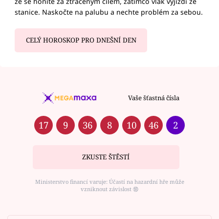
že se honíte za ztraceným cílem, zatímco vlak vyjíždí ze
stanice. Naskočte na palubu a nechte problém za sebou.
CELÝ HOROSKOP PRO DNEŠNÍ DEN
Vaše šťastná čísla
17
9
36
8
10
46
2
ZKUSTE ŠTĚSTÍ
Ministerstvo financí varuje: Účastí na hazardní hře může
vzniknout závislost ⑱