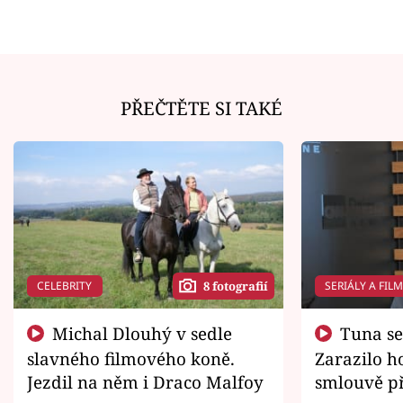
PŘEČTĚTE SI TAKÉ
CELEBRITY
SERIÁLY A FIL
8 fotografií
Michal Dlouhý v sedle
Tuna se chtěl vrátit domů.
slavného filmového koně.
Zarazilo ho
Jezdil na něm i Draco Malfoy
smlouvě př