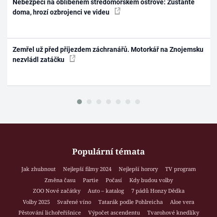
Nebezpečí na oblíbeném středomořském ostrově: Zůstaňte
doma, hrozí ozbrojenci ve videu
Zemřel už před příjezdem záchranářů. Motorkář na Znojemsku
nezvládl zatáčku
Populární témata
Jak zhubnout
Nejlepší filmy 2024
Nejlepší horory
TV program
Změna času
Partie
Počasí
Kdy budou volby
ZOO Nové začátky
Auto – katalog
7 pádů Honzy Dědka
Volby 2025
Svařené víno
Tatarák podle Pohlreicha
Aloe vera
Pěstování lichořeřišnice
Výpočet ascendentu
Tvarohové knedlíky