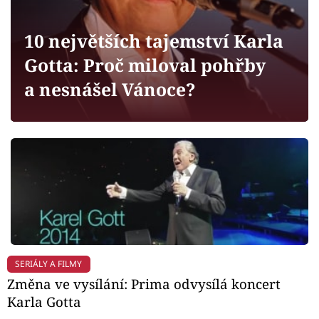
Horoskopy
Sledujte prima+
10 největších tajemství Karla
Gotta: Proč miloval pohřby
Filmový festival Karlovy Vary
a nesnášel Vánoce?
Pořady
Mámy sobě
Přihlášení
Sledujte nás
SERIÁLY A FILMY
Změna ve vysílání: Prima odvysílá koncert
Karla Gotta