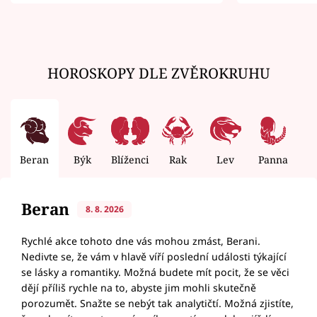
zemřít
HOROSKOPY DLE ZVĚROKRUHU
Beran
Býk
Blíženci
Rak
Lev
Panna
V
Beran
8. 8. 2026
Rychlé akce tohoto dne vás mohou zmást, Berani.
Nedivte se, že vám v hlavě víří poslední události týkající
se lásky a romantiky. Možná budete mít pocit, že se věci
dějí příliš rychle na to, abyste jim mohli skutečně
porozumět. Snažte se nebýt tak analytičtí. Možná zjistíte,