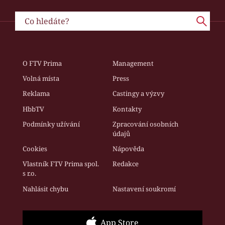
O FTV Prima
Management
Volná místa
Press
Reklama
Castingy a výzvy
HbbTV
Kontakty
Podmínky užívání
Zpracování osobních
údajů
Cookies
Nápověda
Vlastník FTV Prima spol.
Redakce
s r.o.
Nahlásit chybu
Nastavení soukromí
App Store