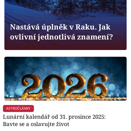
Horoskopy
Sledujte prima+
Nastává úplněk v Raku. Jak
Filmový festival Karlovy Vary
ovlivní jednotlivá znamení?
Pořady
Mámy sobě
Přihlášení
Sledujte nás
ASTROČLÁNKY
Lunární kalendář od 31. prosince 2025:
Bavte se a oslavujte život