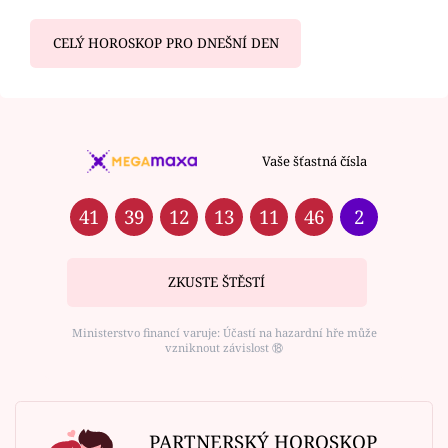
CELÝ HOROSKOP PRO DNEŠNÍ DEN
Vaše šťastná čísla
41
39
12
13
11
46
2
ZKUSTE ŠTĚSTÍ
Ministerstvo financí varuje: Účastí na hazardní hře může
vzniknout závislost ⑱
PARTNERSKÝ HOROSKOP