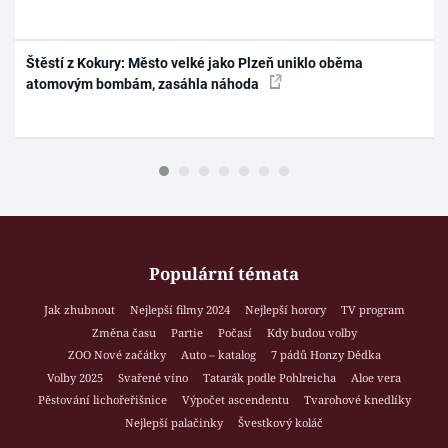
Štěstí z Kokury: Město velké jako Plzeň uniklo oběma
atomovým bombám, zasáhla náhoda
Populární témata
Jak zhubnout
Nejlepší filmy 2024
Nejlepší horory
TV program
Změna času
Partie
Počasí
Kdy budou volby
ZOO Nové začátky
Auto – katalog
7 pádů Honzy Dědka
Volby 2025
Svařené víno
Tatarák podle Pohlreicha
Aloe vera
Pěstování lichořeřišnice
Výpočet ascendentu
Tvarohové knedlíky
Nejlepší palačinky
Švestkový koláč