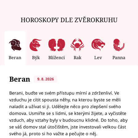
HOROSKOPY DLE ZVĚROKRUHU
Beran
Býk
Blíženci
Rak
Lev
Panna
V
Beran
9. 8. 2026
Berani, buďte ve svém přístupu mírní a zdrženliví. Ve
vzduchu je cítit spousta něhy, na kterou byste se měli
naladit a užívat si ji. Udělejte něco pro zlepšení svého
domova. Usmiřte se s lidmi, se kterými žijete, a vyčistěte
vzduch, aby vztahy byly v budoucnu klidné. Do toho, aby
se váš domov stal útočištěm, jste investovali velkou část
svého já, proto si ho važte a pečujte o něj.