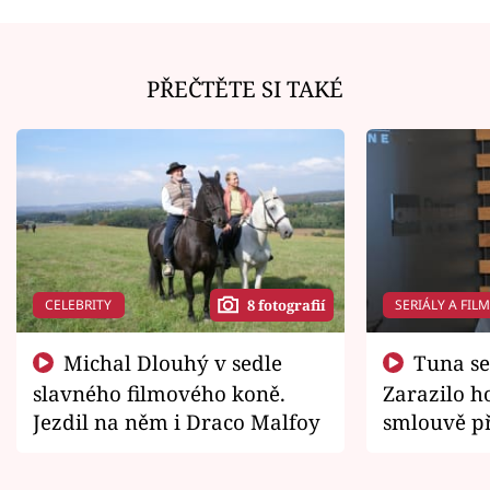
PŘEČTĚTE SI TAKÉ
CELEBRITY
SERIÁLY A FIL
8 fotografií
Michal Dlouhý v sedle
Tuna se chtěl vrátit domů.
slavného filmového koně.
Zarazilo ho
Jezdil na něm i Draco Malfoy
smlouvě př
zemřít