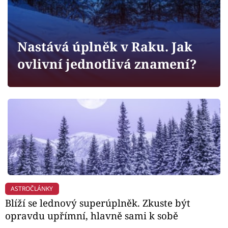
Horoskopy
Sledujte prima+
Nastává úplněk v Raku. Jak
Filmový festival Karlovy Vary
ovlivní jednotlivá znamení?
Pořady
Mámy sobě
Přihlášení
Sledujte nás
ASTROČLÁNKY
Blíží se lednový superúplněk. Zkuste být
opravdu upřímní, hlavně sami k sobě