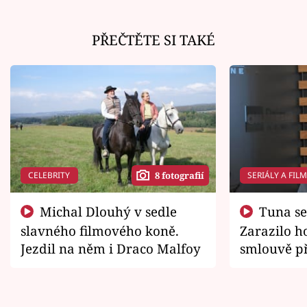
PŘEČTĚTE SI TAKÉ
CELEBRITY
SERIÁLY A FIL
8 fotografií
Michal Dlouhý v sedle
Tuna se chtěl vrátit domů.
slavného filmového koně.
Zarazilo ho
Jezdil na něm i Draco Malfoy
smlouvě př
zemřít