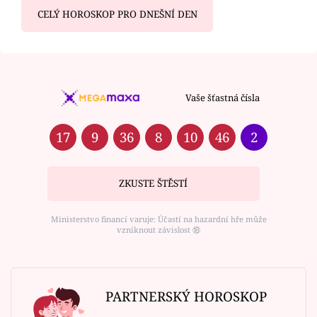
CELÝ HOROSKOP PRO DNEŠNÍ DEN
Vaše šťastná čísla
17
9
36
8
10
46
2
ZKUSTE ŠTĚSTÍ
Ministerstvo financí varuje: Účastí na hazardní hře může
vzniknout závislost ⑱
PARTNERSKÝ HOROSKOP