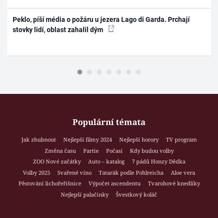
Peklo, píší média o požáru u jezera Lago di Garda. Prchají
stovky lidí, oblast zahalil dým
Populární témata
Jak zhubnout
Nejlepší filmy 2024
Nejlepší horory
TV program
Změna času
Partie
Počasí
Kdy budou volby
ZOO Nové začátky
Auto – katalog
7 pádů Honzy Dědka
Volby 2025
Svařené víno
Tatarák podle Pohlreicha
Aloe vera
Pěstování lichořeřišnice
Výpočet ascendentu
Tvarohové knedlíky
Nejlepší palačinky
Švestkový koláč