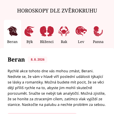
HOROSKOPY DLE ZVĚROKRUHU
Beran
Býk
Blíženci
Rak
Lev
Panna
V
Beran
8. 8. 2026
Rychlé akce tohoto dne vás mohou zmást, Berani.
Nedivte se, že vám v hlavě víří poslední události týkající
se lásky a romantiky. Možná budete mít pocit, že se věci
dějí příliš rychle na to, abyste jim mohli skutečně
porozumět. Snažte se nebýt tak analytičtí. Možná zjistíte,
že se honíte za ztraceným cílem, zatímco vlak vyjíždí ze
stanice. Naskočte na palubu a nechte problém za sebou.