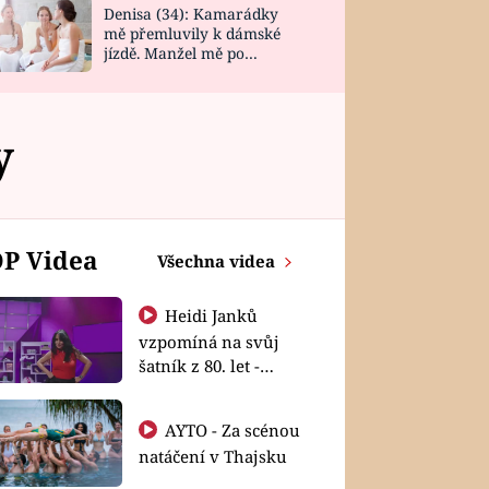
Denisa (34): Kamarádky
mě přemluvily k dámské
jízdě. Manžel mě po
návratu zaskočil
y
P Videa
Všechna videa
Heidi Janků
vzpomíná na svůj
šatník z 80. let -
Shopaholičky
AYTO - Za scénou
natáčení v Thajsku