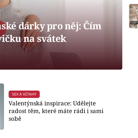
nské dárky pro něj: Čím
vičku na svátek
SEX A VZTAHY
Valentýnská inspirace: Udělejte
radost těm, které máte rádi i sami
sobě