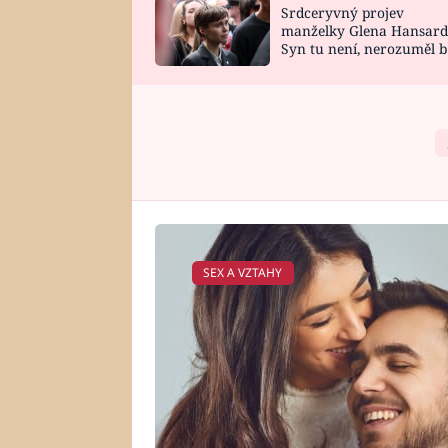
Srdceryvný projev
SNÁŘ
CELEBRITY
manželky Glena Hansard
Syn tu není, nerozuměl b
HOROSKOP NA
VAŘENÍ
tomu, vysvětlila
ROK 2023
SEX A VZTAHY