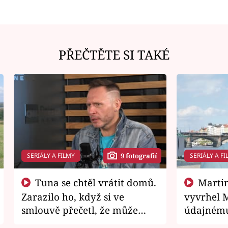
PŘEČTĚTE SI TAKÉ
SERIÁLY A FILMY
SERIÁLY A FI
9 fotografií
Tuna se chtěl vrátit domů.
Martin Písařík jako
Zarazilo ho, když si ve
vyvrhel 
smlouvě přečetl, že může
údajnému
zemřít
je v nemil