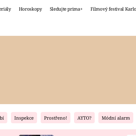
eriály
Horoskopy
Sledujte prima+
Filmový festival Karl
Celebrity
Recept
MÓDA A KRÁSA
HLAVNÍ JÍ
VZTAHY A SEX
SLADKÉ
PRIMA MAMINKA
ZDRAVÉ
bí
Inspekce
Prostřeno!
AYTO?
Módní alarm
Fresh
Living
RECEPTY
BYDLENÍ