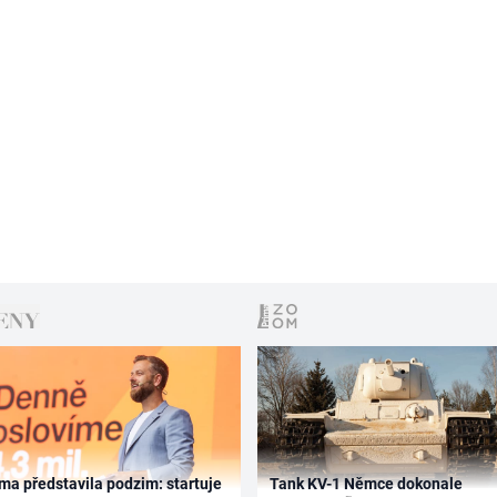
ma představila podzim: startuje
Tank KV-1 Němce dokonale