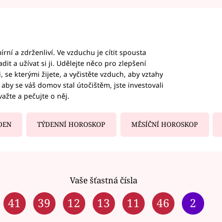
rní a zdrženliví. Ve vzduchu je cítit spousta
dit a užívat si ji. Udělejte něco pro zlepšení
 se kterými žijete, a vyčistěte vzduch, aby vztahy
aby se váš domov stal útočištěm, jste investovali
važte a pečujte o něj.
DEN
TÝDENNÍ HOROSKOP
MĚSÍČNÍ HOROSKOP
Vaše šťastná čísla
41
39
12
13
11
46
2