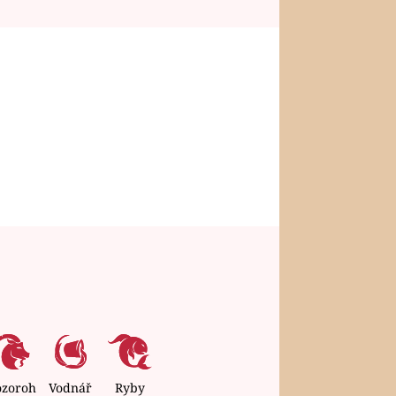
ozoroh
Vodnář
Ryby