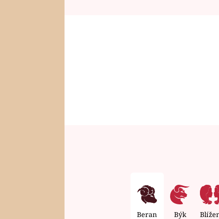
Beran
Býk
Blíže