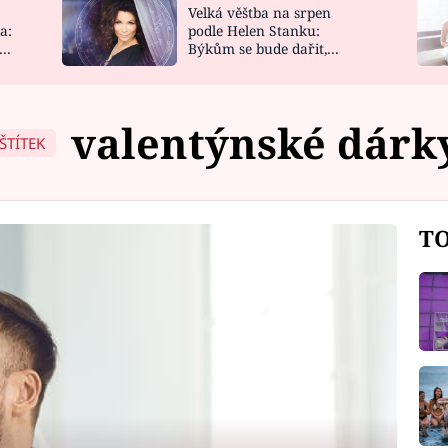
Velká věštba na srpen
NOVINKY
ZAHRADA
a:
podle Helen Stanku:
y
Býkům se bude dařit,
VIDEORECEPTY
DESIGN
Vodnáře čeká jízda
valentýnské dárk
ŠTÍTEK
TO