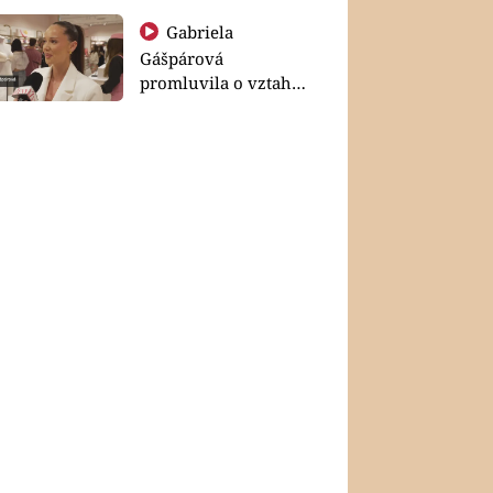
Gabriela
Gášpárová
promluvila o vztahu
a zakládání rodiny