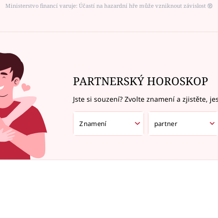
Ministerstvo financí varuje: Účastí na hazardní hře může vzniknout závislost ⑱
PARTNERSKÝ HOROSKOP
Jste si souzení? Zvolte znamení a zjistěte, je