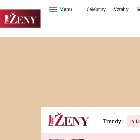
Menu
Celebrity
Vztahy
S
Seriály
Životní styl
ZOO
DIETY A HUBNUTÍ
PROSTŘENO!
CESTOVÁNÍ A
DOVOLENÁ
DUCH
ZDRAVÍ
Trendy:
Pola
Horoskopy
Video
ASTROČLÁNKY
SERIÁLY