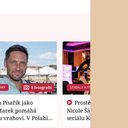
LMY
SERIÁLY A FILMY
8 fotografií
14 f
Prostě si o to řekla! Takhle
Marek pomáhá
Nicole Šáchová získala r
 vrahovi. V Polabí
seriálu Kamarádi
osti