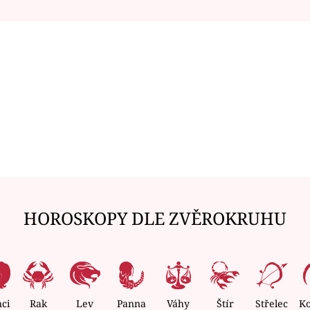
HOROSKOPY DLE ZVĚROKRUHU
nci
Rak
Lev
Panna
Váhy
Štír
Střelec
K