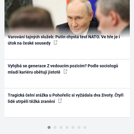
Varování tajných služeb: Putin chystá test NATO. Ve hře je i
útok na české sousedy
Vyhýbá se generace Z vedoucím pozicím? Podle sociologů
mladí kariéru obětují jistotě
Tragická čelní srážka u Pohořelic si vyžádala dva životy. Čtyři
lidé utrpěli těžká zranění