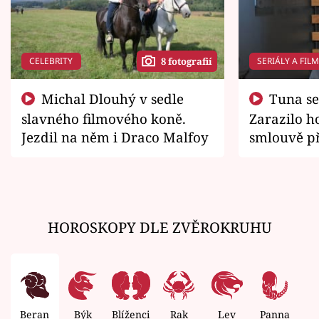
CELEBRITY
SERIÁLY A FIL
8 fotografií
Michal Dlouhý v sedle
Tuna se chtěl vrátit domů.
slavného filmového koně.
Zarazilo ho
Jezdil na něm i Draco Malfoy
smlouvě př
zemřít
HOROSKOPY DLE ZVĚROKRUHU
Beran
Býk
Blíženci
Rak
Lev
Panna
V