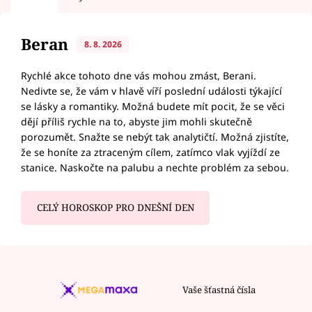
Beran
8. 8. 2026
Rychlé akce tohoto dne vás mohou zmást, Berani.
Nedivte se, že vám v hlavě víří poslední události týkající
se lásky a romantiky. Možná budete mít pocit, že se věci
dějí příliš rychle na to, abyste jim mohli skutečně
porozumět. Snažte se nebýt tak analytičtí. Možná zjistíte,
že se honíte za ztraceným cílem, zatímco vlak vyjíždí ze
stanice. Naskočte na palubu a nechte problém za sebou.
CELÝ HOROSKOP PRO DNEŠNÍ DEN
Vaše šťastná čísla