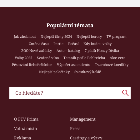
Populární témata
Jak zhubnout
Nejlepší filmy 2024
Nejlepší horory
TV program
Změna času
Partie
Počasí
Kdy budou volby
ZOO Nové začátky
Auto – katalog
7 pádů Honzy Dědka
Volby 2025
Svařené víno
Tatarák podle Pohlreicha
Aloe vera
Pěstování lichořeřišnice
Výpočet ascendentu
Tvarohové knedlíky
Nejlepší palačinky
Švestkový koláč
O FTV Prima
Management
Volná místa
Press
Reklama
Castingy a výzvy