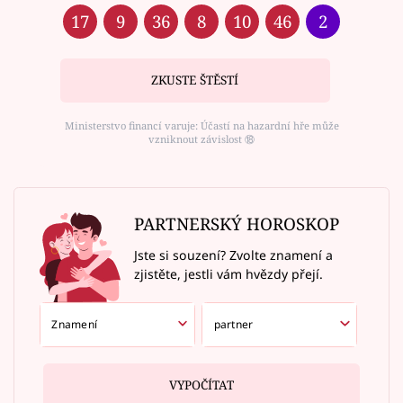
17
9
36
8
10
46
2
ZKUSTE ŠTĚSTÍ
Ministerstvo financí varuje: Účastí na hazardní hře může
vzniknout závislost ⑱
PARTNERSKÝ HOROSKOP
Jste si souzení? Zvolte znamení a
zjistěte, jestli vám hvězdy přejí.
VYPOČÍTAT