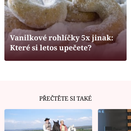
Horoskopy
Sledujte prima+
Filmový festival Karlovy Vary
Vanilkové rohlíčky 5x jinak:
Pořady
Které si letos upečete?
Mámy sobě
Přihlášení
PŘEČTĚTE SI TAKÉ
Sledujte nás