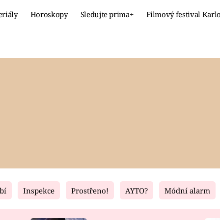
eriály
Horoskopy
Sledujte prima+
Filmový festival Karl
Celebrity
Recept
MÓDA A KRÁSA
HLAVNÍ JÍ
VZTAHY A SEX
SLADKÉ
PRIMA MAMINKA
ZDRAVÉ
bí
Inspekce
Prostřeno!
AYTO?
Módní alarm
Fresh
Living
RECEPTY
BYDLENÍ