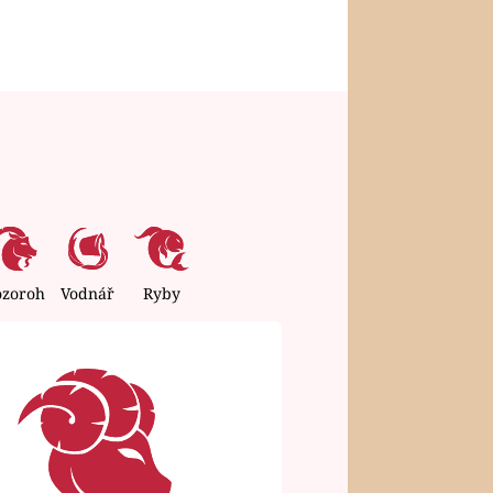
ozoroh
Vodnář
Ryby