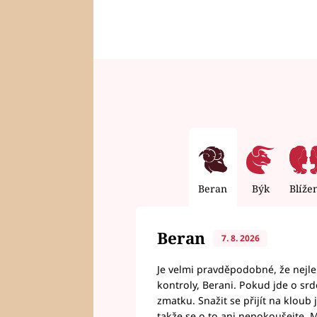
Beran
Býk
Blíže
Beran
7. 8. 2026
Je velmi pravděpodobné, že nejl
kontroly, Berani. Pokud jde o srde
zmatku. Snažit se přijít na klou
takže se o to ani nepokoušejte. M