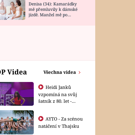
Denisa (34): Kamarádky
mě přemluvily k dámské
jízdě. Manžel mě po
návratu zaskočil
P Videa
Všechna videa
Heidi Janků
vzpomíná na svůj
šatník z 80. let -
Shopaholičky
AYTO - Za scénou
natáčení v Thajsku