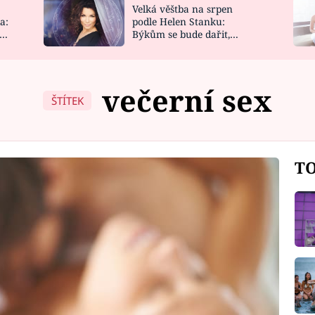
Velká věštba na srpen
NOVINKY
ZAHRADA
a:
podle Helen Stanku:
y
Býkům se bude dařit,
VIDEORECEPTY
DESIGN
Vodnáře čeká jízda
večerní sex
ŠTÍTEK
TO