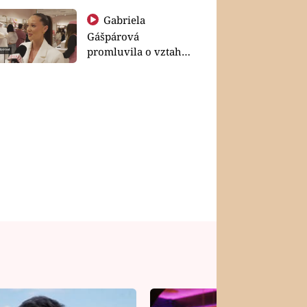
Gabriela
Gášpárová
promluvila o vztahu
a zakládání rodiny