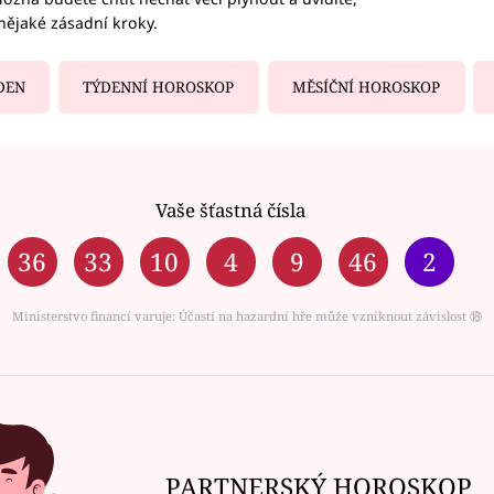
nějaké zásadní kroky.
DEN
TÝDENNÍ HOROSKOP
MĚSÍČNÍ HOROSKOP
Vaše šťastná čísla
36
33
10
4
9
46
2
Ministerstvo financí varuje: Účastí na hazardní hře může vzniknout závislost ⑱
PARTNERSKÝ HOROSKOP