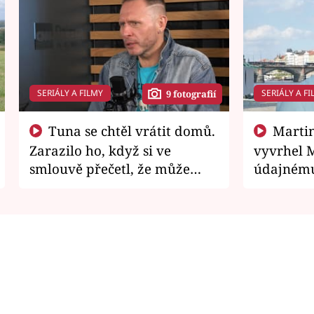
SERIÁLY A FILMY
SERIÁLY A FI
9 fotografií
Tuna se chtěl vrátit domů.
Martin Písařík jako
Zarazilo ho, když si ve
vyvrhel 
smlouvě přečetl, že může
údajnému
zemřít
je v nemil