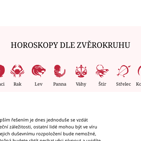
HOROSKOPY DLE ZVĚROKRUHU
nci
Rak
Lev
Panna
Váhy
Štír
Střelec
K
epším řešením je dnes jednoduše se vzdát
ční záležitosti, ostatní lidé mohou být ve víru
b jejich duševnímu rozpoložení bude nemožné,
ožná budete chtít nechat věci plynout a uvidíte,