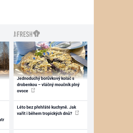
Jednoduchý borůvkový koláč s
drobenkou – vláčný moučník plný
ovoce
Léto bez přehřáté kuchyně. Jak
vařit i během tropických dnů?
atr