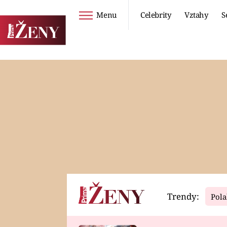
Menu
Celebrity
Vztahy
S
Seriály
Životní styl
ZOO
DIETY A HUBNUTÍ
PROSTŘENO!
CESTOVÁNÍ A
DOVOLENÁ
DUCH
ZDRAVÍ
Trendy:
Pola
Horoskopy
Video
ASTROČLÁNKY
SERIÁLY