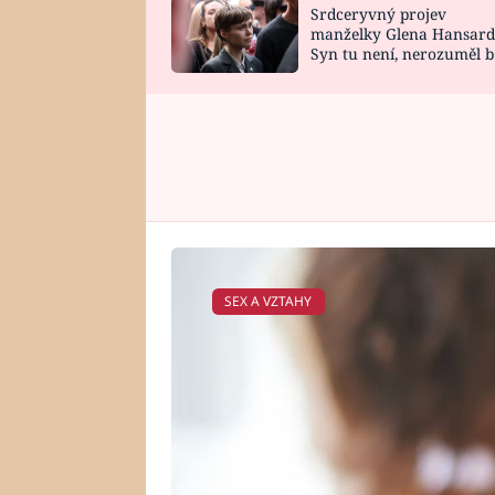
Srdceryvný projev
SNÁŘ
CELEBRITY
manželky Glena Hansard
Syn tu není, nerozuměl b
HOROSKOP NA
VAŘENÍ
tomu, vysvětlila
ROK 2023
SEX A VZTAHY