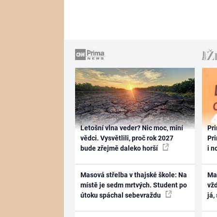
Letošní vlna veder? Nic moc, míní
Pri
vědci. Vysvětlili, proč rok 2027
Pri
bude zřejmě daleko horší
i n
Masová střelba v thajské škole: Na
Ma
místě je sedm mrtvých. Student po
vž
útoku spáchal sebevraždu
já,