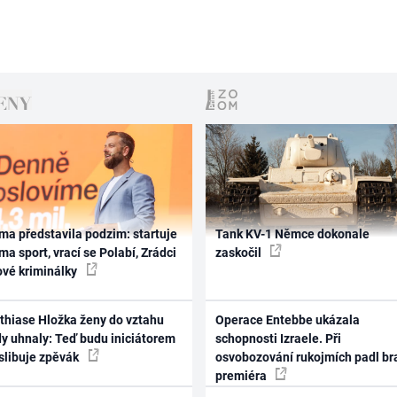
ma představila podzim: startuje
Tank KV-1 Němce dokonale
ma sport, vrací se Polabí, Zrádci
zaskočil
ové kriminálky
thiase Hložka ženy do vztahu
Operace Entebbe ukázala
dy uhnaly: Teď budu iniciátorem
schopnosti Izraele. Při
 slibuje zpěvák
osvobozování rukojmích padl br
premiéra