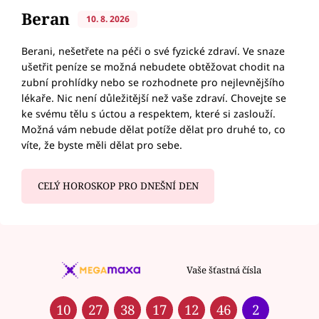
Beran
10. 8. 2026
Berani, nešetřete na péči o své fyzické zdraví. Ve snaze
ušetřit peníze se možná nebudete obtěžovat chodit na
zubní prohlídky nebo se rozhodnete pro nejlevnějšího
lékaře. Nic není důležitější než vaše zdraví. Chovejte se
ke svému tělu s úctou a respektem, které si zaslouží.
Možná vám nebude dělat potíže dělat pro druhé to, co
víte, že byste měli dělat pro sebe.
CELÝ HOROSKOP PRO DNEŠNÍ DEN
Vaše šťastná čísla
10
27
38
17
12
46
2