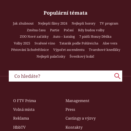
Populární témata
Jak zhubnout
Nejlepší filmy 2024
Nejlepší horory
TV program
Změna času
Partie
Počasí
Kdy budou volby
ZOO Nové začátky
Auto – katalog
7 pádů Honzy Dědka
Volby 2025
Svařené víno
Tatarák podle Pohlreicha
Aloe vera
Pěstování lichořeřišnice
Výpočet ascendentu
Tvarohové knedlíky
Nejlepší palačinky
Švestkový koláč
O FTV Prima
Management
Volná místa
Press
Reklama
Castingy a výzvy
HbbTV
Kontakty