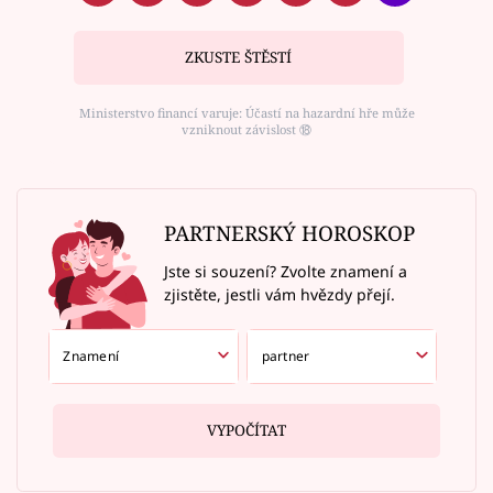
ZKUSTE ŠTĚSTÍ
Ministerstvo financí varuje: Účastí na hazardní hře může
vzniknout závislost ⑱
PARTNERSKÝ HOROSKOP
Jste si souzení? Zvolte znamení a
zjistěte, jestli vám hvězdy přejí.
VYPOČÍTAT