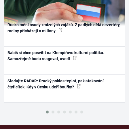
Rusko mění osudy zmizelých vojáků. Z padlých dělá dezertéry,
rodiny přicházejí o miliony
Babiš si chce posvítit na Klempířovu kulturní politiku.
Samozřejmě budu reagovat, uvedl
Sledujte RADAR: Prudký pokles teplot, pak atakování
čtyřicítek. Kdy v Česku udeří bouřky?