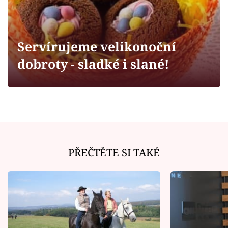
Horoskopy
Sledujte prima+
Servírujeme velikonoční
Filmový festival Karlovy Vary
dobroty - sladké i slané!
Pořady
Mámy sobě
Přihlášení
PŘEČTĚTE SI TAKÉ
Sledujte nás