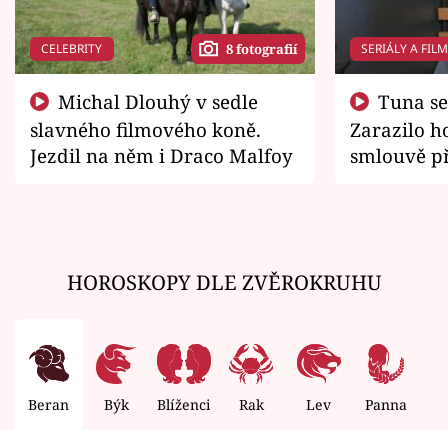
CELEBRITY
SERIÁLY A FIL
8 fotografií
Michal Dlouhý v sedle
Tuna se chtěl vrátit domů.
slavného filmového koně.
Zarazilo ho
Jezdil na něm i Draco Malfoy
smlouvě př
zemřít
HOROSKOPY DLE ZVĚROKRUHU
Beran
Býk
Blíženci
Rak
Lev
Panna
V