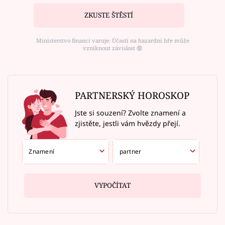
ZKUSTE ŠTĚSTÍ
Ministerstvo financí varuje: Účastí na hazardní hře může
vzniknout závislost ⑱
PARTNERSKÝ HOROSKOP
Jste si souzení? Zvolte znamení a
zjistěte, jestli vám hvězdy přejí.
VYPOČÍTAT