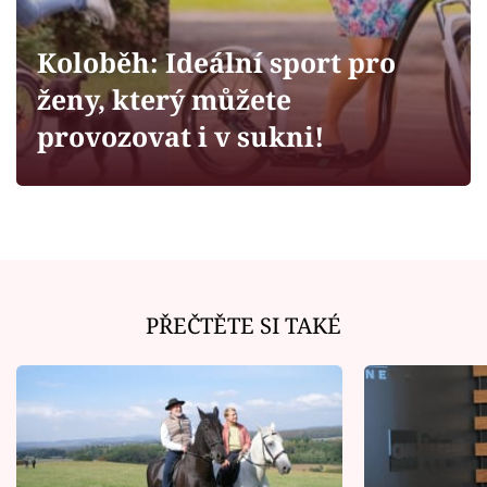
Horoskopy
Sledujte prima+
Koloběh: Ideální sport pro
ženy, který můžete
Filmový festival Karlovy Vary
provozovat i v sukni!
Pořady
Mámy sobě
Přihlášení
PŘEČTĚTE SI TAKÉ
Sledujte nás