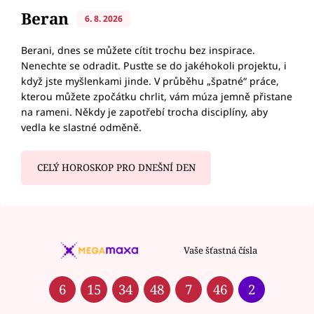
Beran
6. 8. 2026
Berani, dnes se můžete cítit trochu bez inspirace.
Nenechte se odradit. Pusťte se do jakéhokoli projektu, i
když jste myšlenkami jinde. V průběhu „špatné“ práce,
kterou můžete zpočátku chrlit, vám múza jemně přistane
na rameni. Někdy je zapotřebí trocha disciplíny, aby
vedla ke slastné odměně.
CELÝ HOROSKOP PRO DNEŠNÍ DEN
Vaše šťastná čísla
6
15
34
48
7
46
2