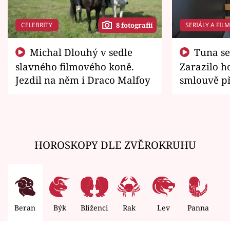
CELEBRITY
SERIÁLY A FIL
8 fotografií
Michal Dlouhý v sedle
Tuna se chtěl vrátit domů.
slavného filmového koně.
Zarazilo ho
Jezdil na něm i Draco Malfoy
smlouvě př
zemřít
HOROSKOPY DLE ZVĚROKRUHU
Beran
Býk
Blíženci
Rak
Lev
Panna
V