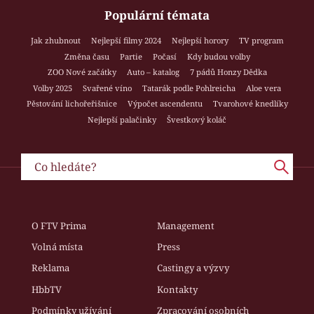
Populární témata
Jak zhubnout
Nejlepší filmy 2024
Nejlepší horory
TV program
Změna času
Partie
Počasí
Kdy budou volby
ZOO Nové začátky
Auto – katalog
7 pádů Honzy Dědka
Volby 2025
Svařené víno
Tatarák podle Pohlreicha
Aloe vera
Pěstování lichořeřišnice
Výpočet ascendentu
Tvarohové knedlíky
Nejlepší palačinky
Švestkový koláč
O FTV Prima
Management
Volná místa
Press
Reklama
Castingy a výzvy
HbbTV
Kontakty
Podmínky užívání
Zpracování osobních