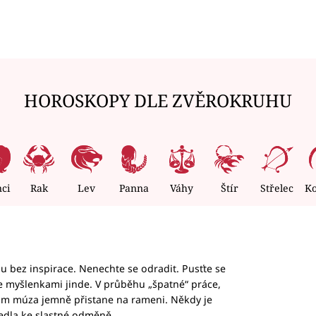
HOROSKOPY DLE ZVĚROKRUHU
nci
Rak
Lev
Panna
Váhy
Štír
Střelec
K
hu bez inspirace. Nenechte se odradit. Pusťte se
te myšlenkami jinde. V průběhu „špatné“ práce,
vám múza jemně přistane na rameni. Někdy je
vedla ke slastné odměně.