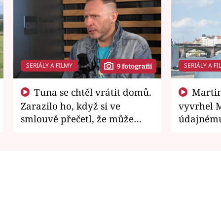
SERIÁLY A FILMY
SERIÁLY A FI
9 fotografií
Tuna se chtěl vrátit domů.
Martin Písařík jako
Zarazilo ho, když si ve
vyvrhel 
smlouvě přečetl, že může
údajnému
zemřít
je v nemil