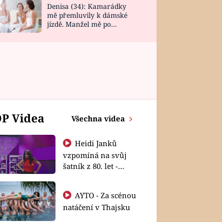
Denisa (34): Kamarádky
mě přemluvily k dámské
jízdě. Manžel mě po
návratu zaskočil
P Videa
Všechna videa
Heidi Janků
vzpomíná na svůj
šatník z 80. let -
Shopaholičky
AYTO - Za scénou
natáčení v Thajsku