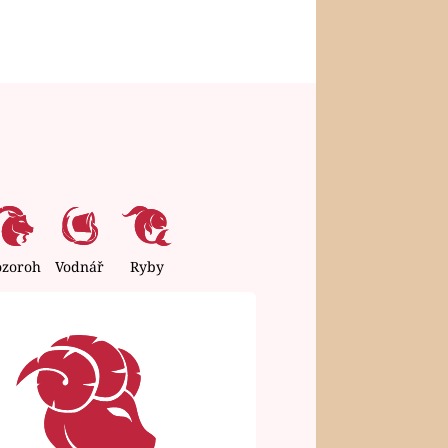
ozoroh
Vodnář
Ryby