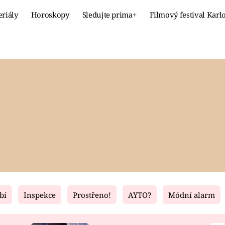
eriály
Horoskopy
Sledujte prima+
Filmový festival Karl
Celebrity
Recept
MÓDA A KRÁSA
HLAVNÍ JÍ
VZTAHY A SEX
SLADKÉ
PRIMA MAMINKA
ZDRAVÉ
bí
Inspekce
Prostřeno!
AYTO?
Módní alarm
Fresh
Living
RECEPTY
BYDLENÍ