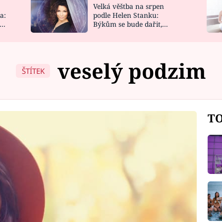
Velká věštba na srpen
NOVINKY
ZAHRADA
a:
podle Helen Stanku:
y
Býkům se bude dařit,
VIDEORECEPTY
DESIGN
Vodnáře čeká jízda
veselý podzim
ŠTÍTEK
TO