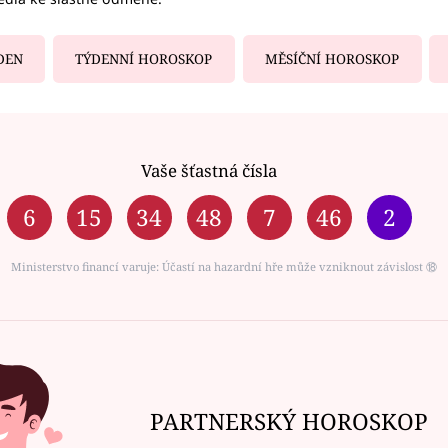
DEN
TÝDENNÍ HOROSKOP
MĚSÍČNÍ HOROSKOP
Vaše šťastná čísla
6
15
34
48
7
46
2
Ministerstvo financí varuje: Účastí na hazardní hře může vzniknout závislost ⑱
PARTNERSKÝ HOROSKOP