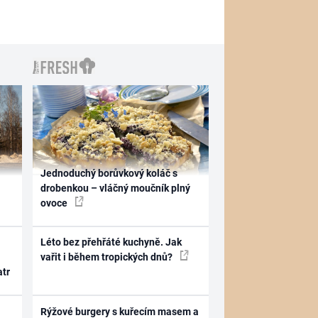
Jednoduchý borůvkový koláč s
drobenkou – vláčný moučník plný
ovoce
Léto bez přehřáté kuchyně. Jak
vařit i během tropických dnů?
atr
Rýžové burgery s kuřecím masem a