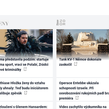
ma představila podzim: startuje
Tank KV-1 Němce dokonale
ma sport, vrací se Polabí, Zrádci
zaskočil
ové kriminálky
thiase Hložka ženy do vztahu
Operace Entebbe ukázala
dy uhnaly: Teď budu iniciátorem
schopnosti Izraele. Při
 slibuje zpěvák
osvobozování rukojmích padl br
premiéra
zloučení s Glenem Hansardem:
Video zachytilo výzkumníka na