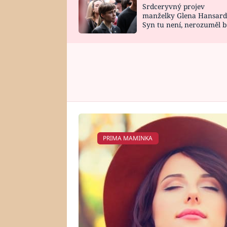
Srdceryvný projev
SNÁŘ
CELEBRITY
manželky Glena Hansard
Syn tu není, nerozuměl b
HOROSKOP NA
VAŘENÍ
tomu, vysvětlila
ROK 2023
PRIMA MAMINKA