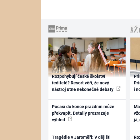
Rozpohybují české školství
Pri
ředitelé? Resort věří, že nový
Pri
nástroj utne nekonečné debaty
i n
Počasí do konce prázdnin může
Ma
překvapit. Detaily prozrazuje
vž
výhled
já,
Tragédie v Jaroměři: V dějišti
Ro