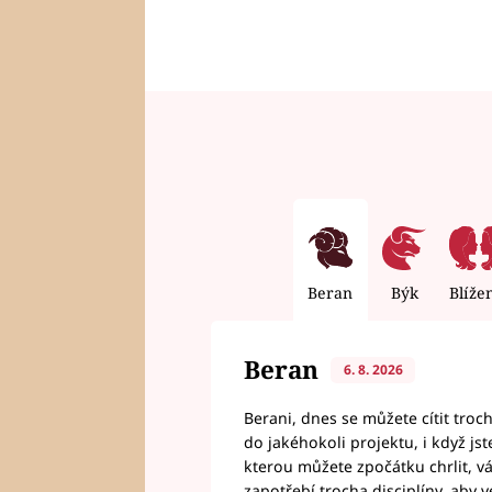
Beran
Býk
Blíže
Beran
6. 8. 2026
Berani, dnes se můžete cítit troc
do jakéhokoli projektu, i když js
kterou můžete zpočátku chrlit, 
zapotřebí trocha disciplíny, aby 