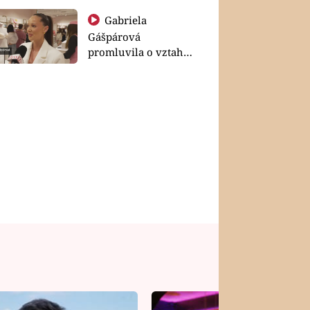
Gabriela
Gášpárová
promluvila o vztahu
a zakládání rodiny