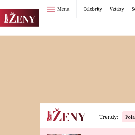
Menu
Celebrity
Vztahy
S
Seriály
Životní styl
ZOO
DIETY A HUBNUTÍ
PROSTŘENO!
CESTOVÁNÍ A
DOVOLENÁ
DUCH
ZDRAVÍ
Trendy:
Pola
Horoskopy
Video
ASTROČLÁNKY
SERIÁLY