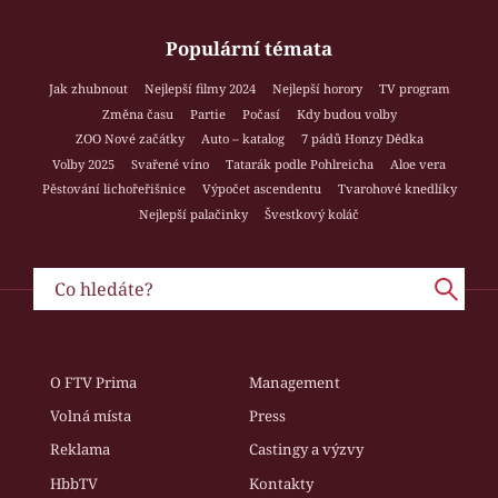
Populární témata
Jak zhubnout
Nejlepší filmy 2024
Nejlepší horory
TV program
Změna času
Partie
Počasí
Kdy budou volby
ZOO Nové začátky
Auto – katalog
7 pádů Honzy Dědka
Volby 2025
Svařené víno
Tatarák podle Pohlreicha
Aloe vera
Pěstování lichořeřišnice
Výpočet ascendentu
Tvarohové knedlíky
Nejlepší palačinky
Švestkový koláč
O FTV Prima
Management
Volná místa
Press
Reklama
Castingy a výzvy
HbbTV
Kontakty