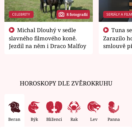
CELEBRITY
SERIÁLY A FIL
8 fotografií
Michal Dlouhý v sedle
Tuna se chtěl vrátit domů.
slavného filmového koně.
Zarazilo ho
Jezdil na něm i Draco Malfoy
smlouvě př
zemřít
HOROSKOPY DLE ZVĚROKRUHU
Beran
Býk
Blíženci
Rak
Lev
Panna
V