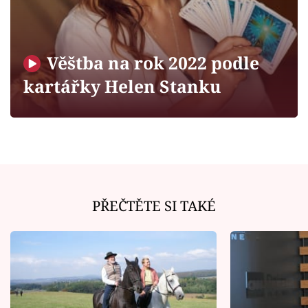
Horoskopy
Sledujte prima+
Věštba na rok 2022 podle
Filmový festival Karlovy Vary
kartářky Helen Stanku
Pořady
Mámy sobě
Přihlášení
PŘEČTĚTE SI TAKÉ
Sledujte nás