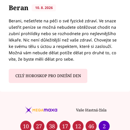
Beran
10. 8. 2026
Berani, nešetřete na péči o své fyzické zdraví. Ve snaze
ušetřit peníze se možná nebudete obtěžovat chodit na
zubní prohlídky nebo se rozhodnete pro nejlevnějšího
lékaře. Nic není důležitější než vaše zdraví. Chovejte se
ke svému tělu s úctou a respektem, které si zaslouží.
Možná vám nebude dělat potíže dělat pro druhé to, co
víte, že byste měli dělat pro sebe.
CELÝ HOROSKOP PRO DNEŠNÍ DEN
Vaše šťastná čísla
10
27
38
17
12
46
2