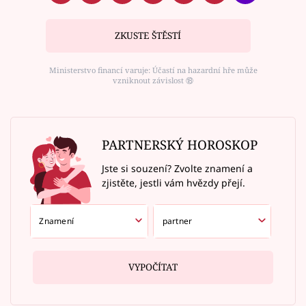
ZKUSTE ŠTĚSTÍ
Ministerstvo financí varuje: Účastí na hazardní hře může
vzniknout závislost ⑱
PARTNERSKÝ HOROSKOP
Jste si souzení? Zvolte znamení a
zjistěte, jestli vám hvězdy přejí.
VYPOČÍTAT