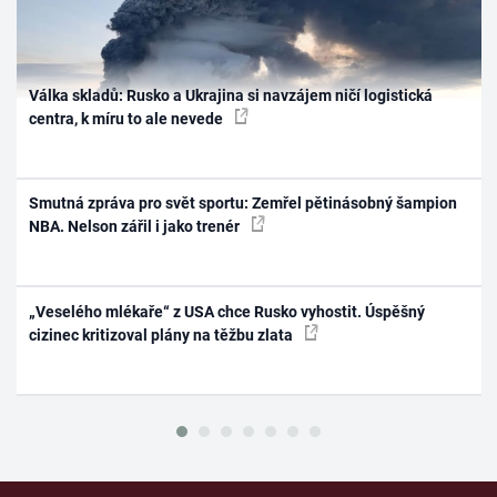
Válka skladů: Rusko a Ukrajina si navzájem ničí logistická
centra, k míru to ale nevede
Smutná zpráva pro svět sportu: Zemřel pětinásobný šampion
NBA. Nelson zářil i jako trenér
„Veselého mlékaře“ z USA chce Rusko vyhostit. Úspěšný
cizinec kritizoval plány na těžbu zlata