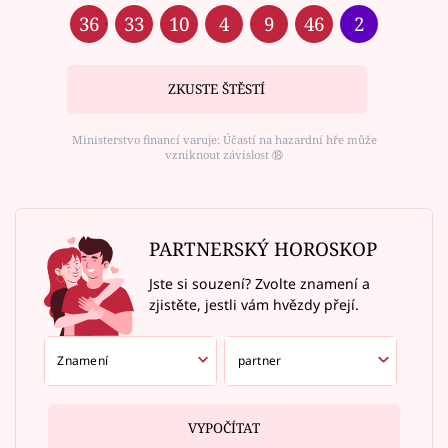
36
33
10
4
9
46
2
ZKUSTE ŠTĚSTÍ
Ministerstvo financí varuje: Účastí na hazardní hře může
vzniknout závislost ⑱
PARTNERSKÝ HOROSKOP
Jste si souzení? Zvolte znamení a
zjistěte, jestli vám hvězdy přejí.
VYPOČÍTAT