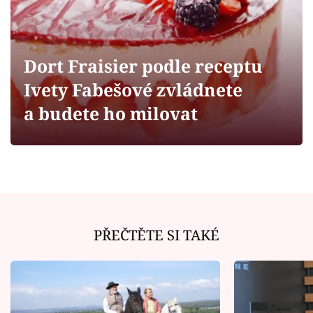
Horoskopy
Sledujte prima+
Dort Fraisier podle receptu
Filmový festival Karlovy Vary
Ivety Fabešové zvládnete
Pořady
a budete ho milovat
Mámy sobě
Přihlášení
PŘEČTĚTE SI TAKÉ
Sledujte nás