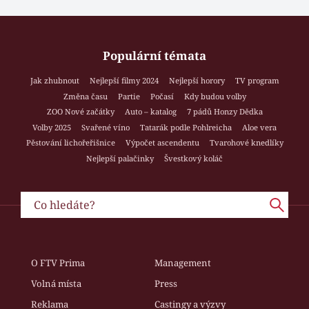
Populární témata
Jak zhubnout
Nejlepší filmy 2024
Nejlepší horory
TV program
Změna času
Partie
Počasí
Kdy budou volby
ZOO Nové začátky
Auto – katalog
7 pádů Honzy Dědka
Volby 2025
Svařené víno
Tatarák podle Pohlreicha
Aloe vera
Pěstování lichořeřišnice
Výpočet ascendentu
Tvarohové knedlíky
Nejlepší palačinky
Švestkový koláč
O FTV Prima
Management
Volná místa
Press
Reklama
Castingy a výzvy