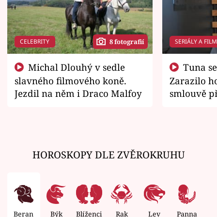
CELEBRITY
SERIÁLY A FIL
8 fotografií
Michal Dlouhý v sedle
Tuna se chtěl vrátit domů.
slavného filmového koně.
Zarazilo ho
Jezdil na něm i Draco Malfoy
smlouvě př
zemřít
HOROSKOPY DLE ZVĚROKRUHU
Beran
Býk
Blíženci
Rak
Lev
Panna
V